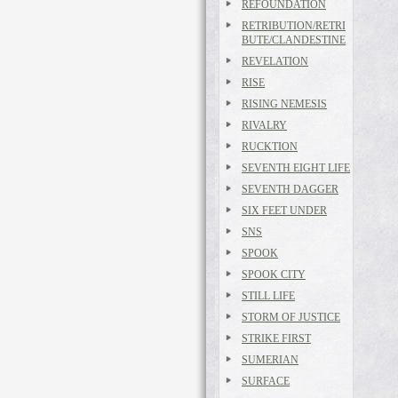
REFOUNDATION
RETRIBUTION/RETRI
BUTE/CLANDESTINE
REVELATION
RISE
RISING NEMESIS
RIVALRY
RUCKTION
SEVENTH EIGHT LIFE
SEVENTH DAGGER
SIX FEET UNDER
SNS
SPOOK
SPOOK CITY
STILL LIFE
STORM OF JUSTICE
STRIKE FIRST
SUMERIAN
SURFACE