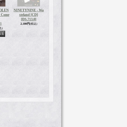
OLEN
NINETYNINE - Wa
s Come
steland [CD]
[DS.713.0]
]
2,180円
(税込)
込)