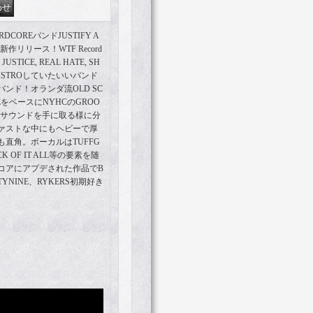
DCOREバンドJUSTIFY A
新作リリース！WTF Record
STICE, REAL HATE, SH
ISTROしていたいいバンド
ンド！オランダ流OLD SC
REをベースにNYHCのGROO
いサウンドを手に取る様に分
ァストな中にもヘビーで厚
直角。ボーカルはTUFFG
CK OF IT ALL等の要素を随
コアにアプデされた作品でB
NETYNINE、RYKERS初期好き