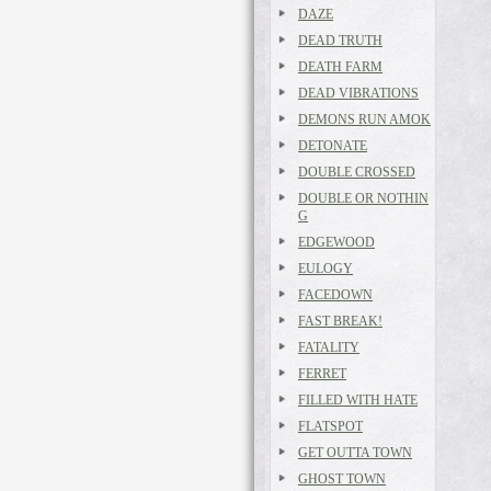
DAZE
DEAD TRUTH
DEATH FARM
DEAD VIBRATIONS
DEMONS RUN AMOK
DETONATE
DOUBLE CROSSED
DOUBLE OR NOTHIN
G
EDGEWOOD
EULOGY
FACEDOWN
FAST BREAK!
FATALITY
FERRET
FILLED WITH HATE
FLATSPOT
GET OUTTA TOWN
GHOST TOWN