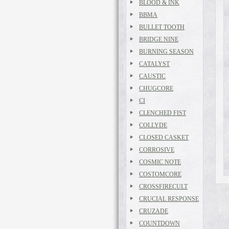
BLOOD & INK
BBMA
BULLET TOOTH
BRIDGE NINE
BURNING SEASON
CATALYST
CAUSTIC
CHUGCORE
CI
CLENCHED FIST
COLLYDE
CLOSED CASKET
CORROSIVE
COSMIC NOTE
COSTOMCORE
CROSSFIRECULT
CRUCIAL RESPONSE
CRUZADE
COUNTDOWN