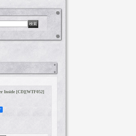
 Inside [CD]
[
WTF052
]
ア