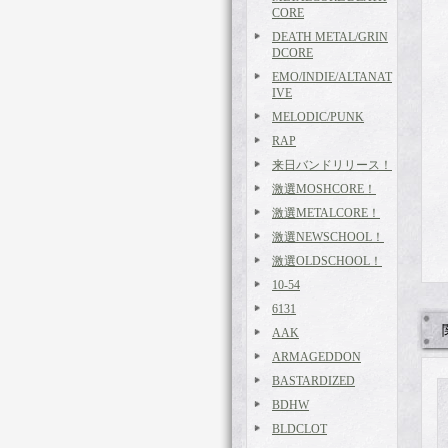
CORE
DEATH METAL/GRIN
DCORE
EMO/INDIE/ALTANAT
IVE
MELODIC/PUNK
RAP
来日バンドリリース！
激選MOSHCORE！
激選METALCORE！
激選NEWSCHOOL！
激選OLDSCHOOL！
10-54
6131
AAK
ARMAGEDDON
BASTARDIZED
BDHW
BLDCLOT