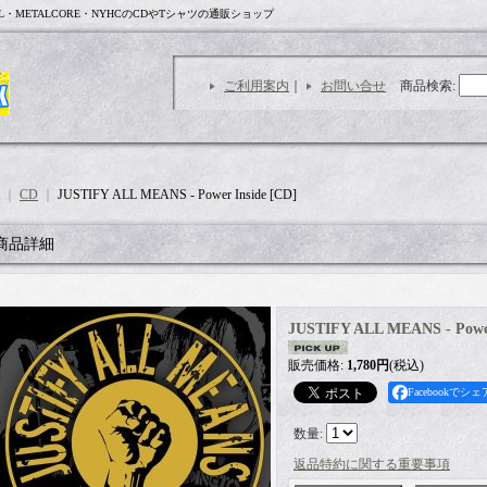
L・METALCORE・NYHCのCDやTシャツの通販ショップ
ご利用案内
｜
お問い合せ
商品検索
:
｜
CD
｜
JUSTIFY ALL MEANS - Power Inside [CD]
商品詳細
JUSTIFY ALL MEANS - Power
販売価格
:
1,780円
(税込)
Facebookでシェ
数量
:
返品特約に関する重要事項