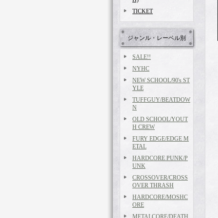
TICKET
ジャンル・レーベル別
SALE!!
NYHC
NEW SCHOOL/90's ST
YLE
TUFFGUY/BEATDOW
N
OLD SCHOOL/YOUT
H CREW
FURY EDGE/EDGE M
ETAL
HARDCORE PUNK/P
UNK
CROSSOVER/CROSS
OVER THRASH
HARDCORE/MOSHC
ORE
METALCORE/DEATH