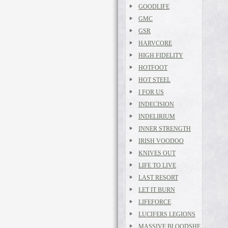
GOODLIFE
GMC
GSR
HARVCORE
HIGH FIDELITY
HOTFOOT
HOT STEEL
I FOR US
INDECISION
INDELIRIUM
INNER STRENGTH
IRISH VOODOO
KNIVES OUT
LIFE TO LIVE
LAST RESORT
LET IT BURN
LIFEFORCE
LUCIFERS LEGIONS
MASSIVE BLOODSHE