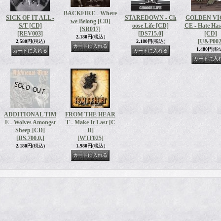
BACKFIRE - Where
SICK OF IT ALL -
STAREDOWN - Ch
GOLDEN VI
we Belong [CD]
S/T [CD]
oose Life [CD]
CE - Hate Ha
[SR017]
[REV003]
[DS715.0]
[CD]
2,180円
(税込)
[U&P002
2,580円
(税込)
2,180円
(税込)
1,480円
(税
ADDITIONAL TIM
FROM THE HEAR
E - Wolves Amongst
T - Make It Last [C
Sheep [CD]
D]
[DS.700.0,]
[WTF025]
2,180円
(税込)
1,980円
(税込)