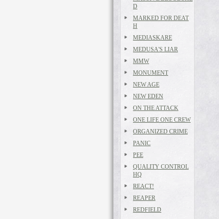
D
MARKED FOR DEAT
H
MEDIASKARE
MEDUSA'S LIAR
MMW
MONUMENT
NEW AGE
NEW EDEN
ON THE ATTACK
ONE LIFE ONE CREW
ORGANIZED CRIME
PANIC
PEE
QUALITY CONTROL
HQ
REACT!
REAPER
REDFIELD