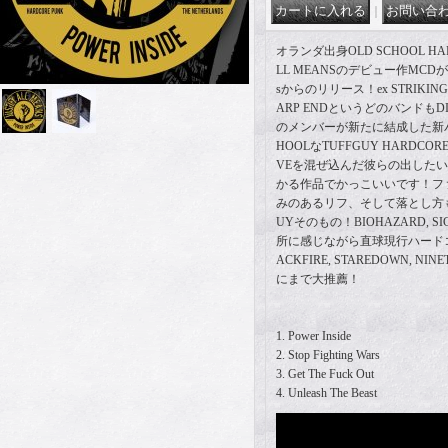
｜
オランダ出身OLD SCHOOL HAR
LL MEANSのデビュー作MCDが
sからのリリース！ex STRIKING JU
ARP ENDというどのバンドもD
のメンバーが新たに結成した新バ
HOOLなTUFFGUY HARDCO
VEを混ぜ込んだ彼らの出した
かる作品でかっこいいです！フ
みのあるリフ、そして落とし方も
UYそのもの！BIOHAZARD, SI
所に感じながら直球現行ハード
ACKFIRE, STAREDOWN, NI
にまで大推薦！
1. Power Inside
2. Stop Fighting Wars
3. Get The Fuck Out
4. Unleash The Beast