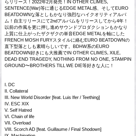
らリリース！2022年2月発売！IN OTHER CLIMES,
SENTENCE(War)等に通じるEDGE METAL感、そしてEURO
BEATDOWNな落としもかなり強烈なハイクオリティアルバ
ム！自主リリースにて2ndアルバムをリリースしてから4年！
以前の作風を更に押し進めサウンドプロダクションもかなり
上質に仕上がったザクザクの単音EDGE METALを軸にした
FRENCH MOSH FURYスタイルに絡むEURO BEATDOWNの
直下型落としも素晴らしいです。BDHW系のEURO
BEATDOWN好きにも大推薦でIN OTHER CLIMES, XILE,
DEAD END TRAGEDY, NOTHING FROM NO ONE, STAMPIN
GROUND〜BROTHERS TILL WE DIE等好きな人に！
I. DC
II. Collateral
III. New World Disorder [feat. Luis Ifer / Teething]
IV. ESC XIX
V. Self Hatred
VI. Chain of life
VII. Overload
VIII. Scorch AD [feat. Guillaume / Final Shodown]
IX. Machination