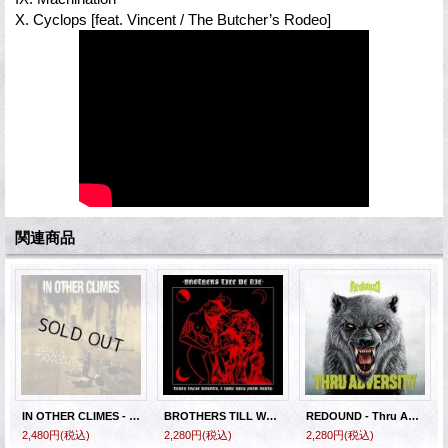
X. Cyclops [feat. Vincent / The Butcher’s Rodeo]
関連商品
IN OTHER CLIMES - Empty Bottles & Wasted Nights [CD]
BROTHERS TILL WE DIE - Touch These Wounds I Came Back From Death [CD]
REDOUND - Thru Adversity [CD]
2,480円
(税込)
2,280円
(税込)
2,280円
(税込)