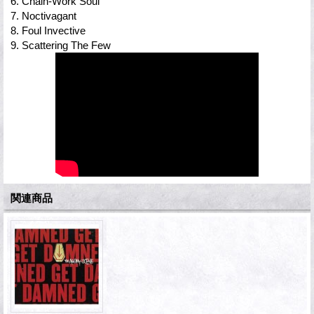
6. Chain-Work Soul
7. Noctivagant
8. Foul Invective
9. Scattering The Few
関連商品