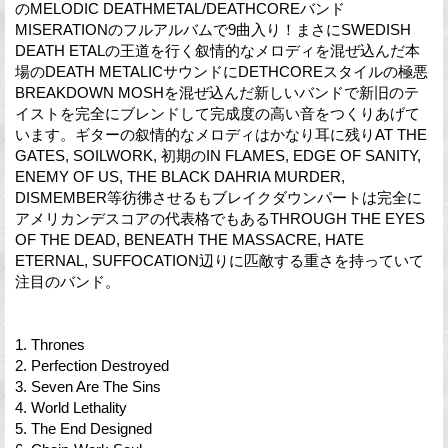
のMELODIC DEATHMETAL/DEATHCOREバンド
MISERATIONのフルアルバムで9曲入り！まさにSWEDISH
DEATH ETALの王道を行く叙情的なメロディを混ぜ込んだ本
場のDEATH METALICサウンドにDETHCOREスタイルの極悪
BREAKDOWN MOSHを混ぜ込んだ新しいバンドで新旧のテ
イストを完全にブレンドして完成度の高い音をつくりあげて
います。ギターの叙情的なメロディはかなり耳に残りAT THE
GATES, SOILWORK, 初期のIN FLAMES, EDGE OF SANITY,
ENEMY OF US, THE BLACK DAHRIA MURDER,
DISMEMBER等彷彿させるもブレイクダウンパートは完全に
アメリカンデスコアの代表格でもあるTHROUGH THE EYES
OF THE DEAD, BENEATH THE MASSACRE, HATE
ETERNAL, SUFFOCATION辺りに匹敵する重さを持っていて
注目のバンド。
1. Thrones
2. Perfection Destroyed
3. Seven Are The Sins
4. World Lethality
5. The End Designed