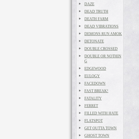
DAZE
DEAD TRUTH
DEATH FARM
DEAD VIBRATIONS
DEMONS RUN AMOK
DETONATE
DOUBLE CROSSED
DOUBLE OR NOTHIN
G
EDGEWOOD
EULOGY
FACEDOWN
FAST BREAK!
FATALITY
FERRET
FILLED WITH HATE
FLATSPOT
GET OUTTA TOWN
GHOST TOWN