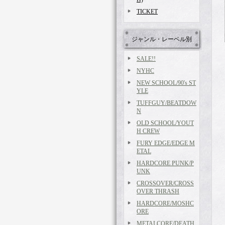
TICKET
ジャンル・レーベル別
SALE!!
NYHC
NEW SCHOOL/90's ST
YLE
TUFFGUY/BEATDOW
N
OLD SCHOOL/YOUT
H CREW
FURY EDGE/EDGE M
ETAL
HARDCORE PUNK/P
UNK
CROSSOVER/CROSS
OVER THRASH
HARDCORE/MOSHC
ORE
METALCORE/DEATH