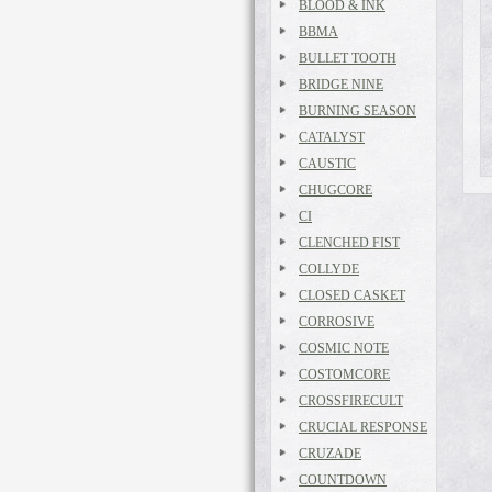
BLOOD & INK
BBMA
BULLET TOOTH
BRIDGE NINE
BURNING SEASON
CATALYST
CAUSTIC
CHUGCORE
CI
CLENCHED FIST
COLLYDE
CLOSED CASKET
CORROSIVE
COSMIC NOTE
COSTOMCORE
CROSSFIRECULT
CRUCIAL RESPONSE
CRUZADE
COUNTDOWN