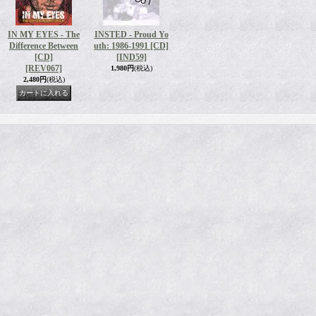
IN MY EYES - The
INSTED - Proud Yo
Difference Between
uth: 1986-1991 [CD]
[CD]
[IND59]
[REV067]
1,980円
(税込)
2,480円
(税込)