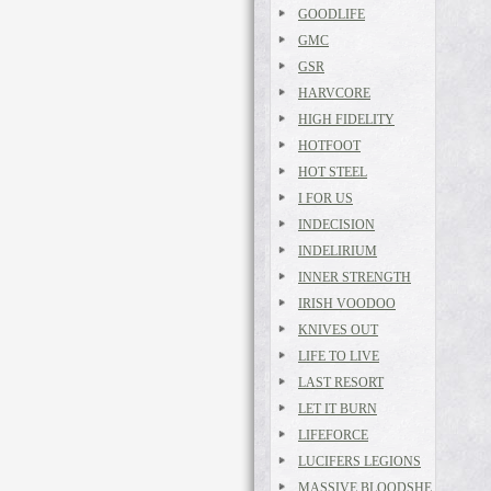
GOODLIFE
GMC
GSR
HARVCORE
HIGH FIDELITY
HOTFOOT
HOT STEEL
I FOR US
INDECISION
INDELIRIUM
INNER STRENGTH
IRISH VOODOO
KNIVES OUT
LIFE TO LIVE
LAST RESORT
LET IT BURN
LIFEFORCE
LUCIFERS LEGIONS
MASSIVE BLOODSHE