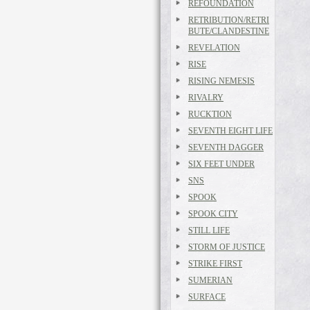
REFOUNDATION
RETRIBUTION/RETRI
BUTE/CLANDESTINE
REVELATION
RISE
RISING NEMESIS
RIVALRY
RUCKTION
SEVENTH EIGHT LIFE
SEVENTH DAGGER
SIX FEET UNDER
SNS
SPOOK
SPOOK CITY
STILL LIFE
STORM OF JUSTICE
STRIKE FIRST
SUMERIAN
SURFACE