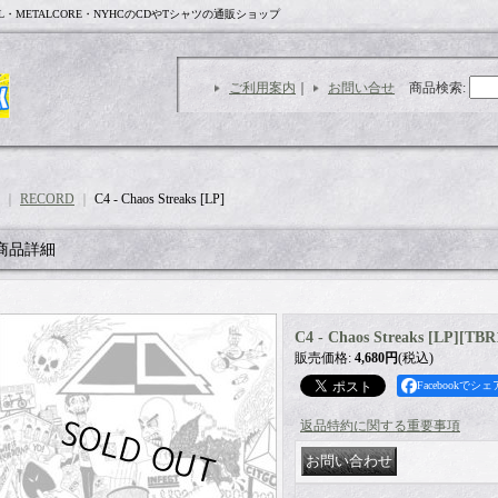
L・METALCORE・NYHCのCDやTシャツの通販ショップ
ご利用案内
｜
お問い合せ
商品検索
:
｜
RECORD
｜
C4 - Chaos Streaks [LP]
商品詳細
C4 - Chaos Streaks [LP]
[
TBR
販売価格
:
4,680円
(税込)
Facebookでシェ
返品特約に関する重要事項