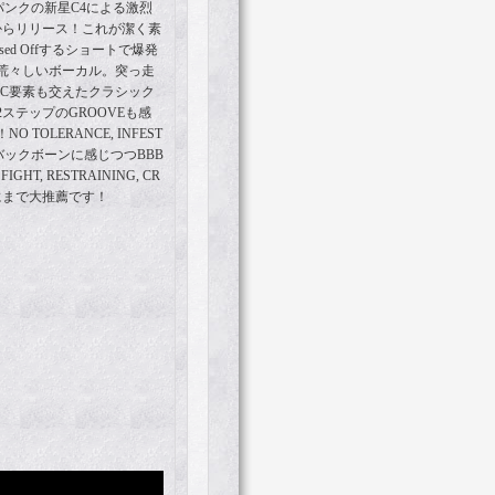
パンクの新星C4による激烈
crdsからリリース！これが潔く素
ed Offするショートで爆発
荒々しいボーカル。突っ走
YHC要素も交えたクラシック
ステップのGROOVEも感
TOLERANCE, INFEST
等をバックボーンに感じつつBBB
GHT, RESTRAINING, CR
な人にまで大推薦です！