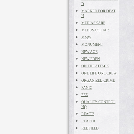
D
MARKED FOR DEAT
H
MEDIASKARE
MEDUSA'S LIAR
MMW
MONUMENT
NEW AGE
NEW EDEN
ON THE ATTACK
ONE LIFE ONE CREW
ORGANIZED CRIME
PANIC
PEE
QUALITY CONTROL
HQ
REACT!
REAPER
REDFIELD