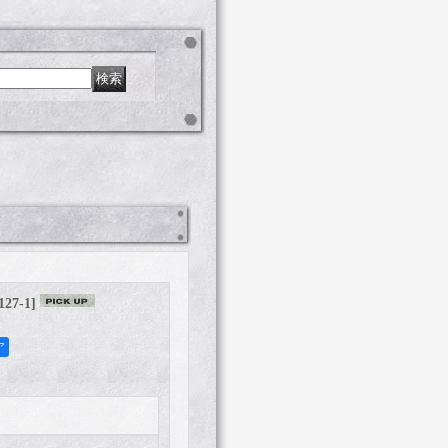
127-1
]
ア