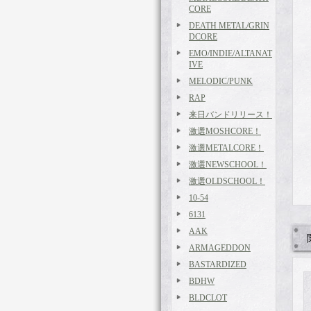
CORE
DEATH METAL/GRIN
DCORE
EMO/INDIE/ALTANAT
IVE
MELODIC/PUNK
RAP
来日バンドリリース！
激選MOSHCORE！
激選METALCORE！
激選NEWSCHOOL！
激選OLDSCHOOL！
10-54
6131
AAK
ARMAGEDDON
BASTARDIZED
BDHW
BLDCLOT