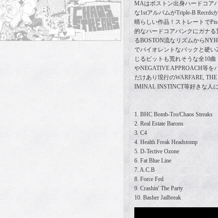
MAはボストン出身ハードコア
な1stアルバムがTriple-B Re
晴らしい作品！ストレートでPiss
的なハードコアパンクにガナる
るBOSTON流なリズムからN
でバイオレントなバックと硬い2
じるピットも荒れそうな全10曲！NO 
やNEGATIVE APPROACH
だけあり現行のWARFARE, THE FI
IMINAL INSTINCT等好き
1. BHC Bomb-Tro/Chaos Streaks
2. Real Estate Barons
3. C4
4. Health Freak Headstomp
5. D-Tective Ozone
6. Fat Blue Line
7. A.C.B
8. Force Fed
9. Crashin' The Party
10. Basher Jailbreak