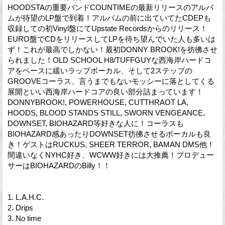
HOODSTAの重要バンドCOUNTIMEの最新リリースのアルバ
ムが待望のLP盤で到着！アルバムの前に出ていてたCDEPも
収録しての初Vinyl盤にてUpstate Recordsからのリリース！
EURO盤でCDをリリースしてLPを待ち望んでいた人も多いは
ず！これが最高でしかない！最初DONNY BROOK!を彷彿させ
られました！OLD SCHOOL H8/TUFFGUYな西海岸ハードコ
アをベースに緩いラップボーカル、そして2ステップの
GROOVEコーラス、言うまでもないモッシーに落としてくる
展開といい西海岸ハードコアの良い部分詰まっています！
DONNYBROOK!, POWERHOUSE, CUTTHRAOT LA,
HOODS, BLOOD STANDS STILL, SWORN VENGEANCE,
DOWNSET, BIOHAZARD等好きな人に！コーラスも
BIOHAZARD感あったりDOWNSET彷彿させるボーカルも良
き！ゲストはRUCKUS, SHEER TERROR, BAMAN DMS他！
間違いなくNYHC好き、WCWW好きには大推薦！プロデュー
サーはBIOHAZARDのBilly！！
1. L.A.H.C.
2. Drips
3. No time