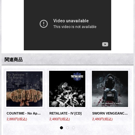
関連商品
COUNTIME - No Apologies No Regrets [CD]
RETALIATE - IV [CD]
SWORN VENGEANCE - Hammer of Vengeance [CD]
2,880円
(税込)
2,480円
(税込)
2,480円
(税込)