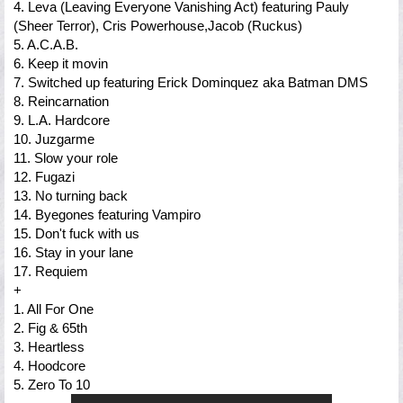
4. Leva (Leaving Everyone Vanishing Act) featuring Pauly
(Sheer Terror), Cris Powerhouse,Jacob (Ruckus)
5. A.C.A.B.
6. Keep it movin
7. Switched up featuring Erick Dominquez aka Batman DMS
8. Reincarnation
9. L.A. Hardcore
10. Juzgarme
11. Slow your role
12. Fugazi
13. No turning back
14. Byegones featuring Vampiro
15. Don't fuck with us
16. Stay in your lane
17. Requiem
+
1. All For One
2. Fig & 65th
3. Heartless
4. Hoodcore
5. Zero To 10