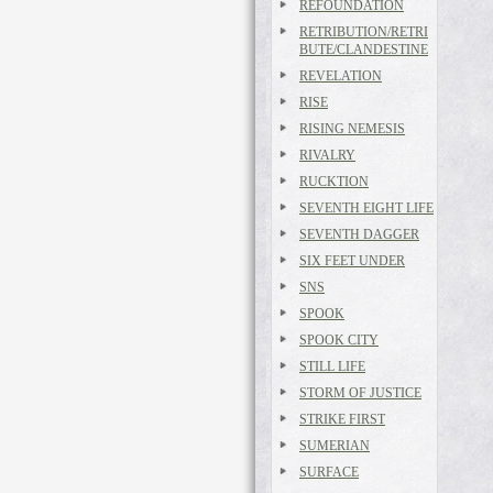
REFOUNDATION
RETRIBUTION/RETRI
BUTE/CLANDESTINE
REVELATION
RISE
RISING NEMESIS
RIVALRY
RUCKTION
SEVENTH EIGHT LIFE
SEVENTH DAGGER
SIX FEET UNDER
SNS
SPOOK
SPOOK CITY
STILL LIFE
STORM OF JUSTICE
STRIKE FIRST
SUMERIAN
SURFACE