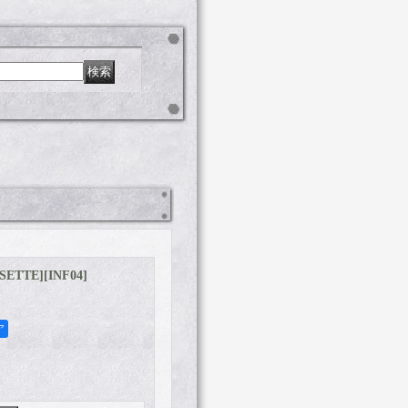
SSETTE]
[
INF04
]
ア