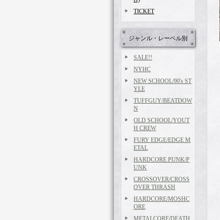
TICKET
ジャンル・レーベル別
SALE!!
NYHC
NEW SCHOOL/90's ST
YLE
TUFFGUY/BEATDOW
N
OLD SCHOOL/YOUT
H CREW
FURY EDGE/EDGE M
ETAL
HARDCORE PUNK/P
UNK
CROSSOVER/CROSS
OVER THRASH
HARDCORE/MOSHC
ORE
METALCORE/DEATH