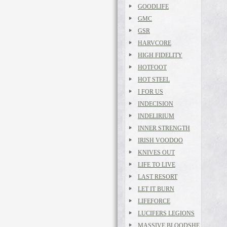
GOODLIFE
GMC
GSR
HARVCORE
HIGH FIDELITY
HOTFOOT
HOT STEEL
I FOR US
INDECISION
INDELIRIUM
INNER STRENGTH
IRISH VOODOO
KNIVES OUT
LIFE TO LIVE
LAST RESORT
LET IT BURN
LIFEFORCE
LUCIFERS LEGIONS
MASSIVE BLOODSHE