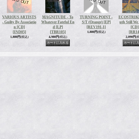
VARIOUS ARTISTS
MAGNITUDE - To
TURNING POINT -
ECOSTRIKE 
- Guilty By Associatio
Whatever Fateful En
S/T (Orange) [EP]
uth Still We
n [CD]
d [LP]
[REV191-1]
[CD]
[IND05]
[TBR105]
[RR14
1,880円
(税込)
1,880円
(税込)
4,980円
(税込)
2,090円
(