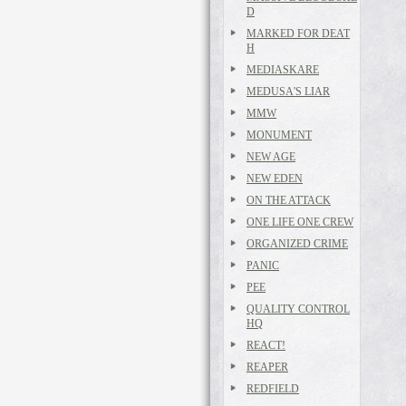
D
MARKED FOR DEAT
H
MEDIASKARE
MEDUSA'S LIAR
MMW
MONUMENT
NEW AGE
NEW EDEN
ON THE ATTACK
ONE LIFE ONE CREW
ORGANIZED CRIME
PANIC
PEE
QUALITY CONTROL
HQ
REACT!
REAPER
REDFIELD