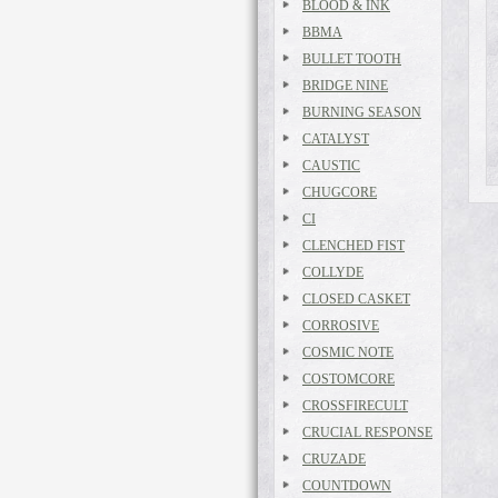
BLOOD & INK
BBMA
BULLET TOOTH
BRIDGE NINE
BURNING SEASON
CATALYST
CAUSTIC
CHUGCORE
CI
CLENCHED FIST
COLLYDE
CLOSED CASKET
CORROSIVE
COSMIC NOTE
COSTOMCORE
CROSSFIRECULT
CRUCIAL RESPONSE
CRUZADE
COUNTDOWN