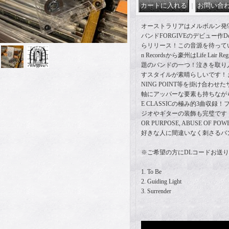
｜
オーストラリアはメルボルン発90'
バンドFORGIVEのデビュー作Dem
らリリース！この音源を待っていまし
n Recordsから豪州はLife Lai
題のバンドの一つ！泣きを取り
すスタイルが素晴らしいです！まさし
NING POINT等を掛け合わ
軸にアッパーな要素も持ちながらN
E CLASSICの極み的3曲収
ジオやギターの装飾も完璧です！MAG
OR PURPOSE, ABUSE OF POW
好きな人に間違いなく刺さるバ
※ご希望の方にDLコードお送
1. To Be
2. Guiding Light
3. Surrender