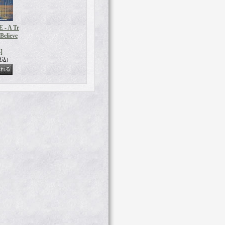
- A Tr
 Believe
]
税込)