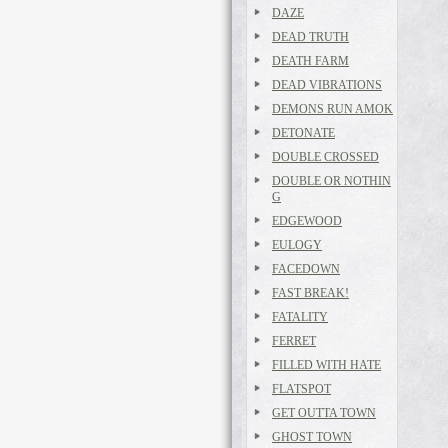
DAZE
DEAD TRUTH
DEATH FARM
DEAD VIBRATIONS
DEMONS RUN AMOK
DETONATE
DOUBLE CROSSED
DOUBLE OR NOTHIN
G
EDGEWOOD
EULOGY
FACEDOWN
FAST BREAK!
FATALITY
FERRET
FILLED WITH HATE
FLATSPOT
GET OUTTA TOWN
GHOST TOWN