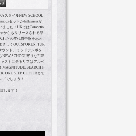
sスタイルNEW SCHOOL
oカセットがInfluencesか
た！UKではConvictio
r Regretからもリリースされる話
入れた90年代前中盤を思わ
くOUTSPOKEN, TUR
せたサウンド。ミッドテンポを
EW SCHOOL寄りなPUR
録！ファストに走るリフはアルペ
NITUDE, SEARCH F
ER, ONE STEP CLOSERまで
ンドでしょう！
り致します！