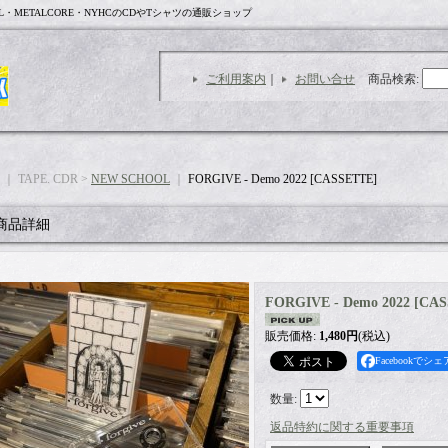
L・METALCORE・NYHCのCDやTシャツの通販ショップ
ご利用案内
｜
お問い合せ
商品検索
:
｜ TAPE. CDR >
NEW SCHOOL
｜
FORGIVE - Demo 2022 [CASSETTE]
商品詳細
FORGIVE - Demo 2022 [CA
販売価格
:
1,480円
(税込)
Facebookでシェ
数量
:
返品特約に関する重要事項