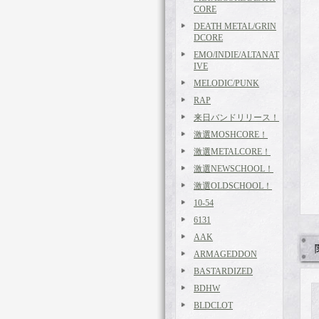
CORE
DEATH METAL/GRIN
DCORE
EMO/INDIE/ALTANAT
IVE
MELODIC/PUNK
RAP
来日バンドリリース！
激選MOSHCORE！
激選METALCORE！
激選NEWSCHOOL！
激選OLDSCHOOL！
10-54
6131
AAK
ARMAGEDDON
BASTARDIZED
BDHW
BLDCLOT