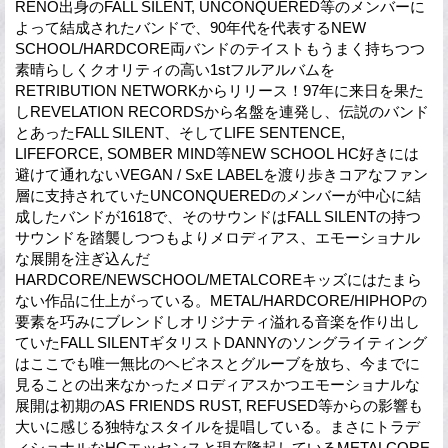
RENO出身のFALL SILENT, UNCONQUERED等のメンバーに
よって結成されたバンドで、90年代を代表するNEW
SCHOOL/HARDCORE両バンドのテイストもうまく持ちつつ
素晴らしくクオリティの高い1stフルアルバムを
RETRIBUTION NETWORKからリリース！97年に来日を果た
しREVELATION RECORDSから名盤を連発し、伝説のバンド
とあったFALL SILENT、そしてLIFE SENTENCE,
LIFEFORCE, SOMBER MIND等NEW SCHOOL HC好きには
避けて通れないVEGAN / SxE LABELを渡り歩きコアなファン
層に支持されていたUNCONQUEREDのメンバーが中心に結
成したバンドが1618で、そのサウンドはFALL SILENTの持つ
サウンドを踏襲しつつもよりメロディアス、エモーショナル
な展開を注ぎ込んだ
HARDCORE/NEWSCHOOL/METALCOREキッズにはたまら
ない作品に仕上がっている。METAL/HARDCORE/HIPHOPの
要素を巧みにブレンドしオリジナティ溢れる音楽を作り出し
ていたFALL SILENTギタリストDANNYのソングライティング
はここでも唯一無比のヘビネスとグルーブを放ち、今までに
見ることの出来なかったメロディアスかつエモーショナルな
展開は初期のAS FRIENDS RUST, REFUSED等からの影響も
大いに感じる独特なスタイルを提唱している。まさにトラデ
ィショナルなHCエッセンスと現在隆起しているMETALCORE