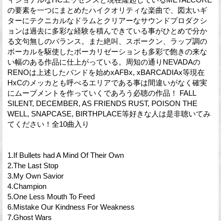
の要素を一つにまとめたハイクオリティな楽曲で、図太いギ
ターにテクニカルなドラムとクリアーなサウンドプロダクシ
ョンは過去に多彩な経験を積んできている事がひとめで分か
る文句無しのバランス。また絶叫、スポークン、ラップ調の
ボーカルを駆使したボーカリゼーションも多彩で飽きの来な
い幅のある作品に仕上がっている。周知の通りNEVADAの
RENOは上述したバンドを始めxAFBx, xBARCADIAx等現在
HxCのメッカとも呼べるエリアである事は間違いがなく確実
にムーブメントを作っていくであろう必聴の作品！ FALL
SILENT, DECEMBER, AS FRIENDS RUST, POISON THE
WELL, SNAPCASE, BIRTHPLACE等好きな人は是非聴いてみ
てください！全10曲入り
1.If Bullets had A Mind Of Their Own
2.The Last Stop
3.My Own Savior
4.Champion
5.One Less Mouth To Feed
6.Mistake Our Kindness For Weakness
7.Ghost Wars