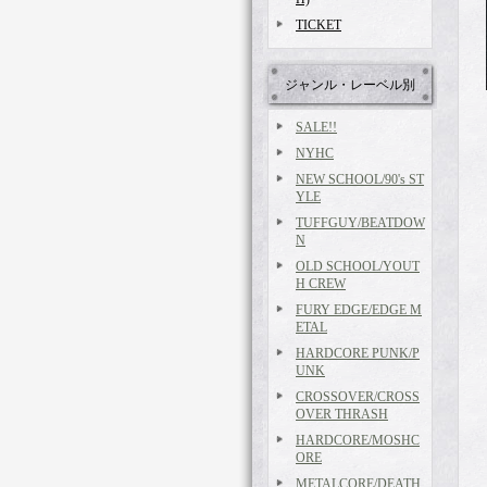
TICKET
ジャンル・レーベル別
SALE!!
NYHC
NEW SCHOOL/90's ST
YLE
TUFFGUY/BEATDOW
N
OLD SCHOOL/YOUT
H CREW
FURY EDGE/EDGE M
ETAL
HARDCORE PUNK/P
UNK
CROSSOVER/CROSS
OVER THRASH
HARDCORE/MOSHC
ORE
METALCORE/DEATH