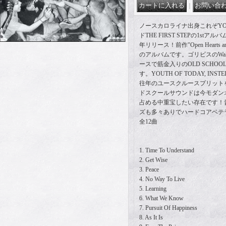
｜
ノースカロライナ出身これぞYOU
ドTHE FIRST STEPの1stアルバムで
年リリース！前作"Open Hearts and
のアルバムです。ゴリビスのWalter
ースで筋金入りのOLD SCHO
す。YOUTH OF TODAY, INSTE
往年のユースクルースプリットを
ドスクールサウンドは今モダン
占める中重宝したい存在です！
ズも多々ありでハードコアベテ
全12曲
1. Time To Understand
2. Get Wise
3. Peace
4. No Way To Live
5. Learning
6. What We Know
7. Pursuit Of Happiness
8. As It Is