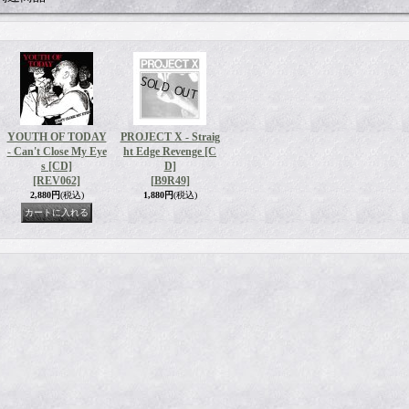
YOUTH OF TODAY
PROJECT X - Straig
- Can't Close My Eye
ht Edge Revenge [C
s [CD]
D]
[REV062]
[B9R49]
2,880円
(税込)
1,880円
(税込)