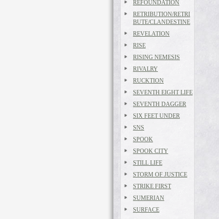
REFOUNDATION
RETRIBUTION/RETRI
BUTE/CLANDESTINE
REVELATION
RISE
RISING NEMESIS
RIVALRY
RUCKTION
SEVENTH EIGHT LIFE
SEVENTH DAGGER
SIX FEET UNDER
SNS
SPOOK
SPOOK CITY
STILL LIFE
STORM OF JUSTICE
STRIKE FIRST
SUMERIAN
SURFACE