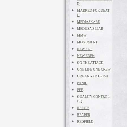
D
MARKED FOR DEAT
H
MEDIASKARE
MEDUSA'S LIAR
MMW
MONUMENT
NEW AGE
NEW EDEN
ON THE ATTACK
ONE LIFE ONE CREW
ORGANIZED CRIME
PANIC
PEE
QUALITY CONTROL
HQ
REACT!
REAPER
REDFIELD