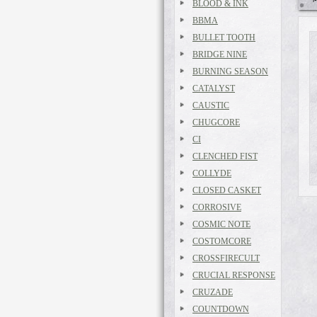
BLOOD & INK
BBMA
BULLET TOOTH
BRIDGE NINE
BURNING SEASON
CATALYST
CAUSTIC
CHUGCORE
CI
CLENCHED FIST
COLLYDE
CLOSED CASKET
CORROSIVE
COSMIC NOTE
COSTOMCORE
CROSSFIRECULT
CRUCIAL RESPONSE
CRUZADE
COUNTDOWN