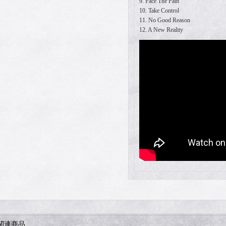
9. Face The Pain
10. Take Control
11. No Good Reason
12. A New Reality
関連商品