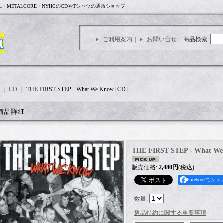
L・METALCORE・NYHCのCDやTシャツの通販ショップ
ご利用案内
｜
お問い合せ
商品検索
:
｜
CD
｜
THE FIRST STEP - What We Know [CD]
商品詳細
THE FIRST STEP - What We
販売価格
:
2,480円
(税込)
Facebookでシェ
数量
:
返品特約に関する重要事項