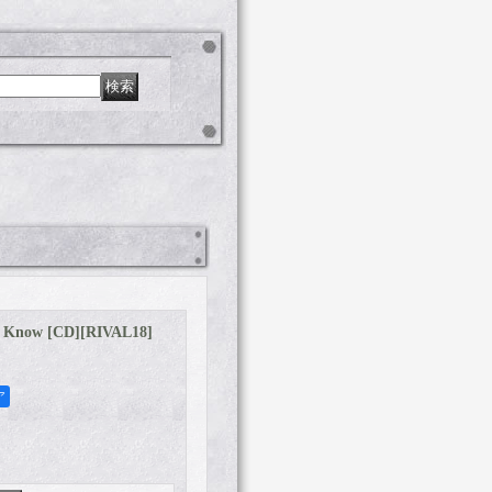
 Know [CD]
[
RIVAL18
]
ア