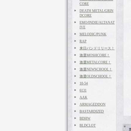
CORE
DEATH METAL/GRIN
DCORE
EMO/INDIE/ALTANAT
IVE
MELODIC/PUNK
RAP
来日バンドリリース！
激選MOSHCORE！
激選METALCORE！
激選NEWSCHOOL！
激選OLDSCHOOL！
10-54
6131
AAK
ARMAGEDDON
BASTARDIZED
BDHW
BLDCLOT