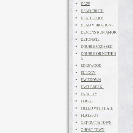
DAZE
DEAD TRUTH
DEATH FARM
DEAD VIBRATIONS
DEMONS RUN AMOK
DETONATE
DOUBLE CROSSED
DOUBLE OR NOTHIN
G
EDGEWOOD
EULOGY
FACEDOWN
FAST BREAK!
FATALITY
FERRET
FILLED WITH HATE
FLATSPOT
GET OUTTA TOWN
GHOST TOWN