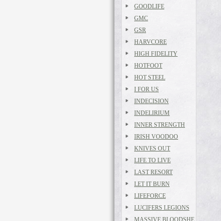
GOODLIFE
GMC
GSR
HARVCORE
HIGH FIDELITY
HOTFOOT
HOT STEEL
I FOR US
INDECISION
INDELIRIUM
INNER STRENGTH
IRISH VOODOO
KNIVES OUT
LIFE TO LIVE
LAST RESORT
LET IT BURN
LIFEFORCE
LUCIFERS LEGIONS
MASSIVE BLOODSHE