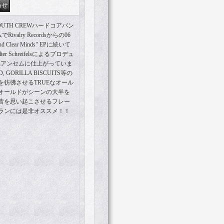
TH CREWハードコアバン
Rivalry Recordsからの06
 Clear Minds" EPに続いて
 Schreifelsによるプロデュ
OLアンセムに仕上がっていま
D, GORILLA BISCUITS等の
彷彿させるTRUEなオール
オールドがシーンの大半を
昔を思い起こさせるフレー
ランには是非オススメ！！