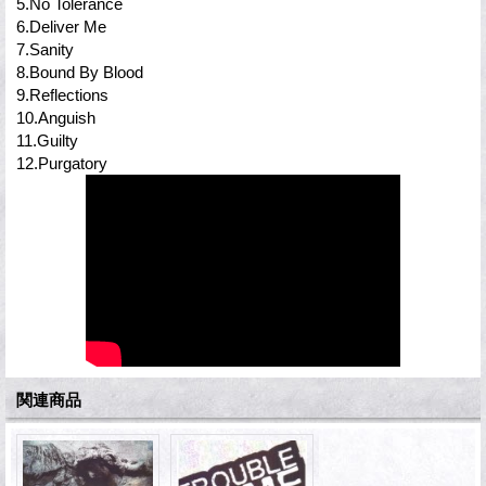
5.No Tolerance
6.Deliver Me
7.Sanity
8.Bound By Blood
9.Reflections
10.Anguish
11.Guilty
12.Purgatory
関連商品