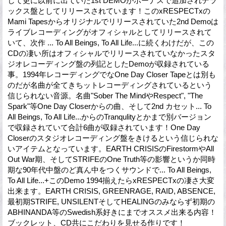
して更に以前に出ていた1st DEMOがボーナスで追加されデラ
ックス盤としてリリースされています！このxRESPECTxの
Mami Tapesからオリジナルでリリースされていた2nd Demoは
ライブレコーディングがオフィシャルとしてリリースされて
いて、次作 ... To All Beings, To All Life...に続くわけだが、この
CDの凄い所はオフィシャルでリリースされていなかったスタ
ジオレコーディング盤の列記としたDemoが収録されている
事。1994年レコーディングでなOne Day Closer Tapeとは別も
のだが名曲が全てきちットレコーディングされているという
信じられない音源。名曲"Sober The MindやRespect", "The
Spark"等One Day Closerからの曲、そして2nd カセット... To
All Beings, To All Life...からのTranqulityとかまで別バージョン
で収録されていて合計6曲が収録されています！One Day
Closerのスタジオレコーディング盤をきけるという信じられな
いアイテムとなっています。EARTH CRISISのFirestormやAll
Out War期、そしてSTRIFEのOne Truth等の影響というか同時
期な90年代中盤のど真ん中をつくサウンドで... To All Beings,
To All Life...+このDemo 1994揃えたらxRESPECTxの凄さ大変
出来ます。EARTH CRISIS, GREENRAGE, RAID, ABSENCE,
最初期STRIFE, UNSILENTそしてHEALINGのみならず初期の
ABHINANDA等のSwedish系好きにまでオススメ出来る内容！
ブックレット、CD共にこだわりを見せる作りです！