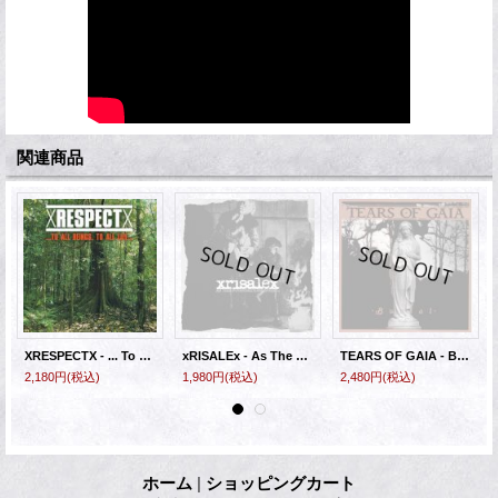
関連商品
XRESPECTX - ... To All Beings, To All Life... [CD]
xRISALEx - As The Foundations Burn​.​.​. [CD]
TEARS OF GAIA - Burial [2xEP]
2,180円
(税込)
1,980円
(税込)
2,480円
(税込)
ホーム
|
ショッピングカート