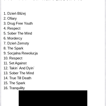
1. Dzień Bliżej
2. Ofiary
3. Drug Free Youth
4. Respect
5. Sober The Mind
6. Mordercy
7. Dzień Zemsty
8. The Spark
9. Socjalna Rewolucja
10. Respect
11. Set Against
12. Takin` And Dyin`
13. Sober The Mind
14. True Till Death
15. The Spark
16. Tranquility