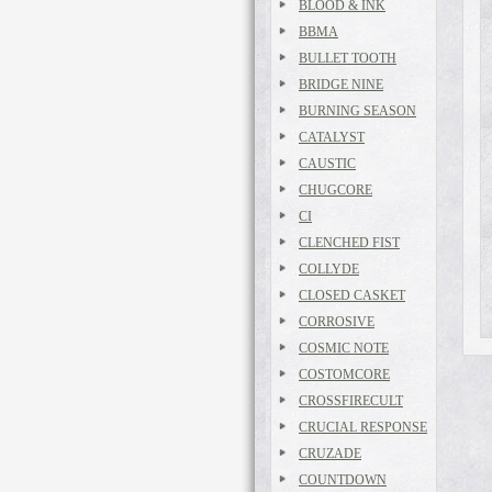
BLOOD & INK
BBMA
BULLET TOOTH
BRIDGE NINE
BURNING SEASON
CATALYST
CAUSTIC
CHUGCORE
CI
CLENCHED FIST
COLLYDE
CLOSED CASKET
CORROSIVE
COSMIC NOTE
COSTOMCORE
CROSSFIRECULT
CRUCIAL RESPONSE
CRUZADE
COUNTDOWN