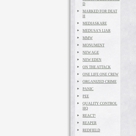
D
MARKED FOR DEAT
H
MEDIASKARE
MEDUSA'S LIAR
MMW
MONUMENT
NEW AGE
NEW EDEN
ON THE ATTACK
ONE LIFE ONE CREW
ORGANIZED CRIME
PANIC
PEE
QUALITY CONTROL
HQ
REACT!
REAPER
REDFIELD