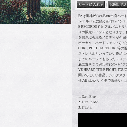
｜
PAは聖地Wilkes-Barre出身ハー
1stアルバムに続く新作12インチL
E RECORDSで1stアルバム
りの限定12インチとなります
を揺さぶられるメロディが今回
ボーカル、ハートフェルトなギター
CORE, POST HARDCOR
ストレベルといっていい作品に
までのルーツでもあったメロディア
底に置きつつ2010年代のバイ
VE HEART, TITLE FIGHT,
聞いてほしい作品。シルクスク
様のB-sideという事で豪華な
1. Dark Blue
2. Turn To Me
3. T.T.S.P.