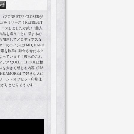
ドコアONE STEP CLOSERが
Pをリリース！RETRIBUT
をリリースしましたが続く3曲入
。作品を追うごとに深まる心
も加速してメロディアスな
のラインはEMO, HARD
E等の要素を抜群に融合させたネク
なっています！彼らのこれ
スなOLD SCHOOLは根
ブスを大きく感じる内容でHA
 TOUCHE AMOREまで好きな人に
リーン・オフセット印刷仕
仕上がりとなりそうです！