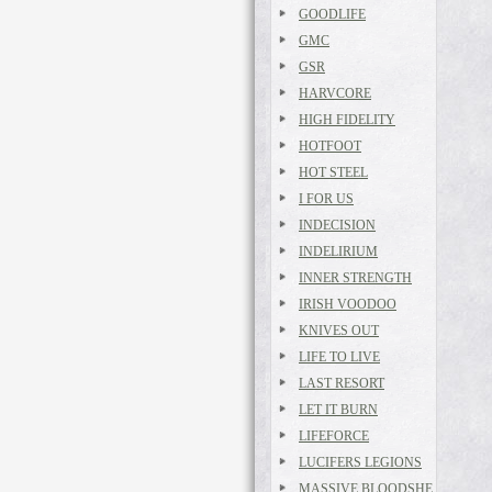
GOODLIFE
GMC
GSR
HARVCORE
HIGH FIDELITY
HOTFOOT
HOT STEEL
I FOR US
INDECISION
INDELIRIUM
INNER STRENGTH
IRISH VOODOO
KNIVES OUT
LIFE TO LIVE
LAST RESORT
LET IT BURN
LIFEFORCE
LUCIFERS LEGIONS
MASSIVE BLOODSHE