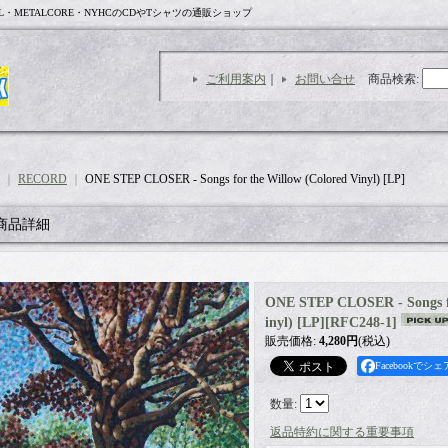
L・METALCORE・NYHCのCDやTシャツの通販ショップ
ご利用案内
｜
お問い合せ
商品検索
:
｜
RECORD
｜
ONE STEP CLOSER - Songs for the Willow (Colored Vinyl) [LP]
商品詳細
ONE STEP CLOSER - Songs fo
inyl) [LP]
[
RFC248-1
]
販売価格
:
4,280円
(税込)
Facebookでシェ
数量
:
返品特約に関する重要事項