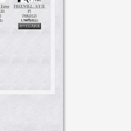
 Enter
FREEWILL - S/T [E
CD]
P]
]
[MKD12]
込)
1,780円
(税込)