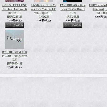
ONE STEP CLOSE
ENSIGN - Three Ye
FASTBREAK - Whe
FURY - Failed
R - This Place You K
ars Two Months Ele
never You're Ready
tainment [
now [CD]
ven Days [CD]
[CD]
[RFC180
[RFC228-2]
[IND25]
[REV085]
2,280円
(税
2,480円
(税込)
1,980円
(税込)
2,480円
(税込)
BY THE GRACE O
F GOD - Perspective
[LP]
[EVR454-1]
2,980円
(税込)