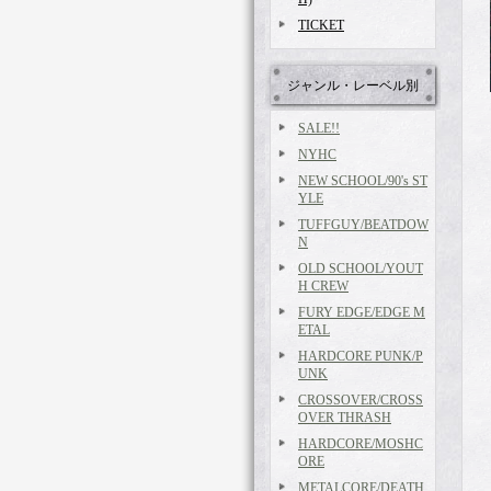
TICKET
ジャンル・レーベル別
SALE!!
NYHC
NEW SCHOOL/90's ST
YLE
TUFFGUY/BEATDOW
N
OLD SCHOOL/YOUT
H CREW
FURY EDGE/EDGE M
ETAL
HARDCORE PUNK/P
UNK
CROSSOVER/CROSS
OVER THRASH
HARDCORE/MOSHC
ORE
METALCORE/DEATH