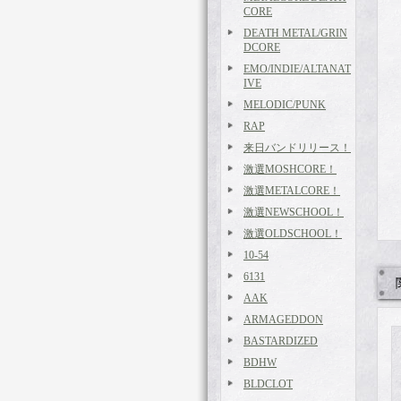
CORE
DEATH METAL/GRIN
DCORE
EMO/INDIE/ALTANAT
IVE
MELODIC/PUNK
RAP
来日バンドリリース！
激選MOSHCORE！
激選METALCORE！
激選NEWSCHOOL！
激選OLDSCHOOL！
10-54
6131
AAK
ARMAGEDDON
BASTARDIZED
BDHW
BLDCLOT