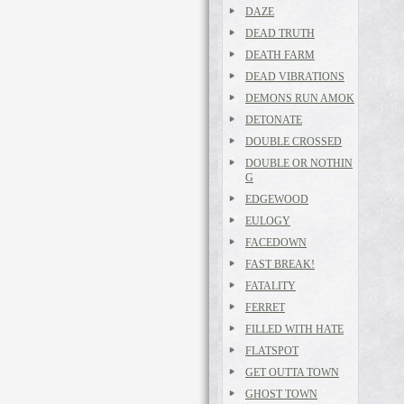
DAZE
DEAD TRUTH
DEATH FARM
DEAD VIBRATIONS
DEMONS RUN AMOK
DETONATE
DOUBLE CROSSED
DOUBLE OR NOTHIN
G
EDGEWOOD
EULOGY
FACEDOWN
FAST BREAK!
FATALITY
FERRET
FILLED WITH HATE
FLATSPOT
GET OUTTA TOWN
GHOST TOWN