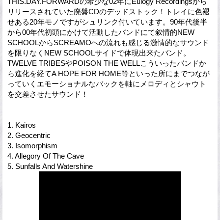
THIS.DAY.FORWARDの希少な02年にEulogy Recordingsから
リリースされていた廃盤CDのデッドストック！トレイに色褪
せある20年モノですがシュリンク付いています。90年代後半
から00年代初頭にかけて活動したバンドにて叙情的NEW
SCHOOLからSCREAMOへの流れも感じる激情的なサウンド
を限りなくNEW SCHOOLサイドで体現出来たバンド。
TWELVE TRIBESやPOISON THE WELLこういったバンドか
ら進化を経てA HOPE FOR HOME等といった所にまでつなが
っていくエモーショナルなバックを軸にメロディとシャウト
を交差させたサウンド！
1. Kairos
2. Geocentric
3. Isomorphism
4. Allegory Of The Cave
5. Sunfalls And Watershine