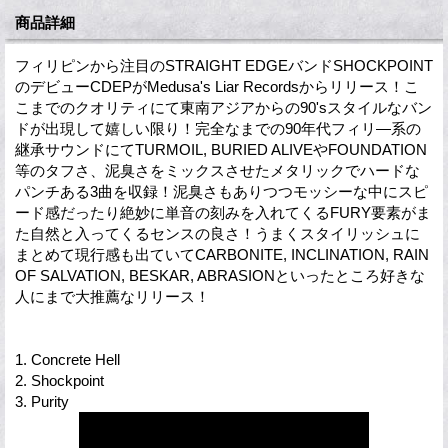
商品詳細
フィリピンから注目のSTRAIGHT EDGEバンドSHOCKPOINT
のデビューCDEPがMedusa's Liar Recordsからリリース！こ
こまでのクオリティにて東南アジアからの90'sスタイルなバン
ドが出現して嬉しい限り！完全なまでの90年代フィリ―系の
継承サウンドにてTURMOIL, BURIED ALIVEやFOUNDATION
等のタフさ、泥臭さをミックスさせたメタリックでハードな
パンチある3曲を収録！泥臭さもありつつモッシーな中にスピ
ード感だったり絶妙に単音の刻みを入れてくるFURY要素がま
た自然と入ってくるセンスの良さ！うまくスタイリッシュに
まとめて現行感も出ていてCARBONITE, INCLINATION, RAIN
OF SALVATION, BESKAR, ABRASIONといったところ好きな
人にまで大推薦なリリース！
1. Concrete Hell
2. Shockpoint
3. Purity