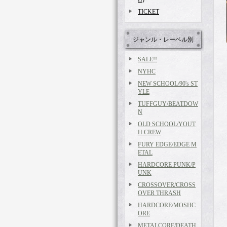
TICKET
ジャンル・レーベル別
SALE!!
NYHC
NEW SCHOOL/90's ST
YLE
TUFFGUY/BEATDOW
N
OLD SCHOOL/YOUT
H CREW
FURY EDGE/EDGE M
ETAL
HARDCORE PUNK/P
UNK
CROSSOVER/CROSS
OVER THRASH
HARDCORE/MOSHC
ORE
METALCORE/DEATH