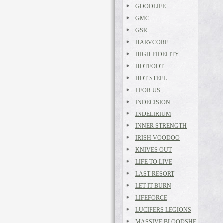
GOODLIFE
GMC
GSR
HARVCORE
HIGH FIDELITY
HOTFOOT
HOT STEEL
I FOR US
INDECISION
INDELIRIUM
INNER STRENGTH
IRISH VOODOO
KNIVES OUT
LIFE TO LIVE
LAST RESORT
LET IT BURN
LIFEFORCE
LUCIFERS LEGIONS
MASSIVE BLOODSHE