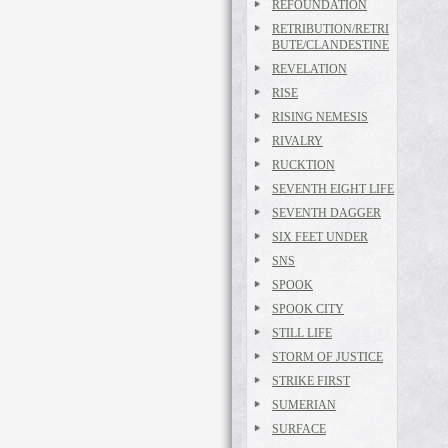
REFOUNDATION
RETRIBUTION/RETRI
BUTE/CLANDESTINE
REVELATION
RISE
RISING NEMESIS
RIVALRY
RUCKTION
SEVENTH EIGHT LIFE
SEVENTH DAGGER
SIX FEET UNDER
SNS
SPOOK
SPOOK CITY
STILL LIFE
STORM OF JUSTICE
STRIKE FIRST
SUMERIAN
SURFACE