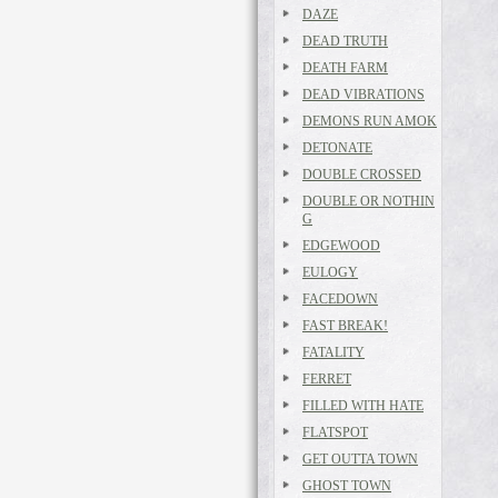
DAZE
DEAD TRUTH
DEATH FARM
DEAD VIBRATIONS
DEMONS RUN AMOK
DETONATE
DOUBLE CROSSED
DOUBLE OR NOTHIN
G
EDGEWOOD
EULOGY
FACEDOWN
FAST BREAK!
FATALITY
FERRET
FILLED WITH HATE
FLATSPOT
GET OUTTA TOWN
GHOST TOWN