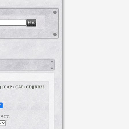
 [CAP / CAP+CD]
[
RR32
ア
あります。