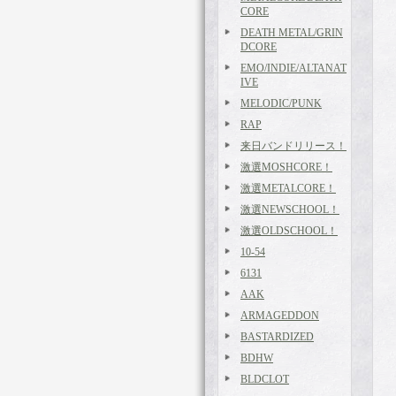
CORE
DEATH METAL/GRIN
DCORE
EMO/INDIE/ALTANAT
IVE
MELODIC/PUNK
RAP
来日バンドリリース！
激選MOSHCORE！
激選METALCORE！
激選NEWSCHOOL！
激選OLDSCHOOL！
10-54
6131
AAK
ARMAGEDDON
BASTARDIZED
BDHW
BLDCLOT