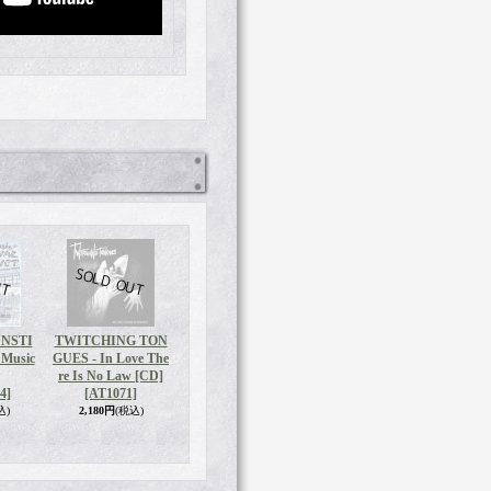
INSTI
TWITCHING TON
 Music
GUES - In Love The
re Is No Law [CD]
4]
[AT1071]
込)
2,180円
(税込)