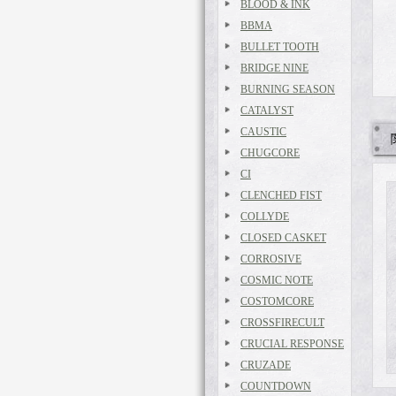
BLOOD & INK
BBMA
BULLET TOOTH
BRIDGE NINE
BURNING SEASON
CATALYST
CAUSTIC
CHUGCORE
CI
CLENCHED FIST
COLLYDE
CLOSED CASKET
CORROSIVE
COSMIC NOTE
COSTOMCORE
CROSSFIRECULT
CRUCIAL RESPONSE
CRUZADE
COUNTDOWN