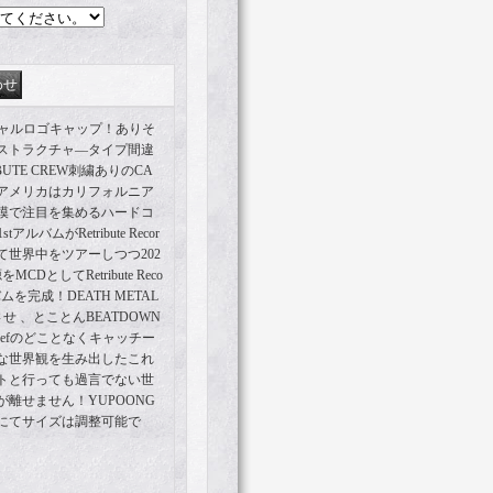
シャルロゴキャップ！ありそ
ストラクチャ―タイプ間違
UTE CREW刺繍ありのCA
能！アメリカはカリフォルニア
模で注目を集めるハードコ
バムがRetribute Recor
を経て世界中をツアーしつつ202
としてRetribute Reco
ムを完成！DEATH METAL
せ 、とことんBEATDOWN
sefのどことなくキャッチー
な世界観を生み出したこれ
ブメントと行っても過言でない世
離せません！YUPOONG
にてサイズは調整可能で