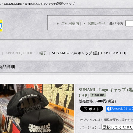
L・METALCORE・NYHCのCDやTシャツの通販ショップ
ご利用案内
｜
お問い合せ
商品検索
:
｜ APPAREL, GOODS >
帽子
｜
SUNAMI - Logo キャップ (黒) [CAP / CAP+CD]
商品詳細
SUNAMI - Logo キャップ (黒)
CAP
]
販売価格
:
5,480円
(税込)
Facebookでシェ
オプションにより価格が変わる場合も
バージョン :
: