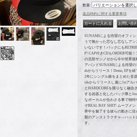
数量
:
返品特約に関する重要事項
｜
SUNAMIによる待望のオフィ
うで無かった芯なし芯なしアン
いないです！バックにもRETRIB
P! CAP付きCDもORDER可
の北部サンノゼから今や世界規
アバンドSUNAMIによる待望の1stアル
dsからリリース！Demo, EP
2年にシングル曲をまとめた音源をMCD
rdsからリリースし遂に1stアルバ
とHARDCOREを限りなく融合さ
する凶器と化したバック隊とJo
なボーカルが合わさる事で独特
ぞREAL BAY SHIT! ムー
界中を魅了する彼らの動きに目が
製のアンストラクチャ―ハット
す。