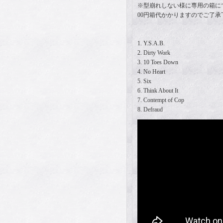
※型崩れしない様に専用の箱に
00円箱代かかりますのでご了承
1. Y.S.A.B.
2. Dirty Work
3. 10 Toes Down
4. No Heart
5. Six
6. Think About It
7. Contempt of Cop
8. Defraud