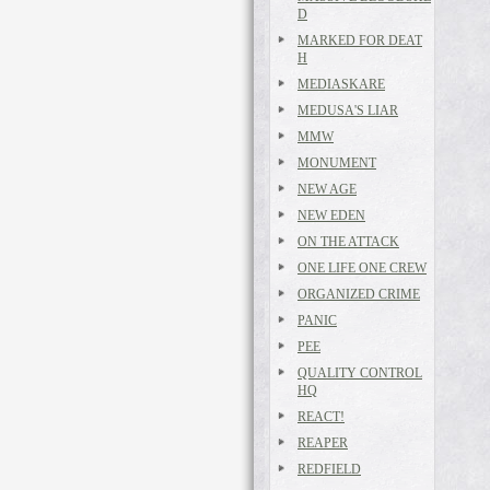
D
MARKED FOR DEAT
H
MEDIASKARE
MEDUSA'S LIAR
MMW
MONUMENT
NEW AGE
NEW EDEN
ON THE ATTACK
ONE LIFE ONE CREW
ORGANIZED CRIME
PANIC
PEE
QUALITY CONTROL
HQ
REACT!
REAPER
REDFIELD