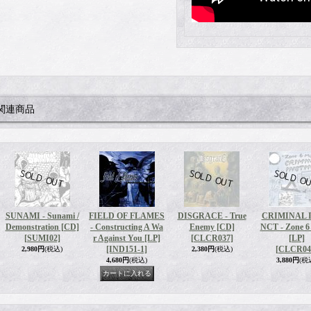
関連商品
SUNAMI - Sunami /
FIELD OF FLAMES
DISGRACE - True
CRIMINAL 
Demonstration [CD]
- Constructing A Wa
Enemy [CD]
NCT - Zone 6
[SUMI02]
r Against You [LP]
[CLCR037]
[LP]
[IND151-1]
[CLCR04
2,980円
(税込)
2,380円
(税込)
4,680円
(税込)
3,880円
(税