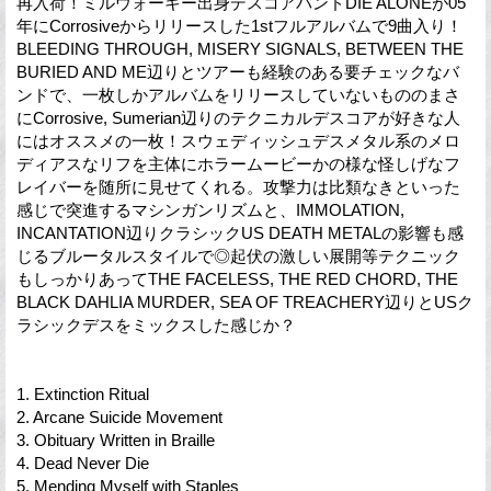
再入荷！ミルウォーキー出身デスコアバンドDIE ALONEが05
年にCorrosiveからリリースした1stフルアルバムで9曲入り！
BLEEDING THROUGH, MISERY SIGNALS, BETWEEN THE
BURIED AND ME辺りとツアーも経験のある要チェックなバ
ンドで、一枚しかアルバムをリリースしていないもののまさ
にCorrosive, Sumerian辺りのテクニカルデスコアが好きな人
にはオススメの一枚！スウェディッシュデスメタル系のメロ
ディアスなリフを主体にホラームービーかの様な怪しげなフ
レイバーを随所に見せてくれる。攻撃力は比類なきといった
感じで突進するマシンガンリズムと、IMMOLATION,
INCANTATION辺りクラシックUS DEATH METALの影響も感
じるブルータルスタイルで◎起伏の激しい展開等テクニック
もしっかりあってTHE FACELESS, THE RED CHORD, THE
BLACK DAHLIA MURDER, SEA OF TREACHERY辺りとUSク
ラシックデスをミックスした感じか？
1. Extinction Ritual
2. Arcane Suicide Movement
3. Obituary Written in Braille
4. Dead Never Die
5. Mending Myself with Staples