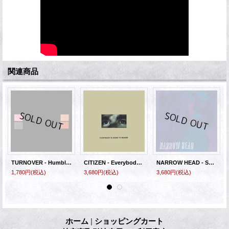
関連商品
TURNOVER - Humblest Pleasures [EP]
CITIZEN - Everybody Is Going To Heaven [LP]
NARROW HEAD - Satisfaction (Purple) [LP]
1,780円
(税込)
3,680円
(税込)
3,680円
(税込)
ホーム
|
ショッピングカート