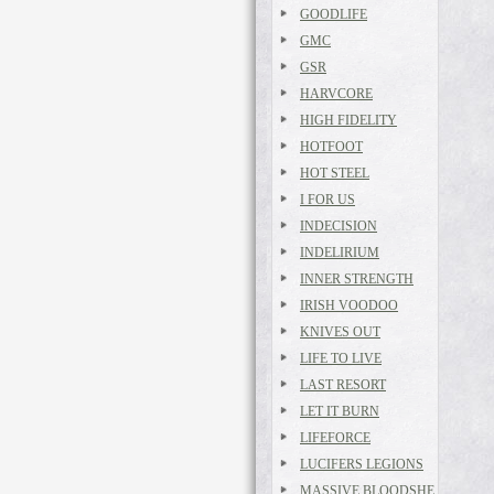
GOODLIFE
GMC
GSR
HARVCORE
HIGH FIDELITY
HOTFOOT
HOT STEEL
I FOR US
INDECISION
INDELIRIUM
INNER STRENGTH
IRISH VOODOO
KNIVES OUT
LIFE TO LIVE
LAST RESORT
LET IT BURN
LIFEFORCE
LUCIFERS LEGIONS
MASSIVE BLOODSHE