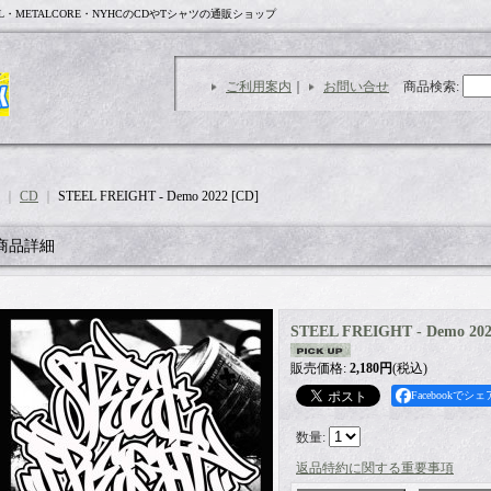
L・METALCORE・NYHCのCDやTシャツの通販ショップ
ご利用案内
｜
お問い合せ
商品検索
:
｜
CD
｜
STEEL FREIGHT - Demo 2022 [CD]
商品詳細
STEEL FREIGHT - Demo 202
販売価格
:
2,180円
(税込)
Facebookでシェ
数量
:
返品特約に関する重要事項