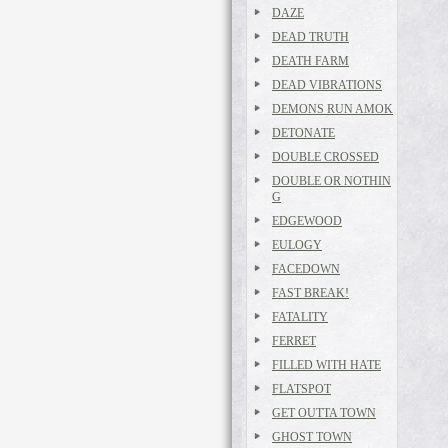
DAZE
DEAD TRUTH
DEATH FARM
DEAD VIBRATIONS
DEMONS RUN AMOK
DETONATE
DOUBLE CROSSED
DOUBLE OR NOTHIN
G
EDGEWOOD
EULOGY
FACEDOWN
FAST BREAK!
FATALITY
FERRET
FILLED WITH HATE
FLATSPOT
GET OUTTA TOWN
GHOST TOWN