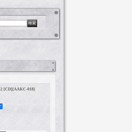
2 [CD]
[
AAKC-018
]
ア