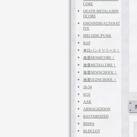
CORE
DEATH METAL/GRIN
DCORE
EMO/INDIE/ALTANAT
IVE
MELODIC/PUNK
RAP
来日バンドリリース！
激選MOSHCORE！
激選METALCORE！
激選NEWSCHOOL！
激選OLDSCHOOL！
10-54
6131
AAK
ARMAGEDDON
BASTARDIZED
BDHW
BLDCLOT