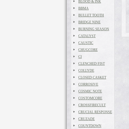
BLOOD & INK
BBMA
BULLET TOOTH
BRIDGE NINE
BURNING SEASON
CATALYST
CAUSTIC
CHUGCORE
CI
CLENCHED FIST
COLLYDE
CLOSED CASKET
CORROSIVE
COSMIC NOTE
COSTOMCORE
CROSSFIRECULT
CRUCIAL RESPONSE
CRUZADE
COUNTDOWN