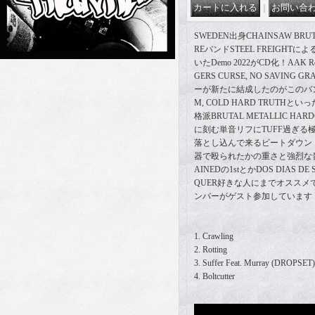
｜
SWEDEN出身CHAINSAW BRUT
REバンドSTEEL FREIGH
いたDemo 2022がCD化！AAK 
GERS CURSE, NO SAVING 
ーが新たに結成したのがこのバンド！
M, COLD HARD TRUTH
格派BRUTAL METALLIC H
に刻む単音リフにTUFF過ぎる
落とし込んで来るビートダウン
器で殴られたかの重さと強烈な音
AINEDの1stとかDOS DIAS DE 
QUER好きな人にまでオススメで
ンバーがゲスト参加しています
1. Crawling
2. Rotting
3. Suffer Feat. Murray (DROPSET)
4. Boltcutter