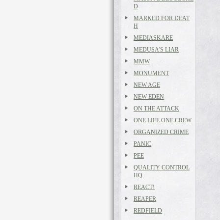
D
MARKED FOR DEAT
H
MEDIASKARE
MEDUSA'S LIAR
MMW
MONUMENT
NEW AGE
NEW EDEN
ON THE ATTACK
ONE LIFE ONE CREW
ORGANIZED CRIME
PANIC
PEE
QUALITY CONTROL
HQ
REACT!
REAPER
REDFIELD