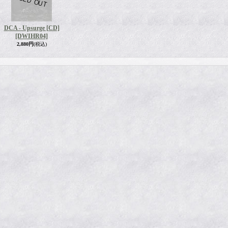
DCA - Upsurge [CD]
[DWIHR04]
2,880円
(税込)