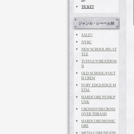
TICKET
ジャンル・レーベル別
SALE!!
NYHC
NEW SCHOOL/90's ST
YLE
TUFFGUY/BEATDOW
N
OLD SCHOOL/YOUT
H CREW
FURY EDGE/EDGE M
ETAL
HARDCORE PUNK/P
UNK
CROSSOVER/CROSS
OVER THRASH
HARDCORE/MOSHC
ORE
METALCORE/DEATH