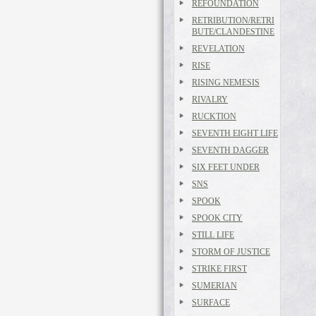
REFOUNDATION
RETRIBUTION/RETRI
BUTE/CLANDESTINE
REVELATION
RISE
RISING NEMESIS
RIVALRY
RUCKTION
SEVENTH EIGHT LIFE
SEVENTH DAGGER
SIX FEET UNDER
SNS
SPOOK
SPOOK CITY
STILL LIFE
STORM OF JUSTICE
STRIKE FIRST
SUMERIAN
SURFACE