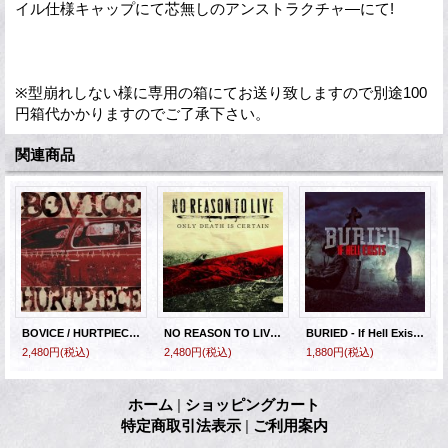
イル仕様キャップにて芯無しのアンストラクチャ―にて!
※型崩れしない様に専用の箱にてお送り致しますので別途100
円箱代かかりますのでご了承下さい。
関連商品
BOVICE / HURTPIECE - Flatline Split [CD]
NO REASON TO LIVE - Only Death is Certain [CD]
BURIED - If Hell Exists [CD]
2,480円
(税込)
2,480円
(税込)
1,880円
(税込)
ホーム
|
ショッピングカート
特定商取引法表示
|
ご利用案内