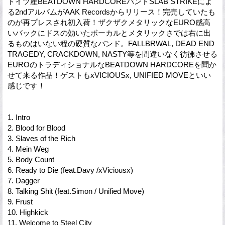
ドイツ産BEATDOWN HARDCOREバンドSLAB STRIKEによ
る2ndアルバムがAAK Recordsからリリース！完売していたも
のが再プレスされ初入荷！ザクザクメタリックなEURO感高
いバックにドスの効いたボーカルとメタリックさでは右に出
るものはいない程の硬質なバンド。FALLBRWAL, DEAD END
TRAGEDY, CRACKDOWN, NASTY等を間違いなく彷彿させる
EUROのトラディショナルなBEATDOWN HARDCOREを聞か
せて来る作品！ゲストもxVICIOUSx, UNIFIED MOVEといい
感じです！
1. Intro
2. Blood for Blood
3. Slaves of the Rich
4. Mein Weg
5. Body Count
6. Ready to Die (feat.Davy /xViciousx)
7. Dagger
8. Talking Shit (feat.Simon / Unified Move)
9. Frust
10. Highkick
11. Welcome to Steel City