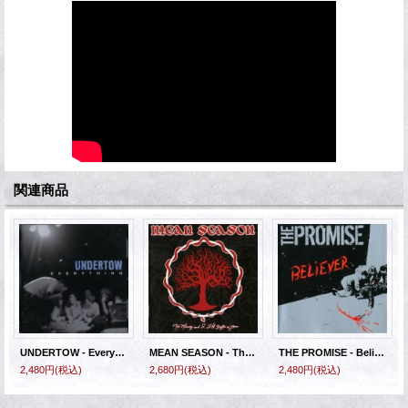
関連商品
UNDERTOW - Everything [CD]
MEAN SEASON - The Memory And I Still Suffer [CD]
THE PROMISE - Believer [CD]
2,480円
(税込)
2,680円
(税込)
2,480円
(税込)