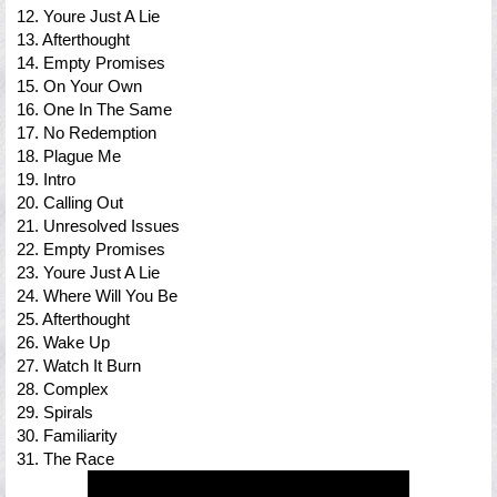
12. Youre Just A Lie
13. Afterthought
14. Empty Promises
15. On Your Own
16. One In The Same
17. No Redemption
18. Plague Me
19. Intro
20. Calling Out
21. Unresolved Issues
22. Empty Promises
23. Youre Just A Lie
24. Where Will You Be
25. Afterthought
26. Wake Up
27. Watch It Burn
28. Complex
29. Spirals
30. Familiarity
31. The Race