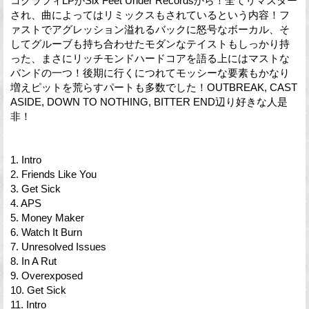
コグラフィLPがSix Feet Under Recordsから！全てリマスター
され、曲によってはリミックスもされているという内容！フ
ァストでアグレッション溢れるバックに怒号なボーカル、そ
してグルーブも持ち合わせたモダンなテイストもしっかり持
った、まさにリッチモンドハードコアを語る上にはマストな
バンドの一つ！後期に行くにつれてモッシーな要素もかなり
増えピットを荒らすパートも多数でした！OUTBREAK, CAST
ASIDE, DOWN TO NOTHING, BITTER END辺り好きな人是
非！
1. Intro
2. Friends Like You
3. Get Sick
4. APS
5. Money Maker
6. Watch It Burn
7. Unresolved Issues
8. In A Rut
9. Overexposed
10. Get Sick
11. Intro