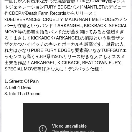
一度しか入荷出来なかった廃盤音源！UKはCoventry⁣産ネクス
トジェネレーションFURY EDGEバンドMANTLETのデビュー
作CDEPがDeath Farm Recordsからリリース！
xDELIVERANCEx, CRUELTY, MALIGNANT METHODSのメン
バーが在籍というバンド！ARKANGEL, KICKBACK, SPECIAL
MOVE等の影響を語るバンドだが蓋を開けてみると強烈すぎ
る！まさしくKICKABCK+ARKANGELの初期という単音ザク
ザクかつハイピッチのキレたボーカルも最高です。単音の入
れ方はかなりPURE FURY EDGEな要素高いなかTUFFGUYエ
ッセンスも高くR.P.P系の90'sリリース好きな人にもオススメ
出来る作品！ARKANGEL, KICKBACK, BEATDOWN FURY,
SPECIAL MOVE等好きな人に！デジパック仕様！
1. Streetz Of Pain
2. Left 4 Dead
3. Into Tha Ground