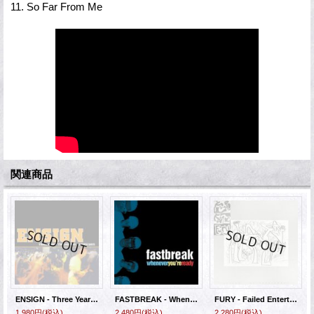
11. So Far From Me
関連商品
ENSIGN - Three Years Two Months Eleven Days [CD]
FASTBREAK - Whenever You're Ready [CD]
FURY - Failed Entertainment [CD]
1,980円
(税込)
2,480円
(税込)
2,280円
(税込)