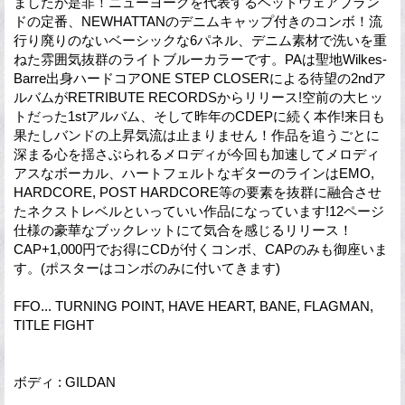
ましたが是非！ニューヨークを代表するヘッドウェアブラン
ドの定番、NEWHATTANのデニムキャップ付きのコンボ！流
行り廃りのないベーシックな6パネル、デニム素材で洗いを重
ねた雰囲気抜群のライトブルーカラーです。PAは聖地Wilkes-
Barre出身ハードコアONE STEP CLOSERによる待望の2ndア
ルバムがRETRIBUTE RECORDSからリリース!空前の大ヒッ
トだった1stアルバム、そして昨年のCDEPに続く本作!来日も
果たしバンドの上昇気流は止まりません！作品を追うごとに
深まる心を揺さぶられるメロディが今回も加速してメロディ
アスなボーカル、ハートフェルトなギターのラインはEMO,
HARDCORE, POST HARDCORE等の要素を抜群に融合させ
たネクストレベルといっていい作品になっています!12ページ
仕様の豪華なブックレットにて気合を感じるリリース！
CAP+1,000円でお得にCDが付くコンボ、CAPのみも御座いま
す。(ポスターはコンボのみに付いてきます)
FFO... TURNING POINT, HAVE HEART, BANE, FLAGMAN,
TITLE FIGHT
ボディ : GILDAN