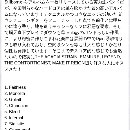
Stillbornからアルバムを一枚リリースしている実力派バンドだ
が、今回明らかなハードコアの風を吹かせた質の高いアルバ
ムになっています！テクニカルかつロウなエッジの効いたダ
ウンチューンギターをフューチャーした点でも前作とは明ら
かに違う香り。地を這うモッシーなリフに邪悪な要素、そし
て脳天直下ブレイクダウンも◎ Eulogyのバンドらしい作風
に、より緻密に作りこまれた楽曲は展開の中でDjent系叙情リ
フも取り入れており、空間系シンセ等も壮大な感じ！かなり
個性も発揮しています！そこまでデスコア的な感じでも全然
ないので確実にTHE ACACIA STRAIN, EMMURE, LEGEND,
THE CONTORTIONIST, MAKE IT REIGN辺り好きな人にオス
スメだ！
1. Faithless
2. Monolith
3. Goliath
4. Cthnonian
5. Bleed
6. Infernal
7. Statistic
8. Consumed