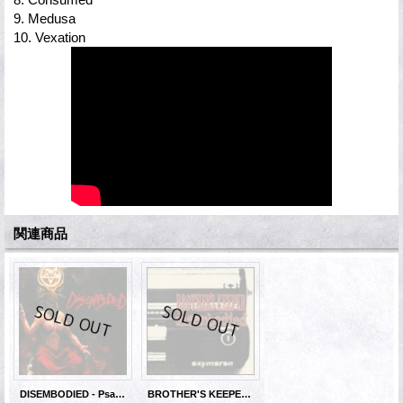
9. Medusa
10. Vexation
関連商品
DISEMBODIED - Psalms Of Sheol [CD]
BROTHER'S KEEPER / DISEMBODIED - Oxymoron Split [CD]