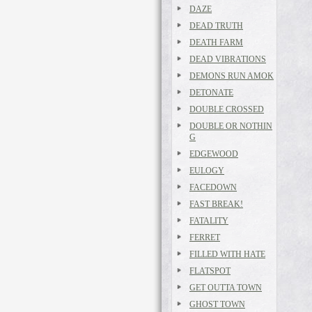
DAZE
DEAD TRUTH
DEATH FARM
DEAD VIBRATIONS
DEMONS RUN AMOK
DETONATE
DOUBLE CROSSED
DOUBLE OR NOTHIN
G
EDGEWOOD
EULOGY
FACEDOWN
FAST BREAK!
FATALITY
FERRET
FILLED WITH HATE
FLATSPOT
GET OUTTA TOWN
GHOST TOWN