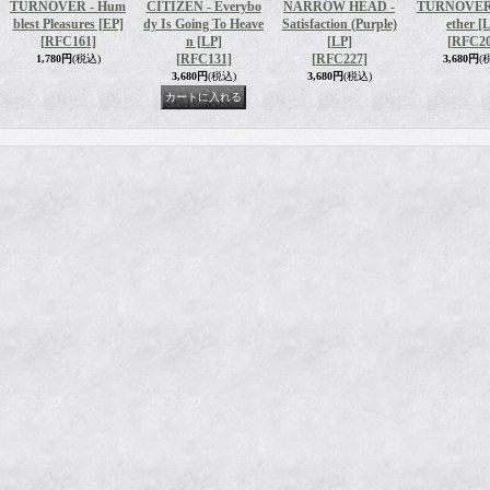
TURNOVER - Hum
CITIZEN - Everybo
NARROW HEAD -
TURNOVER -
blest Pleasures [EP]
dy Is Going To Heave
Satisfaction (Purple)
ether [
[RFC161]
n [LP]
[LP]
[RFC20
[RFC131]
[RFC227]
1,780円
(税込)
3,680円
(
3,680円
(税込)
3,680円
(税込)