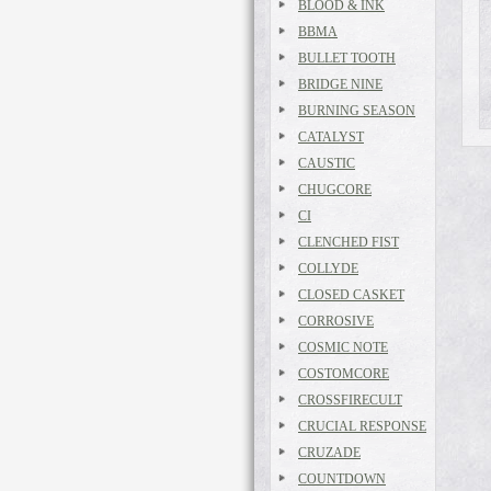
BLOOD & INK
BBMA
BULLET TOOTH
BRIDGE NINE
BURNING SEASON
CATALYST
CAUSTIC
CHUGCORE
CI
CLENCHED FIST
COLLYDE
CLOSED CASKET
CORROSIVE
COSMIC NOTE
COSTOMCORE
CROSSFIRECULT
CRUCIAL RESPONSE
CRUZADE
COUNTDOWN