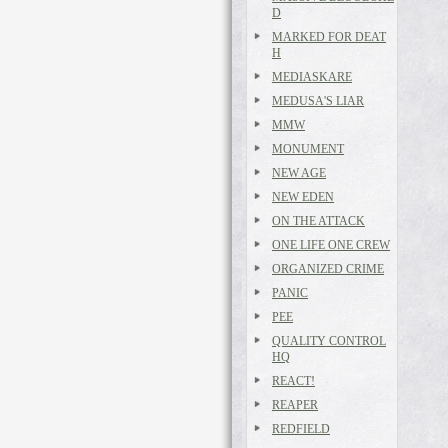
D
MARKED FOR DEAT
H
MEDIASKARE
MEDUSA'S LIAR
MMW
MONUMENT
NEW AGE
NEW EDEN
ON THE ATTACK
ONE LIFE ONE CREW
ORGANIZED CRIME
PANIC
PEE
QUALITY CONTROL
HQ
REACT!
REAPER
REDFIELD