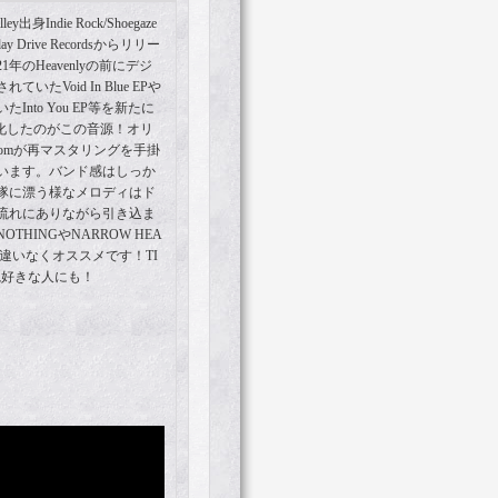
y出身Indie Rock/Shoegaze
Drive Recordsからリリー
のHeavenlyの前にデジ
たVoid In Blue EPや
nto You EP等を新たに
P化したのがこの音源！オリ
 Odomが再マスタリングを手掛
います。バンド感はしっか
隊に漂う様なメロディはド
流れにありながら引き込ま
HINGやNARROW HEA
間違いなくオススメです！TI
世界観好きな人にも！