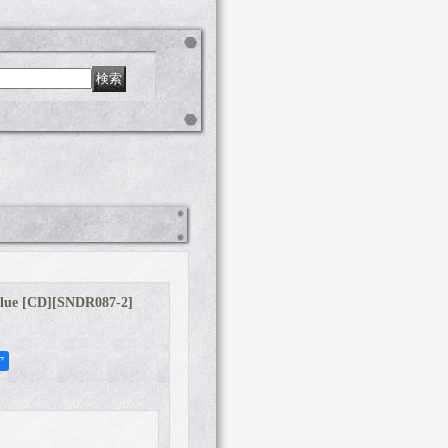
lue [CD]
[
SNDR087-2
]
ア