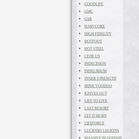
GOODLIFE
GMC
GSR
HARVCORE
HIGH FIDELITY
HOTFOOT
HOT STEEL
I FOR US
INDECISION
INDELIRIUM
INNER STRENGTH
IRISH VOODOO
KNIVES OUT
LIFE TO LIVE
LAST RESORT
LET IT BURN
LIFEFORCE
LUCIFERS LEGIONS
MASSIVE BLOODSHE