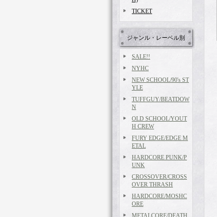
TICKET
ジャンル・レーベル別
SALE!!
NYHC
NEW SCHOOL/90's ST
YLE
TUFFGUY/BEATDOW
N
OLD SCHOOL/YOUT
H CREW
FURY EDGE/EDGE M
ETAL
HARDCORE PUNK/P
UNK
CROSSOVER/CROSS
OVER THRASH
HARDCORE/MOSHC
ORE
METALCORE/DEATH