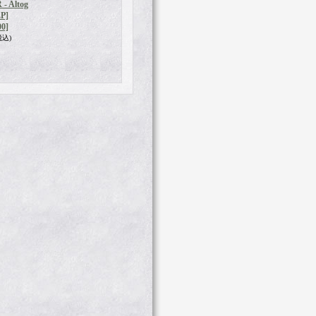
 Altog
LP]
0]
税込)