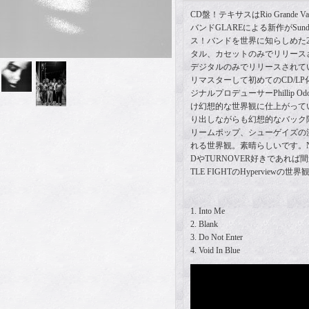
CD盤！テキサスはRio Grande Valle
バンドGLAREによる新作がSunday 
ス！バンドを世界に知らしめた21年
タル、カセットのみでリリースされてい
デジタルのみでリリースされていたI
リマスターして初めてのCD/L
ジナルプロデューサーPhillip
け幻想的な世界観に仕上がって
り出しながらも幻想的なバック
リームポップ、シューゲイズの
れる世界観。素晴らしいです。NOT
DやTURNOVER好きであれば
TLE FIGHTのHyperviewの
1. Into Me
2. Blank
3. Do Not Enter
4. Void In Blue