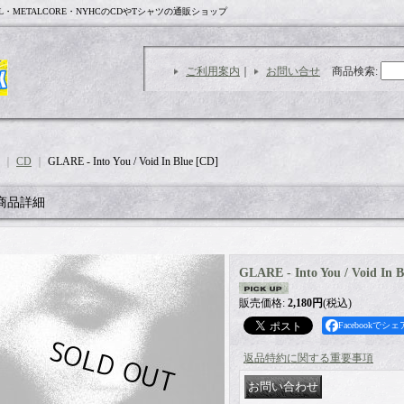
L・METALCORE・NYHCのCDやTシャツの通販ショップ
ご利用案内
｜
お問い合せ
商品検索
:
｜
CD
｜
GLARE - Into You / Void In Blue [CD]
商品詳細
GLARE - Into You / Void In B
販売価格
:
2,180円
(税込)
Facebookでシェ
返品特約に関する重要事項