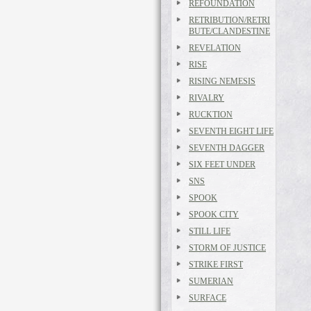
REFOUNDATION
RETRIBUTION/RETRI
BUTE/CLANDESTINE
REVELATION
RISE
RISING NEMESIS
RIVALRY
RUCKTION
SEVENTH EIGHT LIFE
SEVENTH DAGGER
SIX FEET UNDER
SNS
SPOOK
SPOOK CITY
STILL LIFE
STORM OF JUSTICE
STRIKE FIRST
SUMERIAN
SURFACE