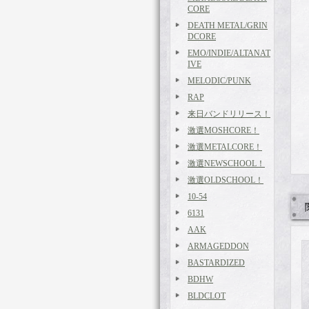
CORE
DEATH METAL/GRIN
DCORE
EMO/INDIE/ALTANAT
IVE
MELODIC/PUNK
RAP
来日バンドリリース！
激選MOSHCORE！
激選METALCORE！
激選NEWSCHOOL！
激選OLDSCHOOL！
10-54
6131
AAK
ARMAGEDDON
BASTARDIZED
BDHW
BLDCLOT