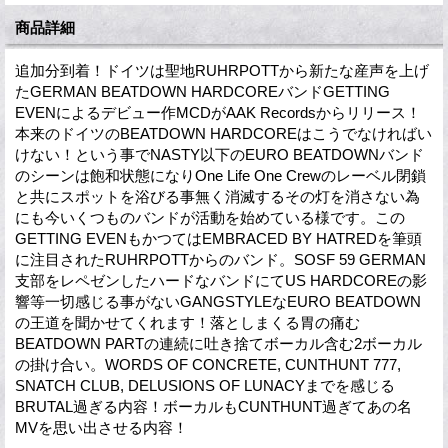
商品詳細
追加分到着！ドイツは聖地RUHRPOTTから新たな産声を上げ
たGERMAN BEATDOWN HARDCOREバンドGETTING
EVENによるデビュー作MCDがAAK Recordsからリリース！
本来のドイツのBEATDOWN HARDCOREはこうでなければい
けない！という事でNASTY以下のEURO BEATDOWNバンド
のシーンは飽和状態になりOne Life One Crewのレーベル閉鎖
と共にスポットを浴びる事無く消滅するその灯を消さない為
にも今いくつものバンドが活動を始めている様です。この
GETTING EVENもかつてはEMBRACED BY HATREDを筆頭
に注目されたRUHRPOTTからのバンド。SOSF 59 GERMAN
支部をレペゼンしたハードなバンドにてUS HARDCOREの影
響等一切感じる事がないGANGSTYLEなEURO BEATDOWN
の王道を聞かせてくれます！落としまくる胃の痛む
BEATDOWN PARTの連続に吐き捨てボーカル含む2ボーカル
の掛け合い。WORDS OF CONCRETE, CUNTHUNT 777,
SNATCH CLUB, DELUSIONS OF LUNACYまでを感じる
BRUTAL過ぎる内容！ボーカルもCUNTHUNT過ぎてあの名
MVを思い出させる内容！