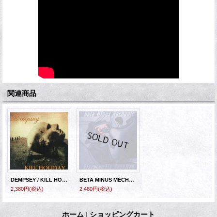
関連商品
DEMPSEY / KILL HOLIDAY - Split [CD]
BETA MINUS MECHANIC - Disassembly Required [CD]
2,380円
(税込)
2,480円
(税込)
ホーム
|
ショッピングカート