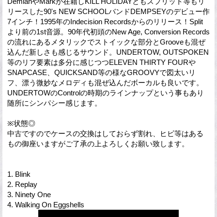
DemianやMarkが在籍しKILL HOLIDAYともスプリット等もリ
リースした90's NEW SCHOOLバンドDEMPSEYのデビュー作
7インチ！1995年のIndecision Recordsからのリリース！Split
より前の1st音源。90年代初頭のNew Age, Conversion Records
の流れにあるメタリックでストイックな部分とGrooveも混ぜ
込んだ新しさも感じるサウンド。UNDERTOW, OUTSPOKEN
等のリフ要素は多分に感じつつELEVEN THIRTY FOURや
SNAPCASE、QUICKSAND等の様なGROOVYで図太いリ
フ、漂う微妙なメロディも混ぜ込んだボーカルも良いです。
UNDERTOWのControlの時期のラインナップという事もあり
随所にシンパシー感じます。
※状態◎
中古ですのでケースの交換はしておらず割れ、ヒビ等はある
もの御座いますがご了承の上よろしくお願い致します。
1. Blink
2. Replay
3. Ninety One
4. Walking On Eggshells