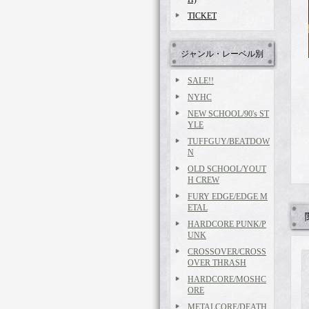
TICKET
ジャンル・レーベル別
SALE!!
NYHC
NEW SCHOOL/90's ST
YLE
TUFFGUY/BEATDOW
N
OLD SCHOOL/YOUT
H CREW
FURY EDGE/EDGE M
ETAL
HARDCORE PUNK/P
UNK
CROSSOVER/CROSS
OVER THRASH
HARDCORE/MOSHC
ORE
METALCORE/DEATH