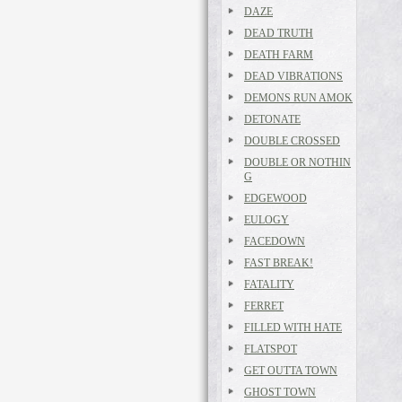
DAZE
DEAD TRUTH
DEATH FARM
DEAD VIBRATIONS
DEMONS RUN AMOK
DETONATE
DOUBLE CROSSED
DOUBLE OR NOTHIN
G
EDGEWOOD
EULOGY
FACEDOWN
FAST BREAK!
FATALITY
FERRET
FILLED WITH HATE
FLATSPOT
GET OUTTA TOWN
GHOST TOWN