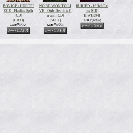
BOVICE / HURTPI
NO REASON TO LI
BURIED - If Hell Exi
ECE - Flatline Split
VE - Only Death is C
sts [CD]
[CD]
ertain [CD]
[FWH094]
[UR33]
[SELF]
1,880円
(税込)
2,480円
(税込)
2,480円
(税込)