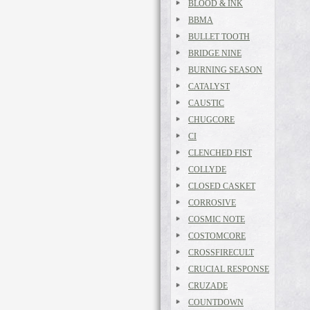
BLOOD & INK
BBMA
BULLET TOOTH
BRIDGE NINE
BURNING SEASON
CATALYST
CAUSTIC
CHUGCORE
CI
CLENCHED FIST
COLLYDE
CLOSED CASKET
CORROSIVE
COSMIC NOTE
COSTOMCORE
CROSSFIRECULT
CRUCIAL RESPONSE
CRUZADE
COUNTDOWN