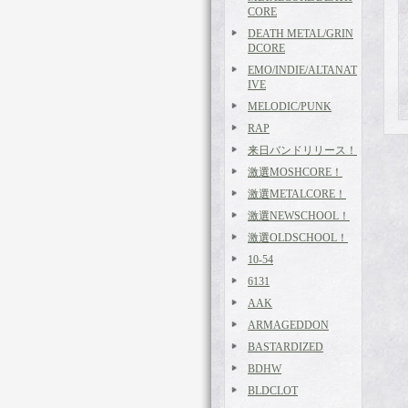
CORE
DEATH METAL/GRIN
DCORE
EMO/INDIE/ALTANAT
IVE
MELODIC/PUNK
RAP
来日バンドリリース！
激選MOSHCORE！
激選METALCORE！
激選NEWSCHOOL！
激選OLDSCHOOL！
10-54
6131
AAK
ARMAGEDDON
BASTARDIZED
BDHW
BLDCLOT