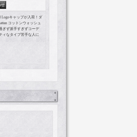
hied Logoキャップが入荷！ダ
ttan コットンウォッシュ
味過ぎず派手すぎずコーデ
ティなタイプ苦手な人に