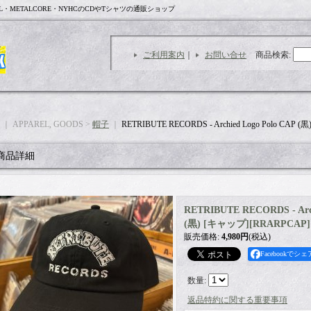
L・METALCORE・NYHCのCDやTシャツの通販ショップ
ご利用案内
｜
お問い合せ
商品検索
:
｜ APPAREL, GOODS >
帽子
｜
RETRIBUTE RECORDS - Archied Logo Polo CAP 
商品詳細
RETRIBUTE RECORDS - Arch
(黒) [キャップ]
[
RRARPCAP
]
販売価格
:
4,980円
(税込)
Facebookでシェ
数量
:
返品特約に関する重要事項