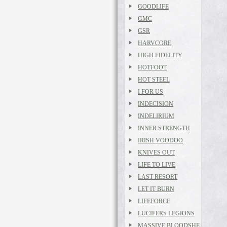
GOODLIFE
GMC
GSR
HARVCORE
HIGH FIDELITY
HOTFOOT
HOT STEEL
I FOR US
INDECISION
INDELIRIUM
INNER STRENGTH
IRISH VOODOO
KNIVES OUT
LIFE TO LIVE
LAST RESORT
LET IT BURN
LIFEFORCE
LUCIFERS LEGIONS
MASSIVE BLOODSHE