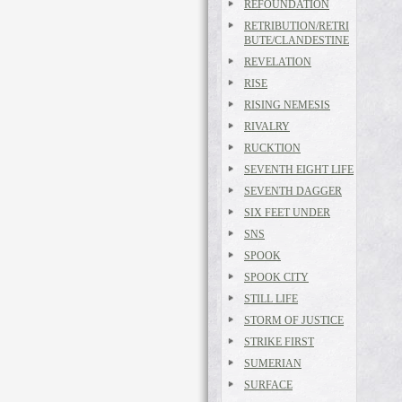
REFOUNDATION
RETRIBUTION/RETRI
BUTE/CLANDESTINE
REVELATION
RISE
RISING NEMESIS
RIVALRY
RUCKTION
SEVENTH EIGHT LIFE
SEVENTH DAGGER
SIX FEET UNDER
SNS
SPOOK
SPOOK CITY
STILL LIFE
STORM OF JUSTICE
STRIKE FIRST
SUMERIAN
SURFACE