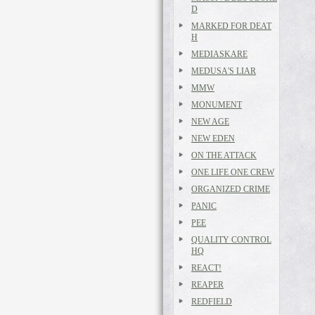
D
MARKED FOR DEAT
H
MEDIASKARE
MEDUSA'S LIAR
MMW
MONUMENT
NEW AGE
NEW EDEN
ON THE ATTACK
ONE LIFE ONE CREW
ORGANIZED CRIME
PANIC
PEE
QUALITY CONTROL
HQ
REACT!
REAPER
REDFIELD