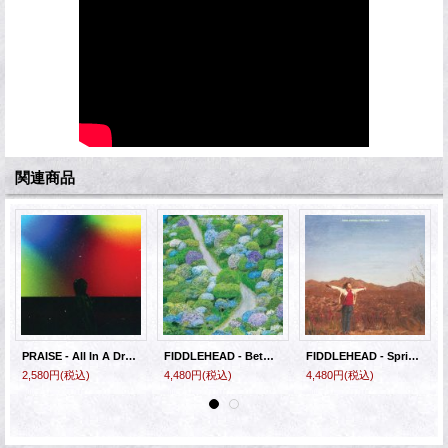
関連商品
PRAISE - All In A Dream [CD]
FIDDLEHEAD - Between the Richness [LP]
FIDDLEHEAD - Springtime And Blind (Clear Pink) [LP]
2,580円
(税込)
4,480円
(税込)
4,480円
(税込)