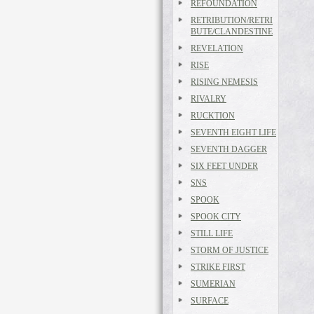
REFOUNDATION
RETRIBUTION/RETRI
BUTE/CLANDESTINE
REVELATION
RISE
RISING NEMESIS
RIVALRY
RUCKTION
SEVENTH EIGHT LIFE
SEVENTH DAGGER
SIX FEET UNDER
SNS
SPOOK
SPOOK CITY
STILL LIFE
STORM OF JUSTICE
STRIKE FIRST
SUMERIAN
SURFACE