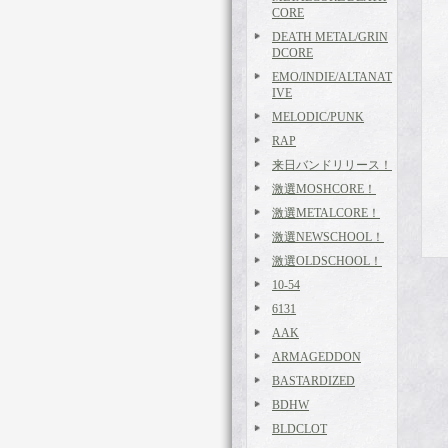
CORE
DEATH METAL/GRIN
DCORE
EMO/INDIE/ALTANAT
IVE
MELODIC/PUNK
RAP
来日バンドリリース！
激選MOSHCORE！
激選METALCORE！
激選NEWSCHOOL！
激選OLDSCHOOL！
10-54
6131
AAK
ARMAGEDDON
BASTARDIZED
BDHW
BLDCLOT