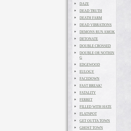
DAZE
DEAD TRUTH
DEATH FARM
DEAD VIBRATIONS
DEMONS RUN AMOK
DETONATE
DOUBLE CROSSED
DOUBLE OR NOTHIN
G
EDGEWOOD
EULOGY
FACEDOWN
FAST BREAK!
FATALITY
FERRET
FILLED WITH HATE
FLATSPOT
GET OUTTA TOWN
GHOST TOWN