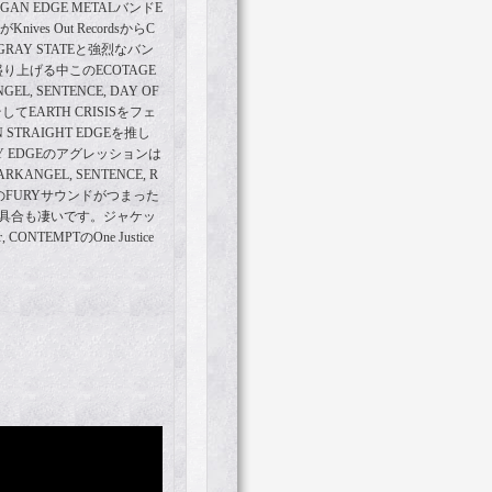
GAN EDGE METALバンドE
ves Out RecordsからC
 GRAY STATEと強烈なバン
盛り上げる中このECOTAGE
 SENTENCE, DAY OF
xそしてEARTH CRISISをフェ
TRAIGHT EDGEを推し
 EDGEのアグレッションは
GEL, SENTENCE, R
粋のFURYサウンドがつまった
絶叫具合も凄いです。ジャケッ
, CONTEMPTのOne Justice