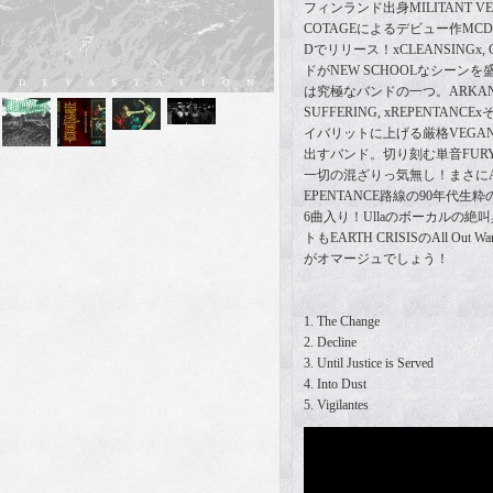
フィンランド出身MILITANT VE
COTAGEによるデビュー作MCDがKni
Dでリリース！xCLEANSINGx,
ドがNEW SCHOOLなシーンを
は究極なバンドの一つ。ARKANGEL,
SUFFERING, xREPENTANCE
イバリットに上げる厳格VEGAN S
出すバンド。切り刻む単音FURY
一切の混ざりっ気無し！まさにARKAN
EPENTANCE路線の90年代生
6曲入り！Ullaのボーカルの
トもEARTH CRISISのAll Out War
がオマージュでしょう！
1. The Change
2. Decline
3. Until Justice is Served
4. Into Dust
5. Vigilantes