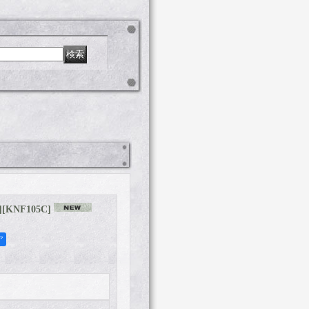
]
[
KNF105C
]
ア