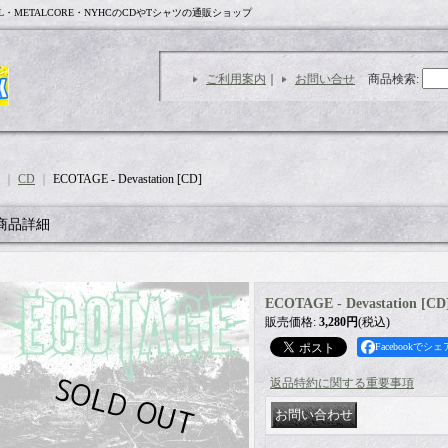
L・METALCORE・NYHCのCDやTシャツの通販ショップ
ご利用案内
｜
お問い合せ
商品検索
:
｜
CD
｜
ECOTAGE - Devastation [CD]
商品詳細
ECOTAGE - Devastation [CD
販売価格
:
3,280円
(税込)
Facebookでシェ
返品特約に関する重要事項