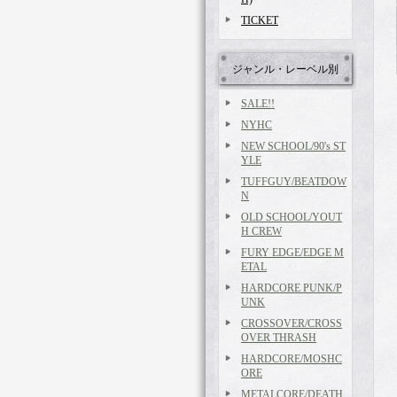
TICKET
ジャンル・レーベル別
SALE!!
NYHC
NEW SCHOOL/90's ST
YLE
TUFFGUY/BEATDOW
N
OLD SCHOOL/YOUT
H CREW
FURY EDGE/EDGE M
ETAL
HARDCORE PUNK/P
UNK
CROSSOVER/CROSS
OVER THRASH
HARDCORE/MOSHC
ORE
METALCORE/DEATH