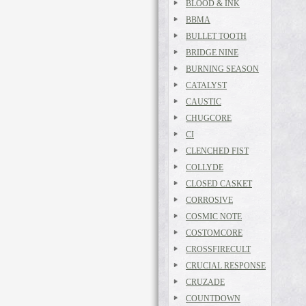
BLOOD & INK
BBMA
BULLET TOOTH
BRIDGE NINE
BURNING SEASON
CATALYST
CAUSTIC
CHUGCORE
CI
CLENCHED FIST
COLLYDE
CLOSED CASKET
CORROSIVE
COSMIC NOTE
COSTOMCORE
CROSSFIRECULT
CRUCIAL RESPONSE
CRUZADE
COUNTDOWN