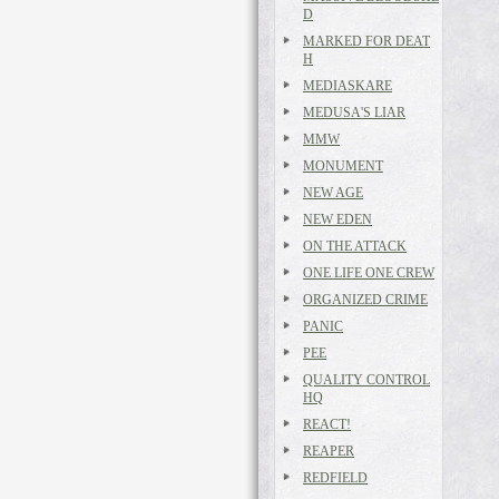
D
MARKED FOR DEAT
H
MEDIASKARE
MEDUSA'S LIAR
MMW
MONUMENT
NEW AGE
NEW EDEN
ON THE ATTACK
ONE LIFE ONE CREW
ORGANIZED CRIME
PANIC
PEE
QUALITY CONTROL
HQ
REACT!
REAPER
REDFIELD