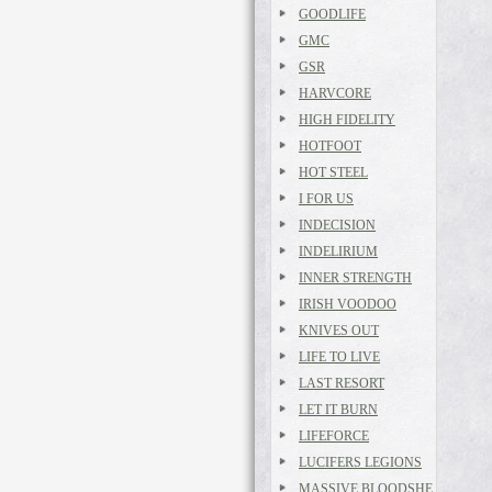
GOODLIFE
GMC
GSR
HARVCORE
HIGH FIDELITY
HOTFOOT
HOT STEEL
I FOR US
INDECISION
INDELIRIUM
INNER STRENGTH
IRISH VOODOO
KNIVES OUT
LIFE TO LIVE
LAST RESORT
LET IT BURN
LIFEFORCE
LUCIFERS LEGIONS
MASSIVE BLOODSHE