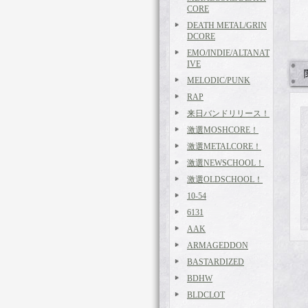
CORE
DEATH METAL/GRIN
DCORE
EMO/INDIE/ALTANAT
IVE
MELODIC/PUNK
RAP
来日バンドリリース！
激選MOSHCORE！
激選METALCORE！
激選NEWSCHOOL！
激選OLDSCHOOL！
10-54
6131
AAK
ARMAGEDDON
BASTARDIZED
BDHW
BLDCLOT