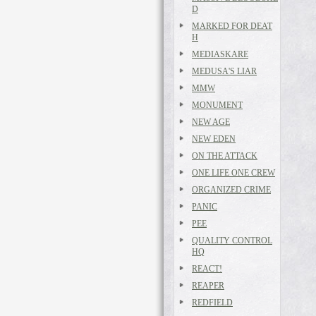
D
MARKED FOR DEAT
H
MEDIASKARE
MEDUSA'S LIAR
MMW
MONUMENT
NEW AGE
NEW EDEN
ON THE ATTACK
ONE LIFE ONE CREW
ORGANIZED CRIME
PANIC
PEE
QUALITY CONTROL
HQ
REACT!
REAPER
REDFIELD