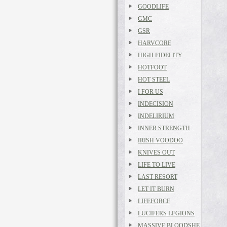
GOODLIFE
GMC
GSR
HARVCORE
HIGH FIDELITY
HOTFOOT
HOT STEEL
I FOR US
INDECISION
INDELIRIUM
INNER STRENGTH
IRISH VOODOO
KNIVES OUT
LIFE TO LIVE
LAST RESORT
LET IT BURN
LIFEFORCE
LUCIFERS LEGIONS
MASSIVE BLOODSHE