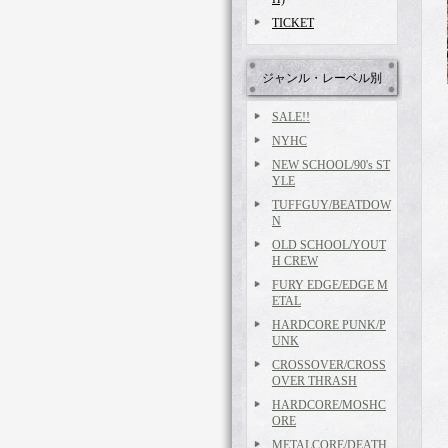
TICKET
ジャンル・レーベル別
SALE!!
NYHC
NEW SCHOOL/90's ST
YLE
TUFFGUY/BEATDOW
N
OLD SCHOOL/YOUT
H CREW
FURY EDGE/EDGE M
ETAL
HARDCORE PUNK/P
UNK
CROSSOVER/CROSS
OVER THRASH
HARDCORE/MOSHC
ORE
METALCORE/DEATH