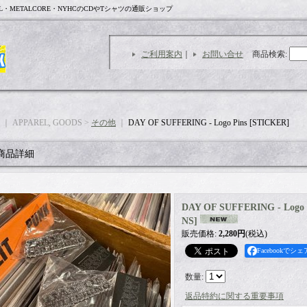
L・METALCORE・NYHCのCDやTシャツの通販ショップ
ご利用案内
｜
お問い合せ
商品検索
:
｜ APPAREL, GOODS >
その他
｜
DAY OF SUFFERING - Logo Pins [STICKER]
商品詳細
DAY OF SUFFERING - Logo 
NS
]
販売価格
:
2,280円
(税込)
Facebookでシェ
数量
:
返品特約に関する重要事項