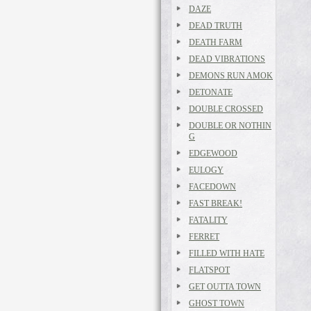
DAZE
DEAD TRUTH
DEATH FARM
DEAD VIBRATIONS
DEMONS RUN AMOK
DETONATE
DOUBLE CROSSED
DOUBLE OR NOTHIN
G
EDGEWOOD
EULOGY
FACEDOWN
FAST BREAK!
FATALITY
FERRET
FILLED WITH HATE
FLATSPOT
GET OUTTA TOWN
GHOST TOWN