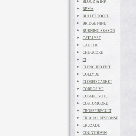
BLOOD & INK
BBMA
BULLET TOOTH
BRIDGE NINE
BURNING SEASON
CATALYST
CAUSTIC
CHUGCORE
CI
CLENCHED FIST
COLLYDE
CLOSED CASKET
CORROSIVE
COSMIC NOTE
COSTOMCORE
CROSSFIRECULT
CRUCIAL RESPONSE
CRUZADE
COUNTDOWN