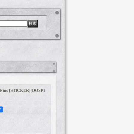
Pins [STICKER]
[
DOSPI
ア