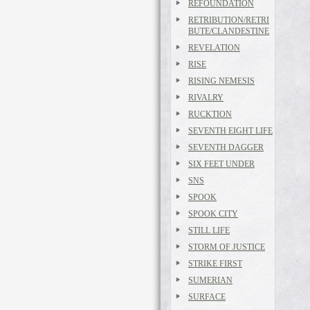
REFOUNDATION
RETRIBUTION/RETRI
BUTE/CLANDESTINE
REVELATION
RISE
RISING NEMESIS
RIVALRY
RUCKTION
SEVENTH EIGHT LIFE
SEVENTH DAGGER
SIX FEET UNDER
SNS
SPOOK
SPOOK CITY
STILL LIFE
STORM OF JUSTICE
STRIKE FIRST
SUMERIAN
SURFACE