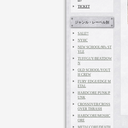
TICKET
ジャンル・レーベル別
SALE!!
NYHC
NEW SCHOOL/90's ST
YLE
TUFFGUY/BEATDOW
N
OLD SCHOOL/YOUT
H CREW
FURY EDGE/EDGE M
ETAL
HARDCORE PUNK/P
UNK
CROSSOVER/CROSS
OVER THRASH
HARDCORE/MOSHC
ORE
METALCORE/DEATH