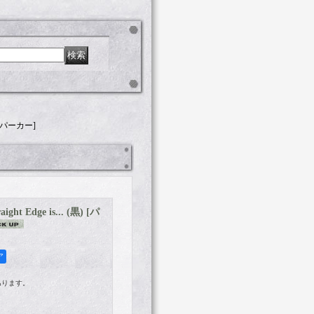
黒) [パーカー]
ght Edge is... (黒) [パ
ア
あります。