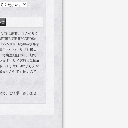
L+な方は是非。再入荷リク
RIBUTE RECORDSの
S STITCHの10ozプルオ
厚手の生地、リブも極太
ーで裏生地はパイル地で
す！サイズ感はGildan
ますがGildanより丈が
締まりがとても良いので
ので、ご了承下さいませ