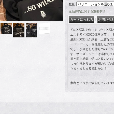
数量
:
返品特約に関する重要事項
｜
初のXXXLを作りました！XX
エスト多くHOODIE再入荷！ RET
最新HOODIEが到着！上質なCROS
ーバーパーカーを仕様したので
でしっかりとした作りのパーカ
す。サイズチャートは添付していま
等と同じ感覚で選ぶと良いとおもい
しっかりありますが裾のリブの
うまくまとまる感じかと！
参考という形で表記しています