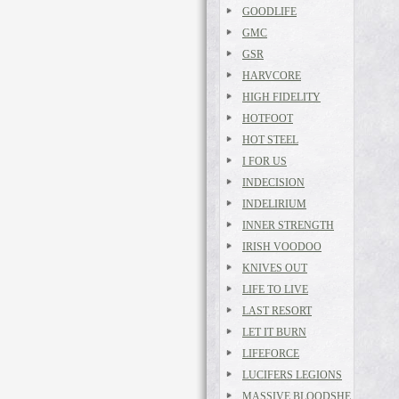
GOODLIFE
GMC
GSR
HARVCORE
HIGH FIDELITY
HOTFOOT
HOT STEEL
I FOR US
INDECISION
INDELIRIUM
INNER STRENGTH
IRISH VOODOO
KNIVES OUT
LIFE TO LIVE
LAST RESORT
LET IT BURN
LIFEFORCE
LUCIFERS LEGIONS
MASSIVE BLOODSHE