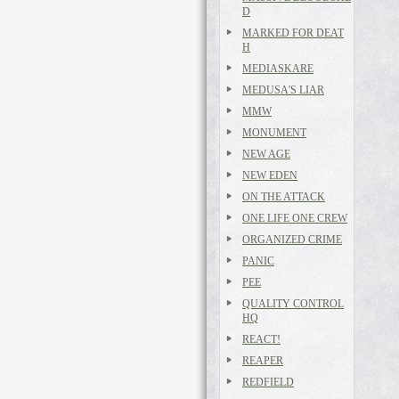
D
MARKED FOR DEAT
H
MEDIASKARE
MEDUSA'S LIAR
MMW
MONUMENT
NEW AGE
NEW EDEN
ON THE ATTACK
ONE LIFE ONE CREW
ORGANIZED CRIME
PANIC
PEE
QUALITY CONTROL
HQ
REACT!
REAPER
REDFIELD