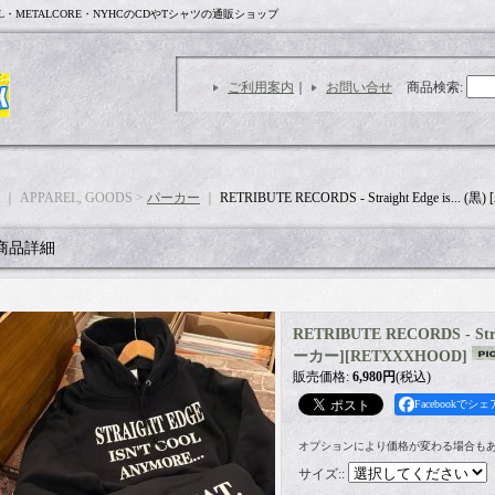
L・METALCORE・NYHCのCDやTシャツの通販ショップ
ご利用案内
｜
お問い合せ
商品検索
:
｜ APPAREL, GOODS >
パーカー
｜
RETRIBUTE RECORDS - Straight Edge is... (
商品詳細
RETRIBUTE RECORDS - Strai
ーカー]
[
RETXXXHOOD
]
販売価格
:
6,980円
(税込)
Facebookでシェ
オプションにより価格が変わる場合も
サイズ:
: