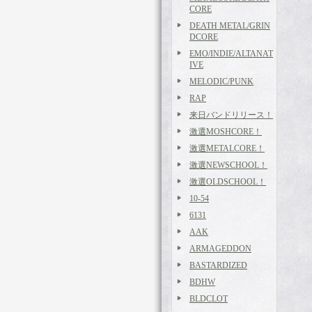
CORE
DEATH METAL/GRIN
DCORE
EMO/INDIE/ALTANAT
IVE
MELODIC/PUNK
RAP
来日バンドリリース！
激選MOSHCORE！
激選METALCORE！
激選NEWSCHOOL！
激選OLDSCHOOL！
10-54
6131
AAK
ARMAGEDDON
BASTARDIZED
BDHW
BLDCLOT