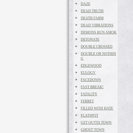
DAZE
DEAD TRUTH
DEATH FARM
DEAD VIBRATIONS
DEMONS RUN AMOK
DETONATE
DOUBLE CROSSED
DOUBLE OR NOTHIN
G
EDGEWOOD
EULOGY
FACEDOWN
FAST BREAK!
FATALITY
FERRET
FILLED WITH HATE
FLATSPOT
GET OUTTA TOWN
GHOST TOWN