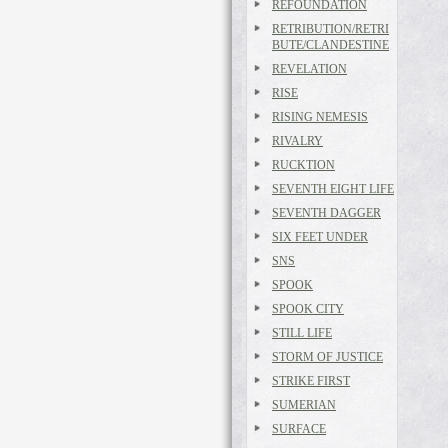
REFOUNDATION
RETRIBUTION/RETRI
BUTE/CLANDESTINE
REVELATION
RISE
RISING NEMESIS
RIVALRY
RUCKTION
SEVENTH EIGHT LIFE
SEVENTH DAGGER
SIX FEET UNDER
SNS
SPOOK
SPOOK CITY
STILL LIFE
STORM OF JUSTICE
STRIKE FIRST
SUMERIAN
SURFACE