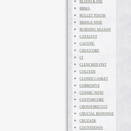
BLOOD & INK
BBMA
BULLET TOOTH
BRIDGE NINE
BURNING SEASON
CATALYST
CAUSTIC
CHUGCORE
CI
CLENCHED FIST
COLLYDE
CLOSED CASKET
CORROSIVE
COSMIC NOTE
COSTOMCORE
CROSSFIRECULT
CRUCIAL RESPONSE
CRUZADE
COUNTDOWN