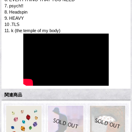
7. psych!!
8. Headspin
9. HEAVY
10 .TLS
11. k (the temple of my body)
関連商品