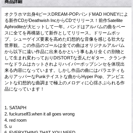
商品詳細
オクラホマ出身4ピースDREAM-POPバンドMAD HONEYによ
る新作CDがDeathwish IncからCDでリリース！前作Satellite
Aphroditeが大ヒットして一年。バンドはアルバムの曲をベー
スに全てを再構築して新作としてリリース。ドリームポッ
プ、シューゲイズ要素を高めた幻想的な音像を感じる壮大な
世界観。この作品のゴールは全ての曲はオリジナルアルバム
から以下に遠い作品に出来るかという事もあり全くの別物と
して生まれ変わっておりDISTORTな歪んだギター、クランチ
ーなドラムはカットされよりハイパーポップシンセを体現出
来る内容になっています。しかし作品の曲にはバラエティも
ありアッパーなPunkテイストな曲からHyper Pop、アンビエ
ントな幻想的な曲調まで極上のメロディに心揺さぶられる作
品になっています！
1. SATAPH
2. fuckurself3.when it all goes wrong
4. red room
5. u
6. EVERYTHING THAT YOU NEED