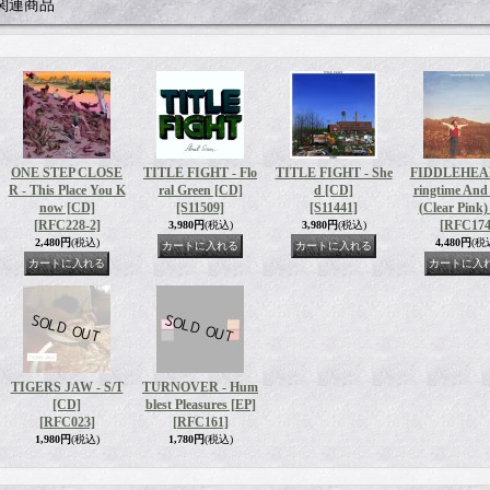
関連商品
ONE STEP CLOSE
TITLE FIGHT - Flo
TITLE FIGHT - She
FIDDLEHEAD
R - This Place You K
ral Green [CD]
d [CD]
ringtime And
now [CD]
[S11509]
[S11441]
(Clear Pink)
[RFC228-2]
[RFC174
3,980円
(税込)
3,980円
(税込)
2,480円
(税込)
4,480円
(税
TIGERS JAW - S/T
TURNOVER - Hum
[CD]
blest Pleasures [EP]
[RFC023]
[RFC161]
1,980円
(税込)
1,780円
(税込)