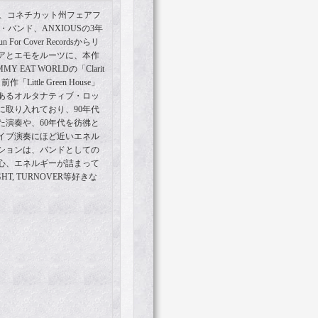
カ、コネチカット州フェアフ
バンド、ANXIOUSの3年
r Cover Recordsからリ
アとエモをルーツに、本作
IMMY EAT WORLDの「Clarit
ttle Green House」
あるオルタナティブ・ロッ
に取り入れており、90年代
た演奏や、60年代を彷彿と
イブ演奏にほど近いエネル
ションは、バンドとしての
心、エネルギーが詰まって
IGHT, TURNOVER等好きな