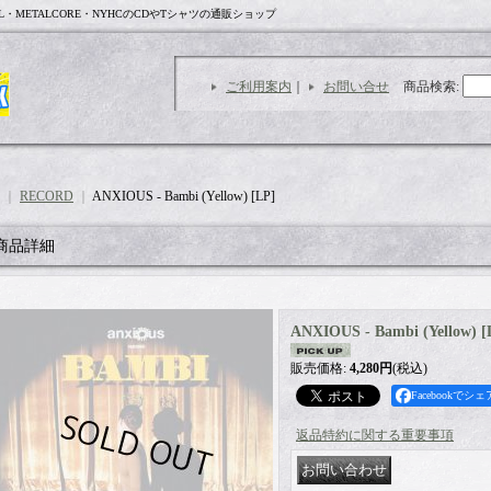
L・METALCORE・NYHCのCDやTシャツの通販ショップ
ご利用案内
｜
お問い合せ
商品検索
:
｜
RECORD
｜
ANXIOUS - Bambi (Yellow) [LP]
商品詳細
ANXIOUS - Bambi (Yellow) [
販売価格
:
4,280円
(税込)
Facebookでシェ
返品特約に関する重要事項