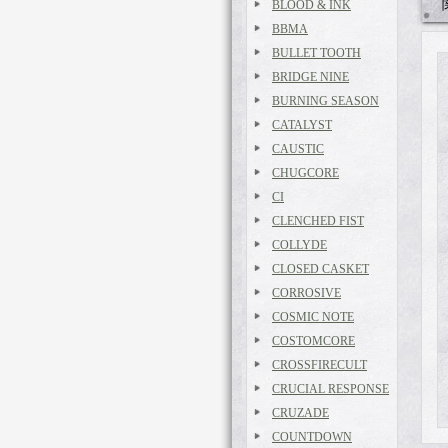
BLOOD & INK
BBMA
BULLET TOOTH
BRIDGE NINE
BURNING SEASON
CATALYST
CAUSTIC
CHUGCORE
CI
CLENCHED FIST
COLLYDE
CLOSED CASKET
CORROSIVE
COSMIC NOTE
COSTOMCORE
CROSSFIRECULT
CRUCIAL RESPONSE
CRUZADE
COUNTDOWN