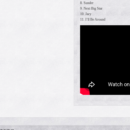
8. Sunder
9. Next Big Star
10. Jacy
11. I’ll Be Around