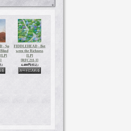
 - Sp
FIDDLEHEAD - Bet
 Blind
ween the Richness
 [LP]
[LP]
]
[RFC211-1]
込)
4,480円
(税込)