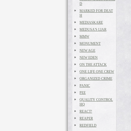
D
MARKED FOR DEAT
H
MEDIASKARE
MEDUSA'S LIAR
MMW
MONUMENT
NEW AGE
NEW EDEN
ON THE ATTACK
ONE LIFE ONE CREW
ORGANIZED CRIME
PANIC
PEE
QUALITY CONTROL
HQ
REACT!
REAPER
REDFIELD