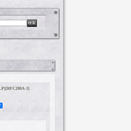
LP]
[
RFC280A-1
]
ア