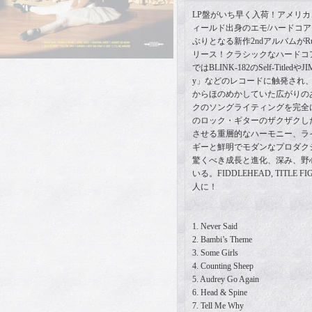
LP盤がいち早く入荷！アメリ
ィールド出身のエモ/ハードコア・
ぶりとなる新作2ndアルバムがRun Fo
リース！クラシックなハードコ
ではBLINK-182のSelf-TitledやJ
y」などのレコードに触発され、前作「Li
からほのめかしていた広がりの
クのソングライティングを完全
のロック・ギターのザクザクし
させる重層的なハーモニー、ラ
ギーと鮮明でモダンなプロダク
驚くべき成長と進化、深み、野
いる。FIDDLEHEAD, TITLE F
人に！
1. Never Said
2. Bambi’s Theme
3. Some Girls
4. Counting Sheep
5. Audrey Go Again
6. Head & Spine
7. Tell Me Why