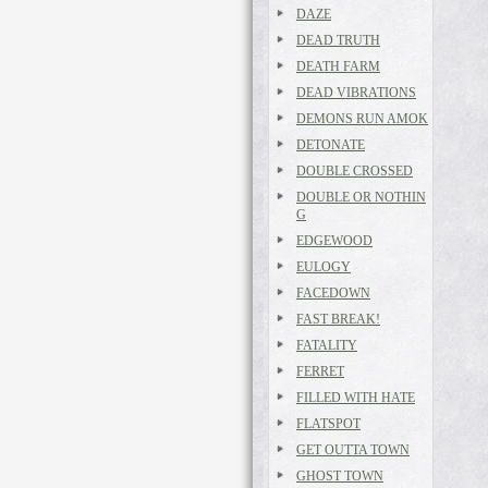
DAZE
DEAD TRUTH
DEATH FARM
DEAD VIBRATIONS
DEMONS RUN AMOK
DETONATE
DOUBLE CROSSED
DOUBLE OR NOTHIN
G
EDGEWOOD
EULOGY
FACEDOWN
FAST BREAK!
FATALITY
FERRET
FILLED WITH HATE
FLATSPOT
GET OUTTA TOWN
GHOST TOWN