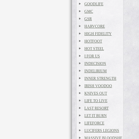
GOODLIFE
GMC
GSR
HARVCORE
HIGH FIDELITY
HOTFOOT
HOT STEEL
I FOR US
INDECISION
INDELIRIUM
INNER STRENGTH
IRISH VOODOO
KNIVES OUT
LIFE TO LIVE
LAST RESORT
LET IT BURN
LIFEFORCE
LUCIFERS LEGIONS
MASSIVE BLOODSHE