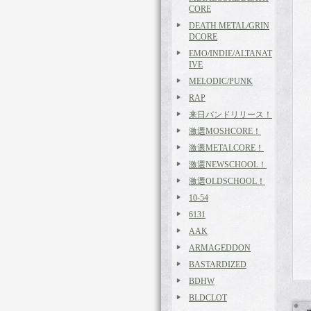
CORE
DEATH METAL/GRIN
DCORE
EMO/INDIE/ALTANAT
IVE
MELODIC/PUNK
RAP
来日バンドリリース！
激選MOSHCORE！
激選METALCORE！
激選NEWSCHOOL！
激選OLDSCHOOL！
10-54
6131
AAK
ARMAGEDDON
BASTARDIZED
BDHW
BLDCLOT