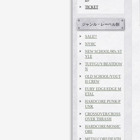
TICKET
ジャンル・レーベル別
SALE!!
NYHC
NEW SCHOOL/90's ST
YLE
TUFFGUY/BEATDOW
N
OLD SCHOOL/YOUT
H CREW
FURY EDGE/EDGE M
ETAL
HARDCORE PUNK/P
UNK
CROSSOVER/CROSS
OVER THRASH
HARDCORE/MOSHC
ORE
METALCORE/DEATH