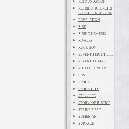
REFOUNDATION
RETRIBUTION/RETRI
BUTE/CLANDESTINE
REVELATION
RISE
RISING NEMESIS
RIVALRY
RUCKTION
SEVENTH EIGHT LIFE
SEVENTH DAGGER
SIX FEET UNDER
SNS
SPOOK
SPOOK CITY
STILL LIFE
STORM OF JUSTICE
STRIKE FIRST
SUMERIAN
SURFACE