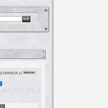
]
[
TRIPB218-1
]
ア