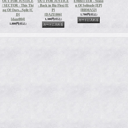
OUT FOR JUSTICE
OUT FOR JUSTICE
EMBITTER - Seaso
/ SECTOR - This Thi
- Back in Biz Flexi [E
n Of Solitude [EP]
ng Of Ours...Split [C
P]
[BBMA52]
D]
[DAZE006]
1,780円
(税込)
[daze004]
1,380円
(税込)
1,880円
(税込)