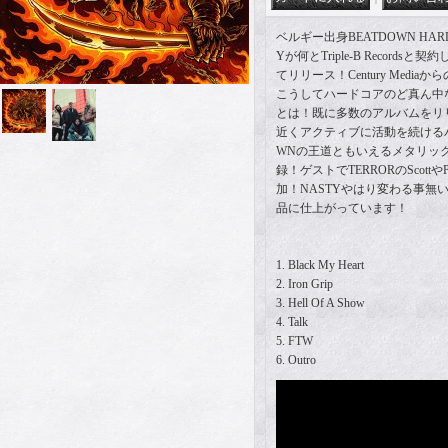
ベルギー出身BEATDOWN HAR
Yが何とTriple-B Records
てリリース！Century Medi
こうしてハードコアのど真ん中
とは！既に多数のアルバムをリ
近くアクティブに活動を続けるバン
WNの王道ともいえるメタリッ
録！ゲストでTERRORのScott
加！NASTYやはり変わる事無
品に仕上がっています！
1. Black My Heart
2. Iron Grip
3. Hell Of A Show
4. Talk
5. FTW
6. Outro