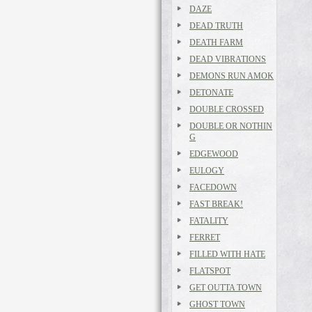
DAZE
DEAD TRUTH
DEATH FARM
DEAD VIBRATIONS
DEMONS RUN AMOK
DETONATE
DOUBLE CROSSED
DOUBLE OR NOTHIN
G
EDGEWOOD
EULOGY
FACEDOWN
FAST BREAK!
FATALITY
FERRET
FILLED WITH HATE
FLATSPOT
GET OUTTA TOWN
GHOST TOWN