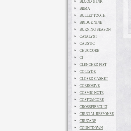
BLOOD & INK
BBMA
BULLET TOOTH
BRIDGE NINE
BURNING SEASON
CATALYST
CAUSTIC
CHUGCORE
CI
CLENCHED FIST
COLLYDE
CLOSED CASKET
CORROSIVE
COSMIC NOTE
COSTOMCORE
CROSSFIRECULT
CRUCIAL RESPONSE
CRUZADE
COUNTDOWN