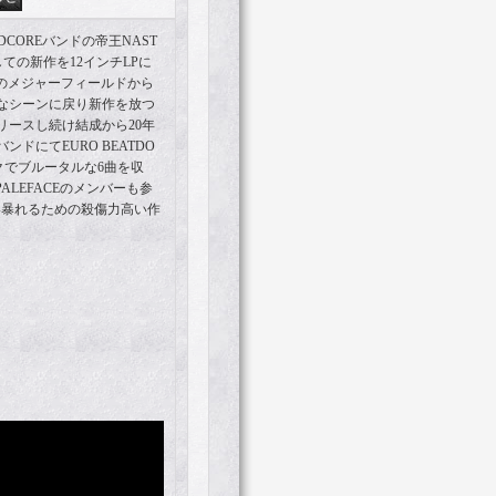
DCOREバンドの帝王NAST
と契約しての新作を12インチLPに
aからのメジャーフィールドから
なシーンに戻り新作を放つ
リースし続け結成から20年
ドにてEURO BEATDO
クでブルータルな6曲を収
やPALEFACEのメンバーも参
い暴れるための殺傷力高い作