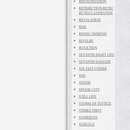
REFOUNDATION
RETRIBUTION/RETRI
BUTE/CLANDESTINE
REVELATION
RISE
RISING NEMESIS
RIVALRY
RUCKTION
SEVENTH EIGHT LIFE
SEVENTH DAGGER
SIX FEET UNDER
SNS
SPOOK
SPOOK CITY
STILL LIFE
STORM OF JUSTICE
STRIKE FIRST
SUMERIAN
SURFACE