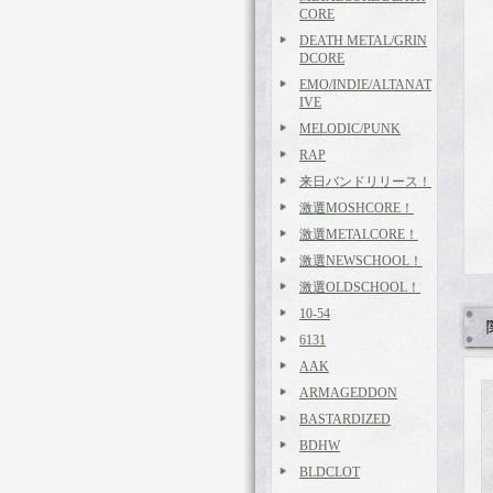
CORE
DEATH METAL/GRIN
DCORE
EMO/INDIE/ALTANAT
IVE
MELODIC/PUNK
RAP
来日バンドリリース！
激選MOSHCORE！
激選METALCORE！
激選NEWSCHOOL！
激選OLDSCHOOL！
10-54
6131
AAK
ARMAGEDDON
BASTARDIZED
BDHW
BLDCLOT