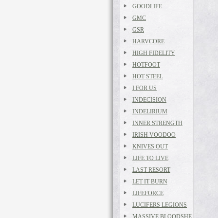
GOODLIFE
GMC
GSR
HARVCORE
HIGH FIDELITY
HOTFOOT
HOT STEEL
I FOR US
INDECISION
INDELIRIUM
INNER STRENGTH
IRISH VOODOO
KNIVES OUT
LIFE TO LIVE
LAST RESORT
LET IT BURN
LIFEFORCE
LUCIFERS LEGIONS
MASSIVE BLOODSHE