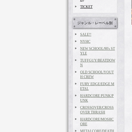
TICKET
ジャンル・レーベル別
SALE!!
NYHC
NEW SCHOOL/90's ST
YLE
TUFFGUY/BEATDOW
N
OLD SCHOOL/YOUT
H CREW
FURY EDGE/EDGE M
ETAL
HARDCORE PUNK/P
UNK
CROSSOVER/CROSS
OVER THRASH
HARDCORE/MOSHC
ORE
METALCORE/DEATH