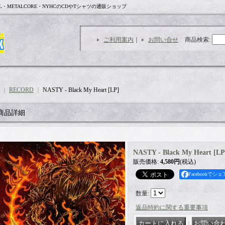
L・METALCORE・NYHCのCDやTシャツの通販ショップ
ご利用案内
｜
お問い合せ
商品検索
:
｜
RECORD
｜
NASTY - Black My Heart [LP]
商品詳細
NASTY - Black My Heart [LP
販売価格
:
4,580円
(税込)
Facebookでシェ
数量
:
返品特約に関する重要事項
｜