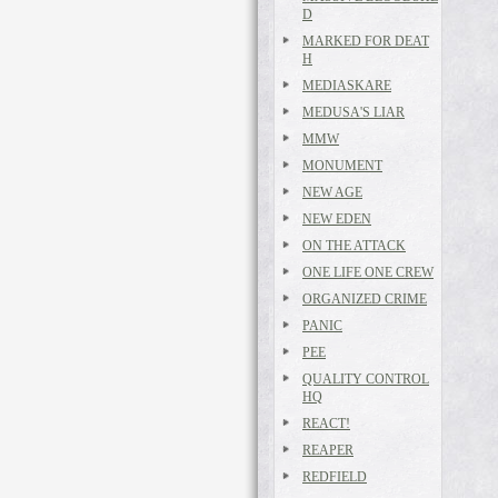
D
MARKED FOR DEAT
H
MEDIASKARE
MEDUSA'S LIAR
MMW
MONUMENT
NEW AGE
NEW EDEN
ON THE ATTACK
ONE LIFE ONE CREW
ORGANIZED CRIME
PANIC
PEE
QUALITY CONTROL
HQ
REACT!
REAPER
REDFIELD