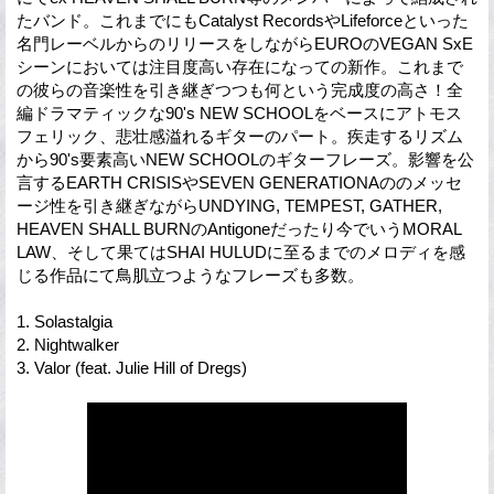
たバンド。これまでにもCatalyst RecordsやLifeforceといった
名門レーベルからのリリースをしながらEUROのVEGAN SxE
シーンにおいては注目度高い存在になっての新作。これまで
の彼らの音楽性を引き継ぎつつも何という完成度の高さ！全
編ドラマティックな90's NEW SCHOOLをベースにアトモス
フェリック、悲壮感溢れるギターのパート。疾走するリズム
から90's要素高いNEW SCHOOLのギターフレーズ。影響を公
言するEARTH CRISISやSEVEN GENERATIONAののメッセ
ージ性を引き継ぎながらUNDYING, TEMPEST, GATHER,
HEAVEN SHALL BURNのAntigoneだったり今でいうMORAL
LAW、そして果てはSHAI HULUDに至るまでのメロディを感
じる作品にて鳥肌立つようなフレーズも多数。
1. Solastalgia
2. Nightwalker
3. Valor (feat. Julie Hill of Dregs)