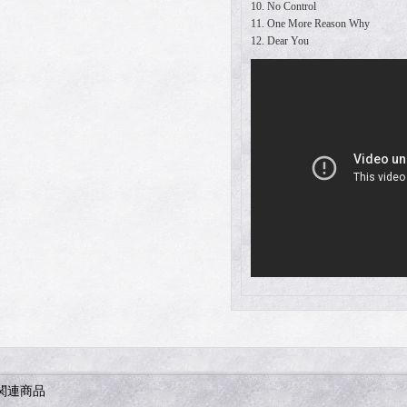
10. No Control
11. One More Reason Why
12. Dear You
関連商品