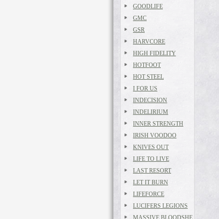
GOODLIFE
GMC
GSR
HARVCORE
HIGH FIDELITY
HOTFOOT
HOT STEEL
I FOR US
INDECISION
INDELIRIUM
INNER STRENGTH
IRISH VOODOO
KNIVES OUT
LIFE TO LIVE
LAST RESORT
LET IT BURN
LIFEFORCE
LUCIFERS LEGIONS
MASSIVE BLOODSHE