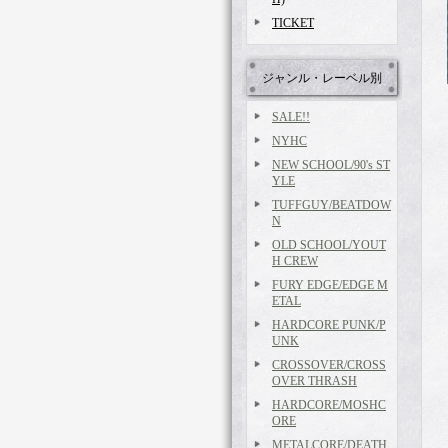
TICKET
ジャンル・レーベル別
SALE!!
NYHC
NEW SCHOOL/90's ST
YLE
TUFFGUY/BEATDOW
N
OLD SCHOOL/YOUT
H CREW
FURY EDGE/EDGE M
ETAL
HARDCORE PUNK/P
UNK
CROSSOVER/CROSS
OVER THRASH
HARDCORE/MOSHC
ORE
METALCORE/DEATH