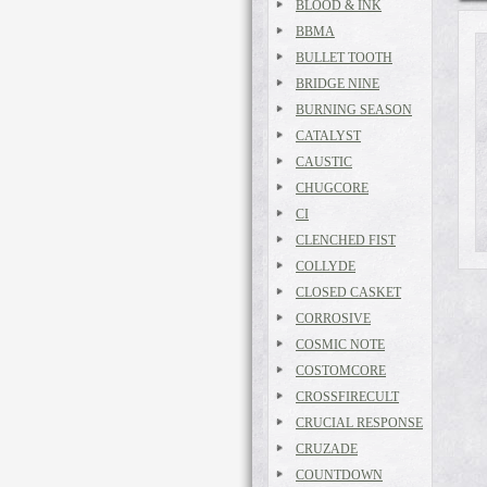
BLOOD & INK
BBMA
BULLET TOOTH
BRIDGE NINE
BURNING SEASON
CATALYST
CAUSTIC
CHUGCORE
CI
CLENCHED FIST
COLLYDE
CLOSED CASKET
CORROSIVE
COSMIC NOTE
COSTOMCORE
CROSSFIRECULT
CRUCIAL RESPONSE
CRUZADE
COUNTDOWN