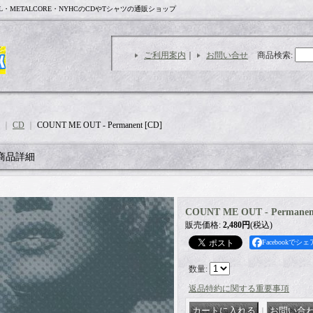
L・METALCORE・NYHCのCDやTシャツの通販ショップ
ご利用案内
｜
お問い合せ
商品検索
:
｜
CD
｜
COUNT ME OUT - Permanent [CD]
商品詳細
COUNT ME OUT - Permanen
販売価格
:
2,480円
(税込)
Facebookでシェ
数量
:
返品特約に関する重要事項
｜