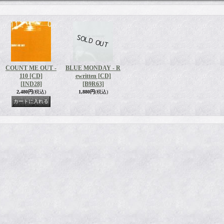
COUNT ME OUT -
BLUE MONDAY - R
110 [CD]
ewritten [CD]
[IND28]
[B9R63]
2,480円
(税込)
1,880円
(税込)