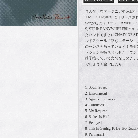
再入荷！ヴァージニア発SxEオ
T ME OUTの02年にリリースされ
sionからのリリース！AMERICAN N
S, STRIKE ANYWHERE
たバンドでまさにCHAIN OF 
ルドスクールに絡むエモーショ
のセンスを放っています！モダ
ッションも持ち合わせたサウン
拍子揃っていて文句なしのクラ
でしょう！全12曲入り
1. South Street
2. Disconnecut
3. Against The World
4. Confusion
5. My Request
6. Stakes Is High
7. Betrayed
8. This Is Getting To Be Too Routi
9. Permanent