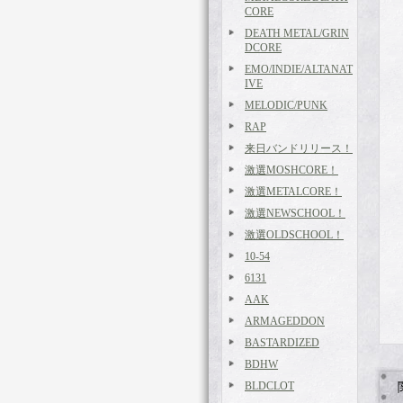
CORE
DEATH METAL/GRIN
DCORE
EMO/INDIE/ALTANAT
IVE
MELODIC/PUNK
RAP
来日バンドリリース！
激選MOSHCORE！
激選METALCORE！
激選NEWSCHOOL！
激選OLDSCHOOL！
10-54
6131
AAK
ARMAGEDDON
BASTARDIZED
BDHW
BLDCLOT