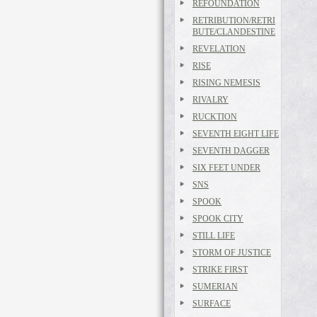
REFOUNDATION
RETRIBUTION/RETRI
BUTE/CLANDESTINE
REVELATION
RISE
RISING NEMESIS
RIVALRY
RUCKTION
SEVENTH EIGHT LIFE
SEVENTH DAGGER
SIX FEET UNDER
SNS
SPOOK
SPOOK CITY
STILL LIFE
STORM OF JUSTICE
STRIKE FIRST
SUMERIAN
SURFACE