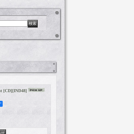
t [CD]
[
IND48
]
ア