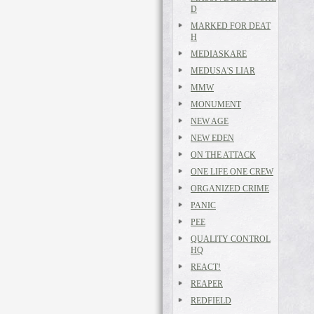
D
MARKED FOR DEAT
H
MEDIASKARE
MEDUSA'S LIAR
MMW
MONUMENT
NEW AGE
NEW EDEN
ON THE ATTACK
ONE LIFE ONE CREW
ORGANIZED CRIME
PANIC
PEE
QUALITY CONTROL
HQ
REACT!
REAPER
REDFIELD