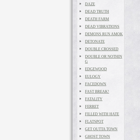
DAZE
DEAD TRUTH
DEATH FARM
DEAD VIBRATIONS
DEMONS RUN AMOK
DETONATE
DOUBLE CROSSED
DOUBLE OR NOTHIN
G
EDGEWOOD
EULOGY
FACEDOWN
FAST BREAK!
FATALITY
FERRET
FILLED WITH HATE
FLATSPOT
GET OUTTA TOWN
GHOST TOWN