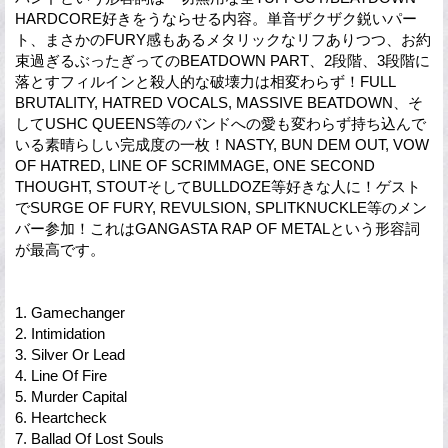
HARDCORE好きをうならせる内容。単音ザクザク鋭いパー
ト、まさかのFURY感もあるメタリックなリフありつつ、お約
束過ぎるぶったぎってのBEATDOWN PART、2段階、3段階に
落とすフィルインと殺人的な破壊力は相変わらず！FULL
BRUTALITY, HATRED VOCALS, MASSIVE BEATDOWN、そ
してUSHC QUEENS等のバンドへの愛も変わらず持ち込んで
いる素晴らしい完成度の一枚！NASTY, BUN DEM OUT, VOW
OF HATRED, LINE OF SCRIMMAGE, ONE SECOND
THOUGHT, STOUTそしてBULLDOZE等好きな人に！ゲスト
でSURGE OF FURY, REVULSION, SPLITKNUCKLE等のメン
バー参加！これはGANGASTA RAP OF METALという形容詞
が最高です。
1. Gamechanger
2. Intimidation
3. Silver Or Lead
4. Line Of Fire
5. Murder Capital
6. Heartcheck
7. Ballad Of Lost Souls