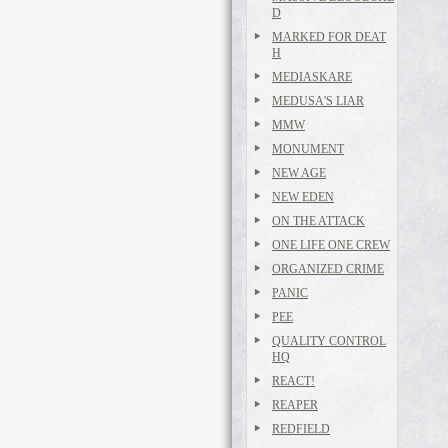
D
MARKED FOR DEAT
H
MEDIASKARE
MEDUSA'S LIAR
MMW
MONUMENT
NEW AGE
NEW EDEN
ON THE ATTACK
ONE LIFE ONE CREW
ORGANIZED CRIME
PANIC
PEE
QUALITY CONTROL
HQ
REACT!
REAPER
REDFIELD