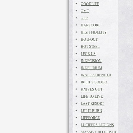
GOODLIFE
GMC
GSR
HARVCORE
HIGH FIDELITY
HOTFOOT
HOT STEEL
I FOR US
INDECISION
INDELIRIUM
INNER STRENGTH
IRISH VOODOO
KNIVES OUT
LIFE TO LIVE
LAST RESORT
LET IT BURN
LIFEFORCE
LUCIFERS LEGIONS
MASSIVE BLOODSHE