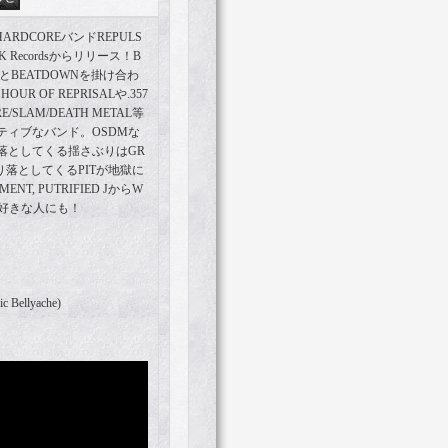
 HARDCOREバンドREPULS
Recordsからリリース！B
LAMとBEATDOWNを掛け合わ
UR OF REPRISALや.357
/SLAM/DEATH METAL等
ティブなバンド。OSDMな
落としてくる揺さぶりはGR
り落としてくるPITが地獄に
T, PUTRIFIED JからW
CE等好きな人にも！
ic Bellyache)