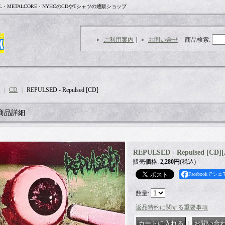
L・METALCORE・NYHCのCDやTシャツの通販ショップ
ご利用案内
｜
お問い合せ
商品検索
:
｜
CD
｜
REPULSED - Repulsed [CD]
商品詳細
REPULSED - Repulsed [CD]
[
販売価格
:
2,280円
(税込)
Facebookでシェ
数量
:
返品特約に関する重要事項
｜