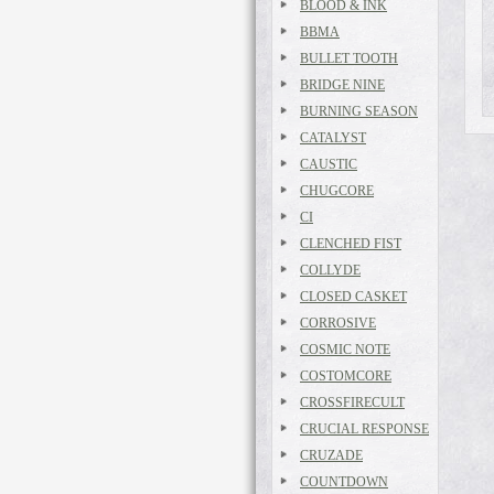
BLOOD & INK
BBMA
BULLET TOOTH
BRIDGE NINE
BURNING SEASON
CATALYST
CAUSTIC
CHUGCORE
CI
CLENCHED FIST
COLLYDE
CLOSED CASKET
CORROSIVE
COSMIC NOTE
COSTOMCORE
CROSSFIRECULT
CRUCIAL RESPONSE
CRUZADE
COUNTDOWN