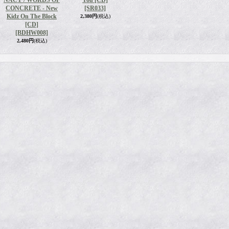
NACY / WORDS OF
You [CD]
CONCRETE - New
[SR033]
Kidz On The Block
2,380円
(税込)
[CD]
[BDHW008]
2,480円
(税込)