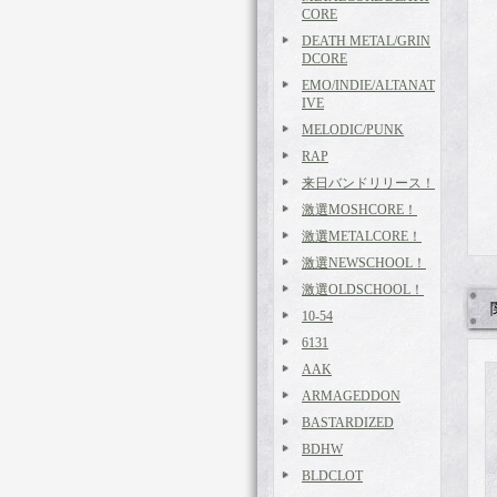
CORE
DEATH METAL/GRIN
DCORE
EMO/INDIE/ALTANAT
IVE
MELODIC/PUNK
RAP
来日バンドリリース！
激選MOSHCORE！
激選METALCORE！
激選NEWSCHOOL！
激選OLDSCHOOL！
10-54
6131
AAK
ARMAGEDDON
BASTARDIZED
BDHW
BLDCLOT