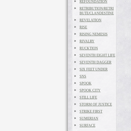
REFOUNDATION
RETRIBUTION/RETRI
BUTE/CLANDESTINE
REVELATION
RISE
RISING NEMESIS
RIVALRY
RUCKTION
SEVENTH EIGHT LIFE
SEVENTH DAGGER
SIX FEET UNDER
SNS
SPOOK
SPOOK CITY
STILL LIFE
STORM OF JUSTICE
STRIKE FIRST
SUMERIAN
SURFACE