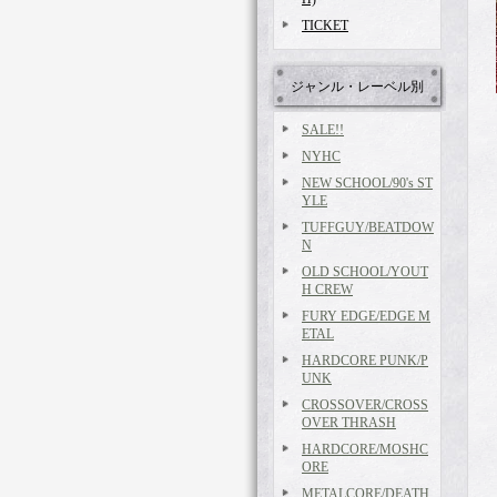
TICKET
ジャンル・レーベル別
SALE!!
NYHC
NEW SCHOOL/90's ST
YLE
TUFFGUY/BEATDOW
N
OLD SCHOOL/YOUT
H CREW
FURY EDGE/EDGE M
ETAL
HARDCORE PUNK/P
UNK
CROSSOVER/CROSS
OVER THRASH
HARDCORE/MOSHC
ORE
METALCORE/DEATH