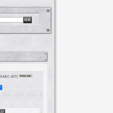
AAKC-037
]
ア