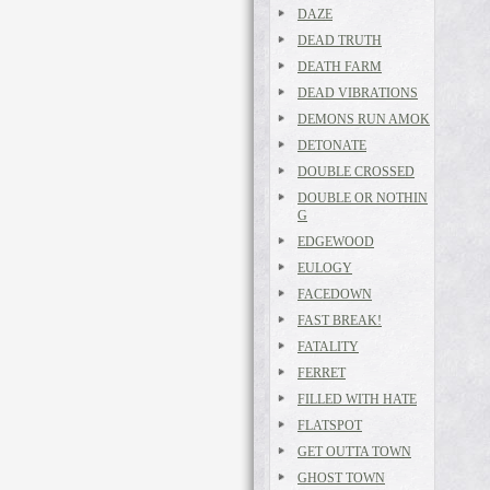
DAZE
DEAD TRUTH
DEATH FARM
DEAD VIBRATIONS
DEMONS RUN AMOK
DETONATE
DOUBLE CROSSED
DOUBLE OR NOTHIN
G
EDGEWOOD
EULOGY
FACEDOWN
FAST BREAK!
FATALITY
FERRET
FILLED WITH HATE
FLATSPOT
GET OUTTA TOWN
GHOST TOWN