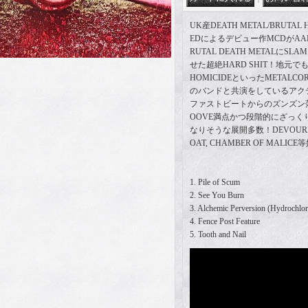
UK産DEATH METAL/BRUTAL
EDによるデビュー作MCDがAAK 
RUTAL DEATH METALにS
せた超絶HARD SHIT！地元でもHO
HOMICIDEといったMETALCORE
のバンドと共演をしているアク
ファストビートからのズンズン
OOVE満点かつ段階的にざっく
なりそうな展開多数！DEVOURMEN
OAT, CHAMBER OF MALI
1. Pile of Scum
2. See You Burn
3. Alchemic Perversion (Hydrochlor
4. Fence Post Feature
5. Tooth and Nail