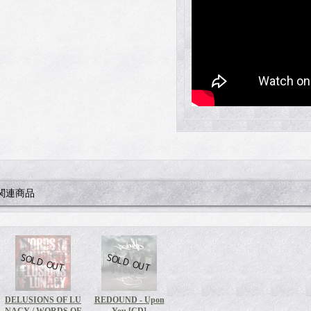
関連商品
DELUSIONS OF LU
REDOUND - Upon