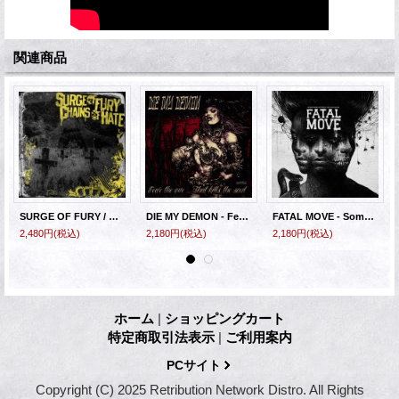
関連商品
SURGE OF FURY / CHAINS OF HATE - Split [CD]
DIE MY DEMON - Fear The One... That Kills The Soul [CD]
FATAL MOVE - Somewhere Between Life And Death [CD]
2,480円
(税込)
2,180円
(税込)
2,180円
(税込)
ホーム
|
ショッピングカート
特定商取引法表示
|
ご利用案内
PCサイト
Copyright (C) 2025 Retribution Network Distro. All Rights