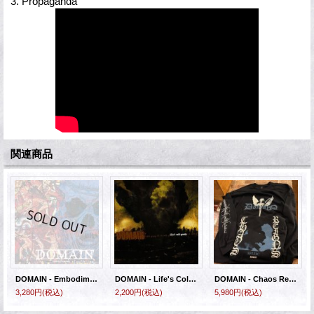
3. Propaganda
関連商品
DOMAIN - Embodiment of Suffering [CD]
DOMAIN - Life's Cold Grasp [CD]
DOMAIN - Chaos Reigns Long Sleeve Tシャツ [長袖Tシャツ]
3,280円
(税込)
2,200円
(税込)
5,980円
(税込)