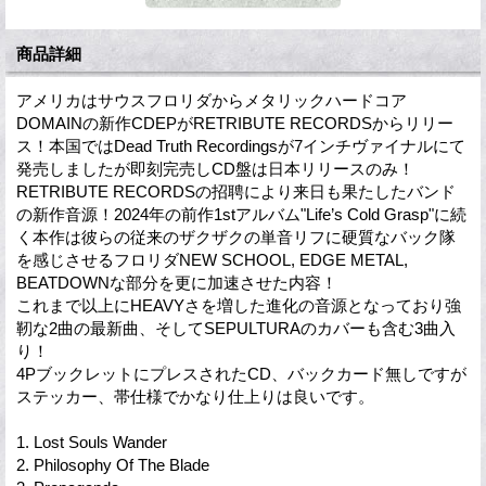
商品詳細
アメリカはサウスフロリダからメタリックハードコア
DOMAINの新作CDEPがRETRIBUTE RECORDSからリリー
ス！本国ではDead Truth Recordingsが7インチヴァイナルにて
発売しましたが即刻完売しCD盤は日本リリースのみ！
RETRIBUTE RECORDSの招聘により来日も果たしたバンド
の新作音源！2024年の前作1stアルバム"Life’s Cold Grasp"に続
く本作は彼らの従来のザクザクの単音リフに硬質なバック隊
を感じさせるフロリダNEW SCHOOL, EDGE METAL,
BEATDOWNな部分を更に加速させた内容！
これまで以上にHEAVYさを増した進化の音源となっており強
靭な2曲の最新曲、そしてSEPULTURAのカバーも含む3曲入
り！
4PブックレットにプレスされたCD、バックカード無しですが
ステッカー、帯仕様でかなり仕上りは良いです。
1. Lost Souls Wander
2. Philosophy Of The Blade