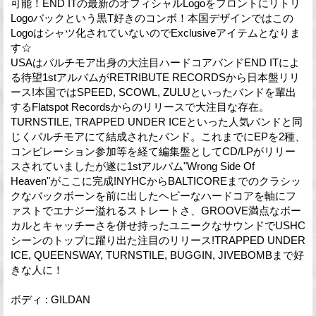
可能！END ITの最新のオフィシャルLogoをフロントにリトリ
Logoバックという黒T好きのコンボ！本国デザインではこの
Logoはシャツ化されていないのでExclusiveアイテムとなりま
す☆
USAはバルチモア出身の大注目ハードコアバンドEND ITによ
る待望1stアルバムがRETRIBUTE RECORDSから日本盤リリ
ース!本国ではSPEED, SCOWL, ZULUといったバンドを輩出
するFlatspot Recordsからのリリースで大注目な存在。
TURNSTILE, TRAPPED UNDER ICEといった人気バンドと同
じくバルチモアにて結成されたバンド。これまでにEPを2種、
コンピレーション参加等を経て編集盤としてCD/LPがリリー
スされていましたが遂に1stアルバム"Wrong Side Of
Heaven"がここに完成!NYHCからBALTICOREまでのクラシッ
クなバックボーンを前に出したヘビーなハードコアを軸にフ
ァストでエナジー溢れるストレートさ、GROOVE満点なボー
カルとキャッチーさを併せ持ったユニークなサウンドでUSHC
シーンのトップに躍り出た注目のリリース!TRAPPED UNDER
ICE, QUEENSWAY, TURNSTILE, BUGGIN, JIVEBOMBまで好
きな人に！
ボディ : GILDAN