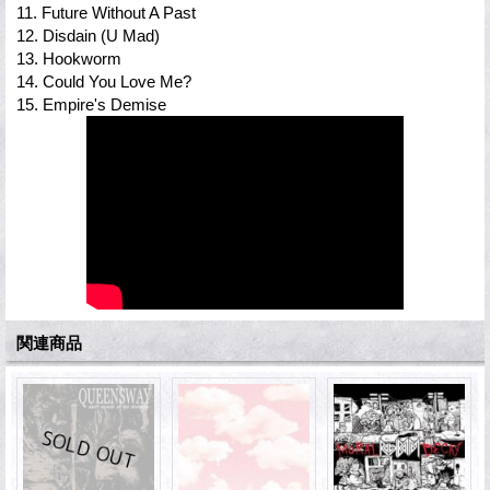
11. Future Without A Past
12. Disdain (U Mad)
13. Hookworm
14. Could You Love Me?
15. Empire's Demise
関連商品