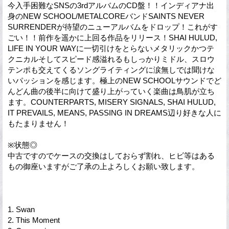
今入手困難なSNSの3rdアルバムのCD盤！！インディアナ出
身のNEW SCHOOL/METALCOREバンドSAINTS NEVER
SURRENDERが待望のニューアルバムをドロップ！これがす
ごい！！前作を遥かに上回る作品をリリース！SHAI HULUD,
LIFE IN YOUR WAYに一切引けをとらないメタリックかつテ
クニカルそしてスピード感溢れるもしっかりミドル、スロウ
テンポも交えてくるソングライティングに涙無しでは聞けな
いパッションを感じます。極上のNEW SCHOOLサウンドでど
んどん曲の後半に向けて盛り上がっていく楽曲は鳥肌が立ち
ます。COUNTERPARTS, MISERY SIGNALS, SHAI HULUD,
IT PREVAILS, MEANS, PASSING IN DREAMS辺り好きな人に
もたまりません！
※状態◎
中古ですのでケースの交換はしておらず割れ、ヒビ等はある
もの御座いますがご了承の上よろしくお願い致します。
1. Swan
2. This Moment