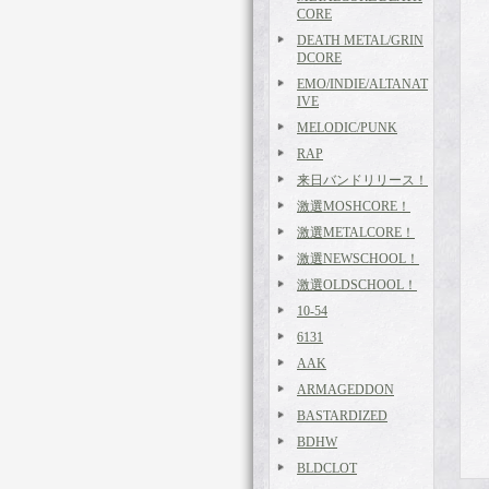
CORE
DEATH METAL/GRIN
DCORE
EMO/INDIE/ALTANAT
IVE
MELODIC/PUNK
RAP
来日バンドリリース！
激選MOSHCORE！
激選METALCORE！
激選NEWSCHOOL！
激選OLDSCHOOL！
10-54
6131
AAK
ARMAGEDDON
BASTARDIZED
BDHW
BLDCLOT