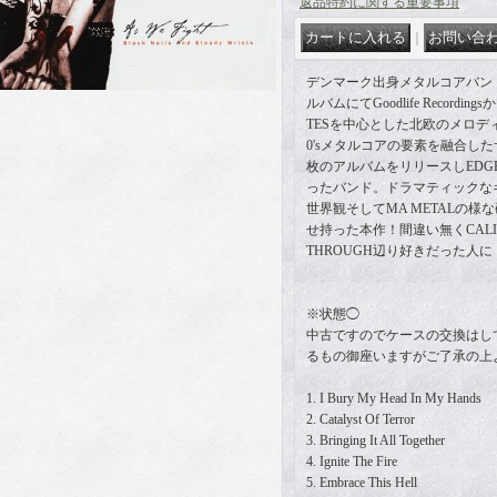
返品特約に関する重要事項
｜
デンマーク出身メタルコアバンドAS
ルバムにてGoodlife Recording
TESを中心とした北欧のメロデ
0'sメタルコアの要素を融合したサウ
枚のアルバムをリリースしEDGE
ったバンド。ドラマティックな
世界観そしてMA METALの
せ持った本作！間違い無くCALIBAN
THROUGH辺り好きだった人に
※状態◯
中古ですのでケースの交換はし
るもの御座いますがご了承の上
1. I Bury My Head In My Hands
2. Catalyst Of Terror
3. Bringing It All Together
4. Ignite The Fire
5. Embrace This Hell