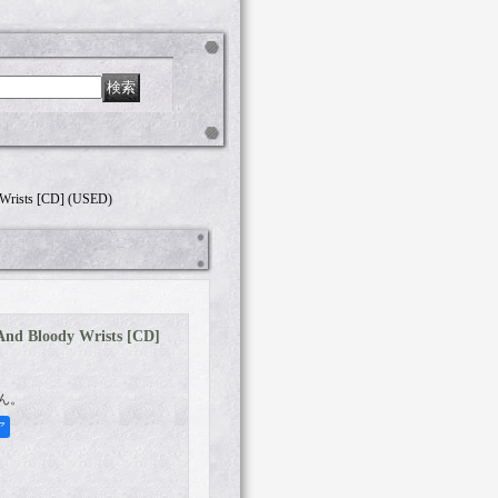
 Wrists [CD] (USED)
And Bloody Wrists [CD]
ん。
ア