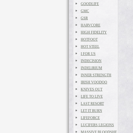
GOODLIFE
GMC
GSR
HARVCORE
HIGH FIDELITY
HOTFOOT
HOT STEEL
I FOR US
INDECISION
INDELIRIUM
INNER STRENGTH
IRISH VOODOO
KNIVES OUT
LIFE TO LIVE
LAST RESORT
LET IT BURN
LIFEFORCE
LUCIFERS LEGIONS
MASSIVE BLOODSHE