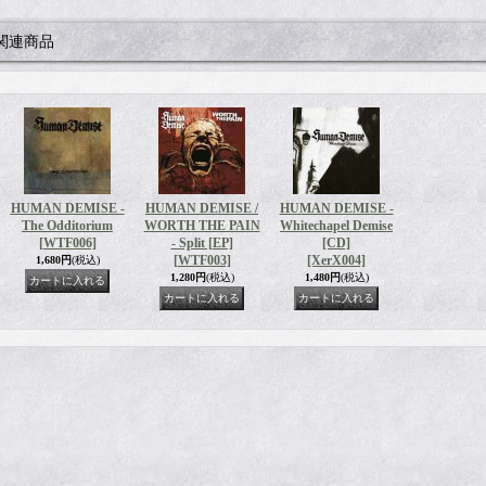
関連商品
HUMAN DEMISE -
HUMAN DEMISE /
HUMAN DEMISE -
The Odditorium
WORTH THE PAIN
Whitechapel Demise
[WTF006]
- Split [EP]
[CD]
[WTF003]
[XerX004]
1,680円
(税込)
1,280円
(税込)
1,480円
(税込)