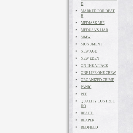
D
MARKED FOR DEAT
H
MEDIASKARE
MEDUSA'S LIAR
MMW
MONUMENT
NEW AGE
NEW EDEN
ON THE ATTACK
ONE LIFE ONE CREW
ORGANIZED CRIME
PANIC
PEE
QUALITY CONTROL
HQ
REACT!
REAPER
REDFIELD