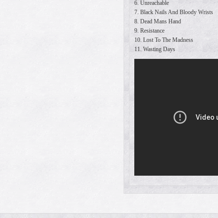
6. Unreachable
7. Black Nails And Bloody Wrists
8. Dead Mans Hand
9. Resistance
10. Lost To The Madness
11. Wasting Days