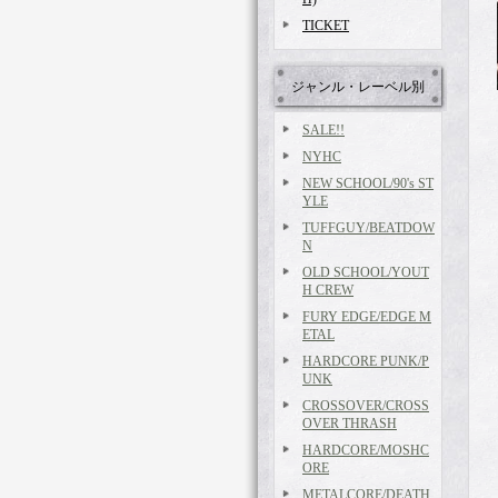
TICKET
ジャンル・レーベル別
SALE!!
NYHC
NEW SCHOOL/90's ST
YLE
TUFFGUY/BEATDOW
N
OLD SCHOOL/YOUT
H CREW
FURY EDGE/EDGE M
ETAL
HARDCORE PUNK/P
UNK
CROSSOVER/CROSS
OVER THRASH
HARDCORE/MOSHC
ORE
METALCORE/DEATH