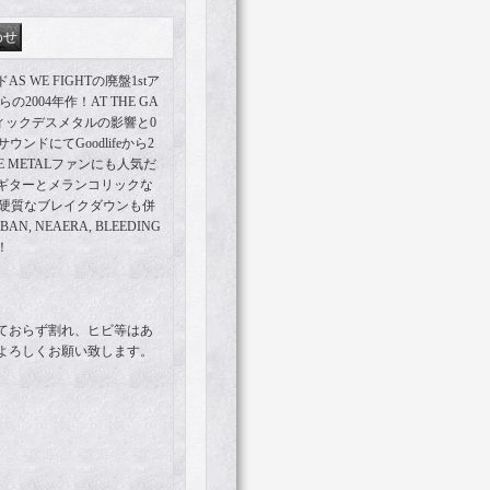
 WE FIGHTの廃盤1stア
sからの2004年作！AT THE GA
ィックデスメタルの影響と0
ンドにてGoodlifeから2
 METALファンにも人気だ
ギターとメランコリックな
様な硬質なブレイクダウンも併
, NEAERA, BLEEDING
！
ておらず割れ、ヒビ等はあ
よろしくお願い致します。