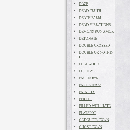
DAZE
DEAD TRUTH
DEATH FARM
DEAD VIBRATIONS
DEMONS RUN AMOK
DETONATE
DOUBLE CROSSED
DOUBLE OR NOTHIN
G
EDGEWOOD
EULOGY
FACEDOWN
FAST BREAK!
FATALITY
FERRET
FILLED WITH HATE
FLATSPOT
GET OUTTA TOWN
GHOST TOWN