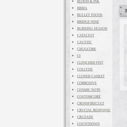
BLOOD & INK
BBMA
BULLET TOOTH
BRIDGE NINE
BURNING SEASON
CATALYST
CAUSTIC
CHUGCORE
CI
CLENCHED FIST
COLLYDE
CLOSED CASKET
CORROSIVE
COSMIC NOTE
COSTOMCORE
CROSSFIRECULT
CRUCIAL RESPONSE
CRUZADE
COUNTDOWN