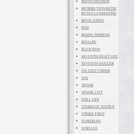
REFOUNDATION
RETRIBUTION/RETRI
BUTE/CLANDESTINE
REVELATION
RISE
RISING NEMESIS
RIVALRY
RUCKTION
SEVENTH EIGHT LIFE
SEVENTH DAGGER
SIX FEET UNDER
SNS
SPOOK
SPOOK CITY
STILL LIFE
STORM OF JUSTICE
STRIKE FIRST
SUMERIAN
SURFACE