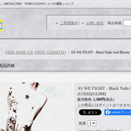
L・METALCORE・NYHCのCDやTシャツの通販ショップ
ご利用案内
｜
お問い合せ
商品検索
:
｜
USED, RARE (CD, VINYL, CASSETTE)
｜
AS WE FIGHT - Black Nails And Bloody
商品詳細
AS WE FIGHT - Black Nails 
(USED)
[
GL098
]
販売価格
:
1,380円
(税込)
この商品にはポイントはつきませ
Facebookでシェ
数量
: