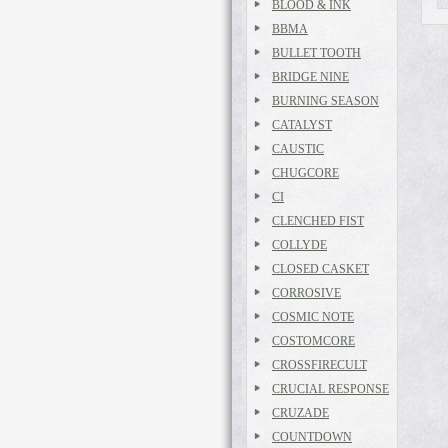
BLOOD & INK
BBMA
BULLET TOOTH
BRIDGE NINE
BURNING SEASON
CATALYST
CAUSTIC
CHUGCORE
CI
CLENCHED FIST
COLLYDE
CLOSED CASKET
CORROSIVE
COSMIC NOTE
COSTOMCORE
CROSSFIRECULT
CRUCIAL RESPONSE
CRUZADE
COUNTDOWN