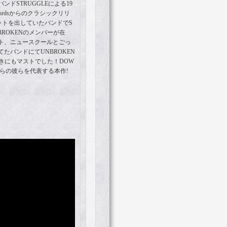
ドSTRUGGLEによる19
Recordsからのクラシックリリ
リットを出していたバンドでS
, UNBROKENのメンバーが在
ト、ニュースクールとごっ
たバンドにてUNBROKEN
T好きにもマストでした！DOW
流れからの彼らを代表する本作!