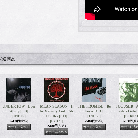
関連商品
UNDERTOW - Ever
MEAN SEASON - T
THE PROMISE - Be
FOCUSED - A
ything [CD]
he Memory And I Sti
liever [CD]
nity's Gate 
[IND65]
ll Suffer [CD]
[IND53]
[SFR023
[IND71]
2,480円
(税込)
2,480円
(税込)
2,180円
(税
2,680円
(税込)