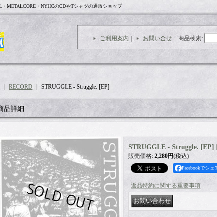
L・METALCORE・NYHCのCDやTシャツの通販ショップ
ご利用案内
｜
お問い合せ
商品検索
:
｜
RECORD
｜
STRUGGLE - Struggle. [EP]
商品詳細
STRUGGLE - Struggle. [EP]
販売価格
:
2,280円
(税込)
Facebookでシェ
返品特約に関する重要事項