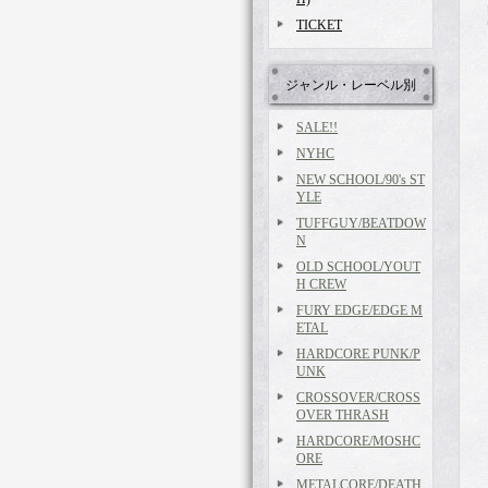
TICKET
ジャンル・レーベル別
SALE!!
NYHC
NEW SCHOOL/90's ST
YLE
TUFFGUY/BEATDOW
N
OLD SCHOOL/YOUT
H CREW
FURY EDGE/EDGE M
ETAL
HARDCORE PUNK/P
UNK
CROSSOVER/CROSS
OVER THRASH
HARDCORE/MOSHC
ORE
METALCORE/DEATH