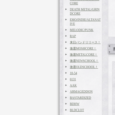
CORE
DEATH METAL/GRIN
DCORE
EMO/INDIE/ALTANAT
IVE
MELODIC/PUNK
RAP
来日バンドリリース！
激選MOSHCORE！
激選METALCORE！
激選NEWSCHOOL！
激選OLDSCHOOL！
10-54
6131
AAK
ARMAGEDDON
BASTARDIZED
BDHW
BLDCLOT