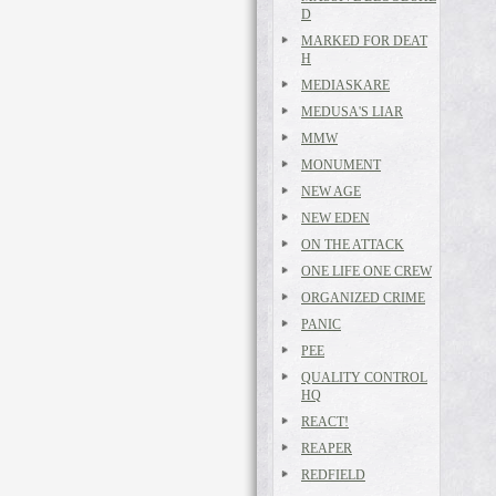
D
MARKED FOR DEAT
H
MEDIASKARE
MEDUSA'S LIAR
MMW
MONUMENT
NEW AGE
NEW EDEN
ON THE ATTACK
ONE LIFE ONE CREW
ORGANIZED CRIME
PANIC
PEE
QUALITY CONTROL
HQ
REACT!
REAPER
REDFIELD