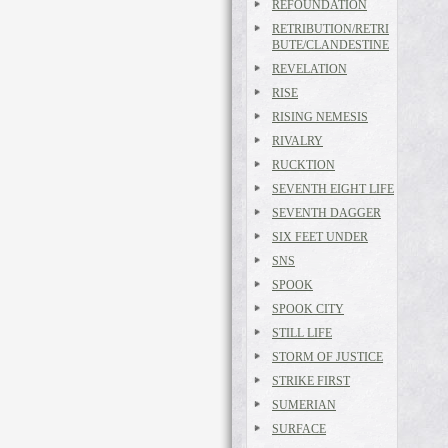
REFOUNDATION
RETRIBUTION/RETRI
BUTE/CLANDESTINE
REVELATION
RISE
RISING NEMESIS
RIVALRY
RUCKTION
SEVENTH EIGHT LIFE
SEVENTH DAGGER
SIX FEET UNDER
SNS
SPOOK
SPOOK CITY
STILL LIFE
STORM OF JUSTICE
STRIKE FIRST
SUMERIAN
SURFACE