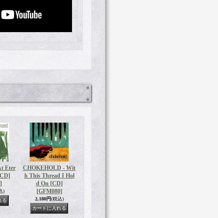
t Eter
CHOKEHOLD - Wit
[CD]
h This Thread I Hol
]
d On [CD]
[GFM080]
込)
2,180円
(税込)