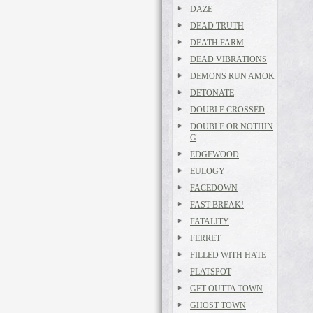
DAZE
DEAD TRUTH
DEATH FARM
DEAD VIBRATIONS
DEMONS RUN AMOK
DETONATE
DOUBLE CROSSED
DOUBLE OR NOTHIN
G
EDGEWOOD
EULOGY
FACEDOWN
FAST BREAK!
FATALITY
FERRET
FILLED WITH HATE
FLATSPOT
GET OUTTA TOWN
GHOST TOWN