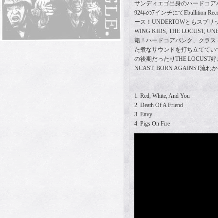
サンディエゴ出身のハードコアバン
92年の7インチにてEbullition 
ース！UNDERTOWともスプ
WING KIDS, THE LOCUST
籍！ハードコアパンク、クラス
た煮なサウンドを打ち立てていて
の後期だったりTHE LOCUS
NCAST, BORN AGAINST
1. Red, White, And You
2. Death Of A Friend
3. Envy
4. Pigs On Fire