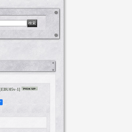
[
EBU05v-1
]
ア