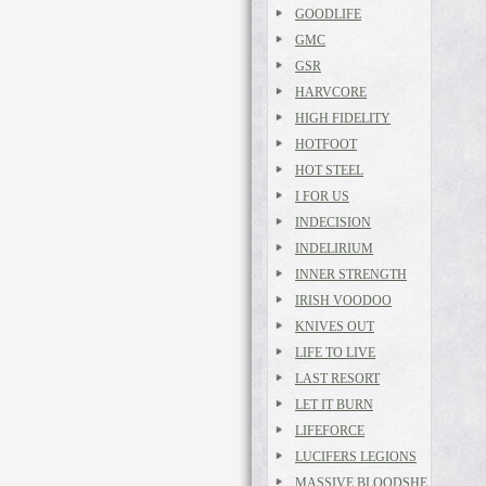
GOODLIFE
GMC
GSR
HARVCORE
HIGH FIDELITY
HOTFOOT
HOT STEEL
I FOR US
INDECISION
INDELIRIUM
INNER STRENGTH
IRISH VOODOO
KNIVES OUT
LIFE TO LIVE
LAST RESORT
LET IT BURN
LIFEFORCE
LUCIFERS LEGIONS
MASSIVE BLOODSHE