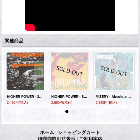
関連商品
HIGHER POWER - 27 Miles Underwater [CD]
HIGHER POWER - Soul Structure [CD]
MIZERY - Absolute Light [CD]
2,480円
(税込)
2,680円
(税込)
2,580円
(税込)
ホーム
|
ショッピングカート
特定商取引法表示
|
ご利用案内