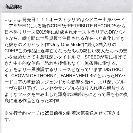
商品詳細
いよいよ発売日！！！オーストラリアはシドニー出身ハード
コアSPEEDによる新作CDEPがRETRIBUTE RECORDSから
日本盤リリース!2019年に結成されオーストラリアのDIYバン
ドから、瞬く間に世界規模で注目される存在へと進化してき
た彼らのメガヒット作"Only One Mode"に続く3曲入りの
CDEP!この作品は近年亡くなった3人の親しい友人たちへの想
いを込めたとても意味深いタイトルで、SPEEDが常に掲げて
きた中心的な信条「恐れも後悔もなく、無条件に愛するこ
と」をより一層強調するリリースとなっています!DISTRICT
9、CROWN OF THORNZ、FAHRENHEIT 451といったNYハ
ードコアの革新的レジェンドから影響を受け、より深いグル
ーヴを掘り下げ、シンセやサンプルを取り入れ魂を解放する
ようなフックを生み出した渾身の3曲!彼らにとって最も心の奥
底に迫る作品となった本作!
※先行予約マーチは25日前後の到着次第発送させて頂きま
す。