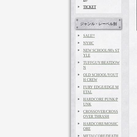
TICKET
ジャンル・レーベル別
SALE!!
NYHC
NEW SCHOOL/90's ST
YLE
TUFFGUY/BEATDOW
N
OLD SCHOOL/YOUT
H CREW
FURY EDGE/EDGE M
ETAL
HARDCORE PUNK/P
UNK
CROSSOVER/CROSS
OVER THRASH
HARDCORE/MOSHC
ORE
METALCORE/DEATH