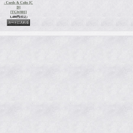
- Cords & Colts [C
D]
[TGW001]
1,480円
(税込)