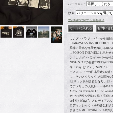
バージョン :
:
数量
:
返品特約に関する重要事項
｜
カナダ・バンクーバーから注目のハ
STARのSEASONS HOODIE
季節に最高な冬景色感じるBLACKのS
にPOISON THE WELLを思わ
ン！カナダ・バンクーバーから注
NING STARの新作CDEPがRETR
売！Vinyl はアメリカのDAZE
ースする中での日本限定CD盤！
に、そのメタリックで叙情的なNEW 
REサウンドが話題となり、EP・Sp
でアメリカの人気レーベルDAZEと
ルバム"A Reminder Of The Wo
米での活発な活動を経て完成した本作 EP 
ped My Wings"。メロデ
ロディ／シャウトを巧みに行き
まさにA MOURNING STARの真