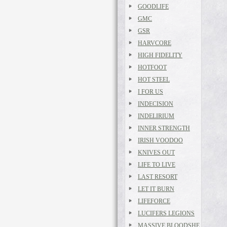
GOODLIFE
GMC
GSR
HARVCORE
HIGH FIDELITY
HOTFOOT
HOT STEEL
I FOR US
INDECISION
INDELIRIUM
INNER STRENGTH
IRISH VOODOO
KNIVES OUT
LIFE TO LIVE
LAST RESORT
LET IT BURN
LIFEFORCE
LUCIFERS LEGIONS
MASSIVE BLOODSHE