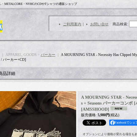
L・METALCORE・NYHCのCDやTシャツの通販ショップ
ご利用案内
｜
お問い合せ
商品検索
:
｜ APPAREL, GOODS >
パーカー
｜
A MOURNING STAR - Necessity Has Clippe
/ パーカー+CD]
商品詳細
A MOURNING STAR - Necessi
s + Seasons パーカーコンボ
[
AMSSHOOD
]
販売価格
:
5,980円
(税込)
Facebookでシェ
オプションにより価格が変わる場合も