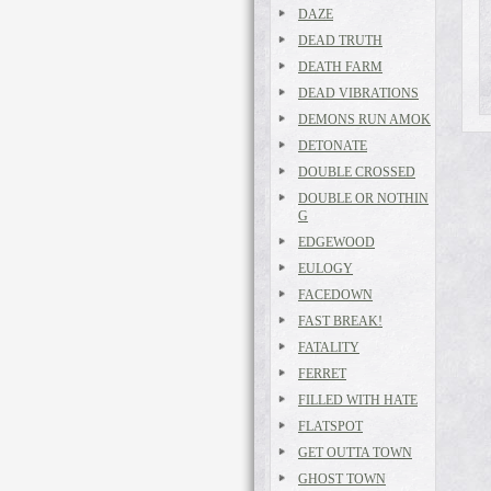
DAZE
DEAD TRUTH
DEATH FARM
DEAD VIBRATIONS
DEMONS RUN AMOK
DETONATE
DOUBLE CROSSED
DOUBLE OR NOTHIN
G
EDGEWOOD
EULOGY
FACEDOWN
FAST BREAK!
FATALITY
FERRET
FILLED WITH HATE
FLATSPOT
GET OUTTA TOWN
GHOST TOWN