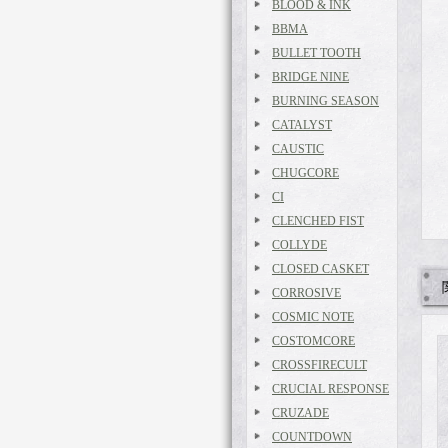
BLOOD & INK
BBMA
BULLET TOOTH
BRIDGE NINE
BURNING SEASON
CATALYST
CAUSTIC
CHUGCORE
CI
CLENCHED FIST
COLLYDE
CLOSED CASKET
CORROSIVE
COSMIC NOTE
COSTOMCORE
CROSSFIRECULT
CRUCIAL RESPONSE
CRUZADE
COUNTDOWN