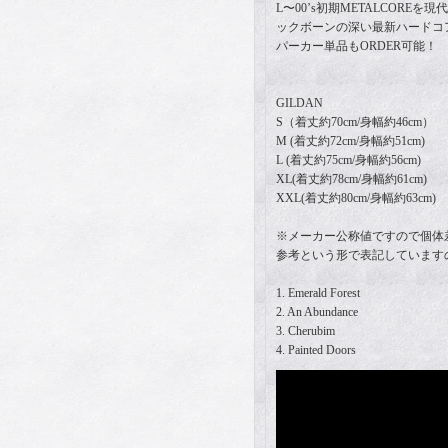
L〜00’s初期METALCORE
ックボーンの深い最新ハードコ
パーカー単品もORDER可能！
GILDAN
S（着丈約70cm/身幅約46cm）
M (着丈約72cm/身幅約51cm)
L (着丈約75cm/身幅約56cm)
XL(着丈約78cm/身幅約61cm)
XXL(着丈約80cm/身幅約63cm)
※メーカー公称値ですので個体
参考という形で表記しています
1. Emerald Forest
2. An Abundance
3. Cherubim
4. Painted Doors