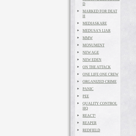
D
MARKED FOR DEAT
H
MEDIASKARE
MEDUSA'S LIAR
MMW
MONUMENT
NEW AGE
NEW EDEN
ON THE ATTACK
ONE LIFE ONE CREW
ORGANIZED CRIME
PANIC
PEE
QUALITY CONTROL
HQ
REACT!
REAPER
REDFIELD