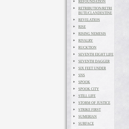
REFOUNDATION
RETRIBUTION/RETRI
BUTE/CLANDESTINE
REVELATION
RISE
RISING NEMESIS
RIVALRY
RUCKTION
SEVENTH EIGHT LIFE
SEVENTH DAGGER
SIX FEET UNDER
SNS
SPOOK
SPOOK CITY
STILL LIFE
STORM OF JUSTICE
STRIKE FIRST
SUMERIAN
SURFACE