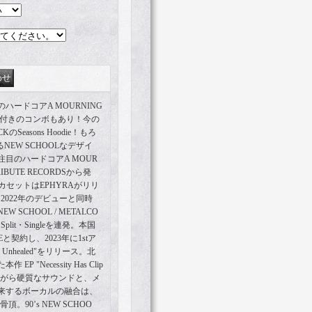
ードコアA MOURNING
! CD付きのコンボもあり！今の
easons Hoodie！もろ
せるNEW SCHOOLなデザイ
目のハードコアA MOUR
IBUTE RECORDSから発
、カセットはEPHYRAがリリ
2022年のデビューと同時
SCHOOL / METALCO
lit・Singleを連発。本国
契約し、2023年に1stア
und Unhealed"をリリース。北
"Necessity Has Clip
ィアスながら硬質なサウンドと、メ
来するボーカルの融合は、
骨頂。90’s NEW SCHOO