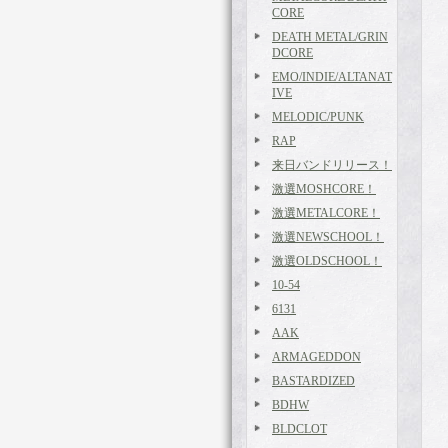
CORE
DEATH METAL/GRIN
DCORE
EMO/INDIE/ALTANAT
IVE
MELODIC/PUNK
RAP
来日バンドリリース！
激選MOSHCORE！
激選METALCORE！
激選NEWSCHOOL！
激選OLDSCHOOL！
10-54
6131
AAK
ARMAGEDDON
BASTARDIZED
BDHW
BLDCLOT