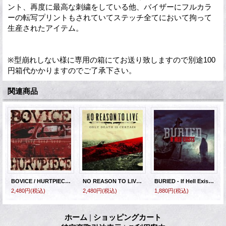
ント、再度に最高な刺繍をしている他、バイザーにフルカラ
ーの転写プリントもされていてステッチ全てにおいて拘って
生産されたアイテム。
※型崩れしない様に専用の箱にてお送り致しますので別途100
円箱代かかりますのでご了承下さい。
関連商品
BOVICE / HURTPIECE - Flatline Split [CD]
NO REASON TO LIVE - Only Death is Certain [CD]
BURIED - If Hell Exists [CD]
2,480円
(税込)
2,480円
(税込)
1,880円
(税込)
ホーム
|
ショッピングカート