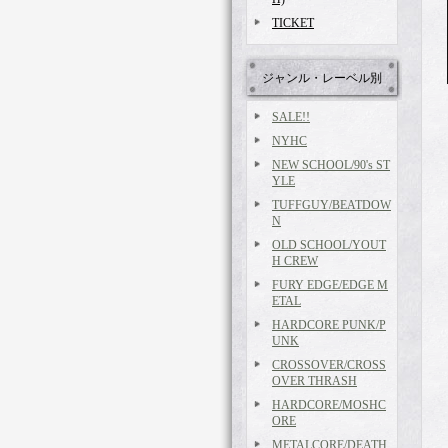
TICKET
ジャンル・レーベル別
SALE!!
NYHC
NEW SCHOOL/90's ST
YLE
TUFFGUY/BEATDOW
N
OLD SCHOOL/YOUT
H CREW
FURY EDGE/EDGE M
ETAL
HARDCORE PUNK/P
UNK
CROSSOVER/CROSS
OVER THRASH
HARDCORE/MOSHC
ORE
METALCORE/DEATH