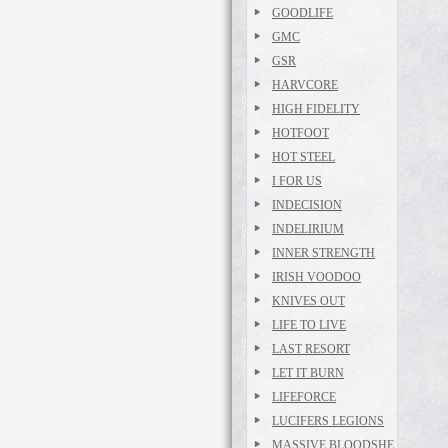
GOODLIFE
GMC
GSR
HARVCORE
HIGH FIDELITY
HOTFOOT
HOT STEEL
I FOR US
INDECISION
INDELIRIUM
INNER STRENGTH
IRISH VOODOO
KNIVES OUT
LIFE TO LIVE
LAST RESORT
LET IT BURN
LIFEFORCE
LUCIFERS LEGIONS
MASSIVE BLOODSHE