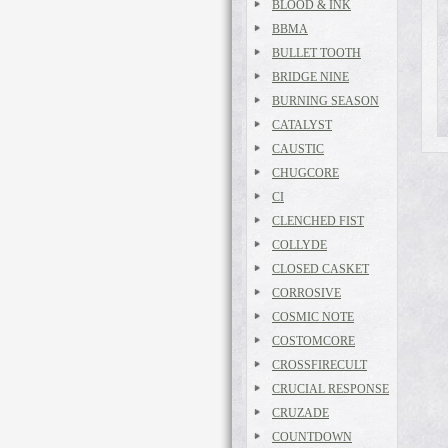
BLOOD & INK
BBMA
BULLET TOOTH
BRIDGE NINE
BURNING SEASON
CATALYST
CAUSTIC
CHUGCORE
CI
CLENCHED FIST
COLLYDE
CLOSED CASKET
CORROSIVE
COSMIC NOTE
COSTOMCORE
CROSSFIRECULT
CRUCIAL RESPONSE
CRUZADE
COUNTDOWN