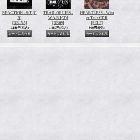
REACTION - S/T [C
TRAIL OF LIES -
HEARTLESS - Wint
D]
W.A.R [CD]
er Tour CDR
[RR15.5]
[RR09]
[SELF]
1,180円
(税込)
1,980円
(税込)
980円
(税込)