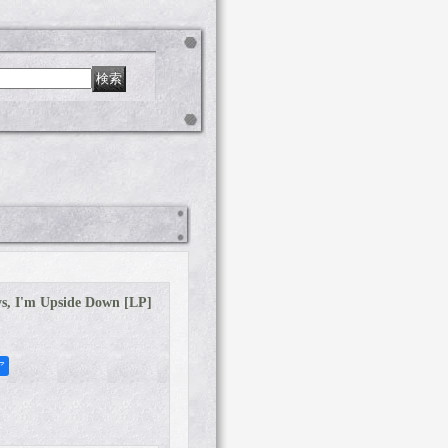
s, I'm Upside Down [LP]
ア