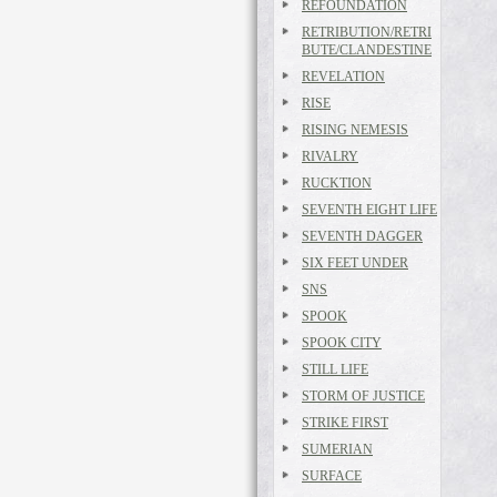
REFOUNDATION
RETRIBUTION/RETRI
BUTE/CLANDESTINE
REVELATION
RISE
RISING NEMESIS
RIVALRY
RUCKTION
SEVENTH EIGHT LIFE
SEVENTH DAGGER
SIX FEET UNDER
SNS
SPOOK
SPOOK CITY
STILL LIFE
STORM OF JUSTICE
STRIKE FIRST
SUMERIAN
SURFACE