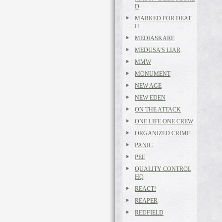
D
MARKED FOR DEAT
H
MEDIASKARE
MEDUSA'S LIAR
MMW
MONUMENT
NEW AGE
NEW EDEN
ON THE ATTACK
ONE LIFE ONE CREW
ORGANIZED CRIME
PANIC
PEE
QUALITY CONTROL
HQ
REACT!
REAPER
REDFIELD