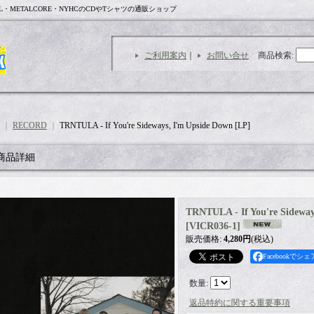
L・METALCORE・NYHCのCDやTシャツの通販ショップ
ご利用案内
｜
お問い合せ
商品検索
:
｜
RECORD
｜
TRNTULA - If You're Sideways, I'm Upside Down [LP]
商品詳細
TRNTULA - If You're Sideway
[
VICR036-1
]
販売価格
:
4,280円
(税込)
Facebookでシェ
数量
:
返品特約に関する重要事項