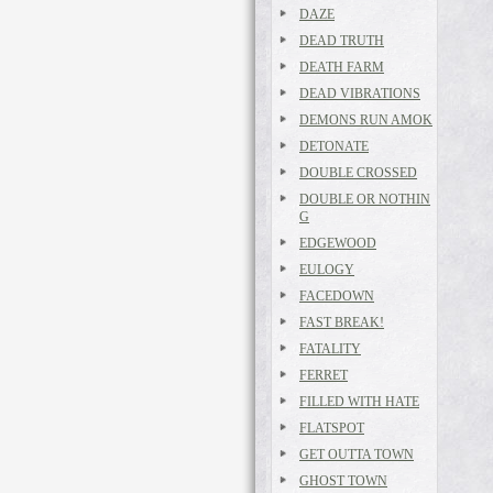
DAZE
DEAD TRUTH
DEATH FARM
DEAD VIBRATIONS
DEMONS RUN AMOK
DETONATE
DOUBLE CROSSED
DOUBLE OR NOTHIN
G
EDGEWOOD
EULOGY
FACEDOWN
FAST BREAK!
FATALITY
FERRET
FILLED WITH HATE
FLATSPOT
GET OUTTA TOWN
GHOST TOWN