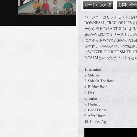
｜
バージニアはリッチモンド出身KILLN
DOWNFALL, TRAIL OF LIE
ーから成るTARANTULAによる1stアル
abelからLPにてリリース！Indie
にスポットを当てた緩やかなIndie/
る本作。Vladのメロディの緩
でWEEZER, ELLIOTT SMITH, C
E CALMといったサウンドを思
1. Tarantula
2. Stitches
3. Side Of The Road
4. Rubber Band
5. Dirt
6. Turbo
7. Plastic 3
8. Gone Fishin
9. After Hours
10. Golden Age