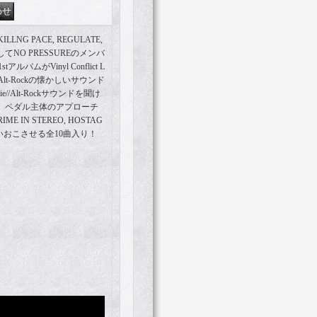
G PACE, REGULATE,
SそしてNO PRESSUREのメンバ
バムがVinyl Conflict L
/Alt-Rockの懐かしいサウンド
/Alt-Rockサウンドを聞け
さ、ペダル主体のアプローチ
RIME IN STEREO, HOSTAG
いおこさせる全10曲入り！