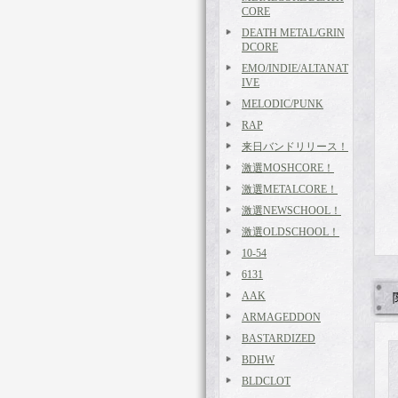
CORE
DEATH METAL/GRIN
DCORE
EMO/INDIE/ALTANAT
IVE
MELODIC/PUNK
RAP
来日バンドリリース！
激選MOSHCORE！
激選METALCORE！
激選NEWSCHOOL！
激選OLDSCHOOL！
10-54
6131
AAK
ARMAGEDDON
BASTARDIZED
BDHW
BLDCLOT